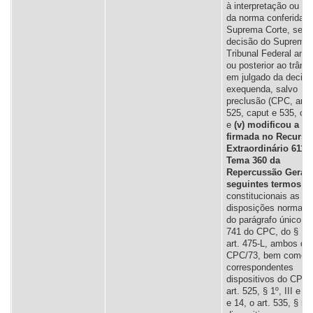
à interpretação ou se
da norma conferida p
Suprema Corte, seja 
decisão do Supremo
Tribunal Federal anter
ou posterior ao trânsi
em julgado da decisã
exequenda, salvo
preclusão (CPC, arts
525, caput e 535, cap
e
(v) modificou a te
firmada no Recurso
Extraordinário 611.5
Tema 360 da
Repercussão Geral,
seguintes termos:
“
constitucionais as
disposições normati
do parágrafo único do
741 do CPC, do § 1º
art. 475-L, ambos do
CPC/73, bem como 
correspondentes
dispositivos do CPC/
art. 525, § 1º, III e §
e 14, o art. 535, § 5º