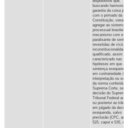
dispositivos que,
buscando harmonizar
garantia da coisa jul
com o primado da
Constituição, vieram
agregar ao sistema
processual brasileiro
mecanismo com efic
paralisante de sente
revestidas de vício d
inconstitucionalidade
qualificado, assim
caracterizado nas
hipóteses em que a
sentença exequenda 
em contrariedade à
interpretação ou sent
da norma conferida p
Suprema Corte, seja 
decisão do Supremo
Tribunal Federal anter
ou posterior ao trânsi
em julgado da decisã
exequenda, salvo
preclusão (CPC, arts
525, caput e 535, cap