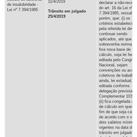
11/4/2019
declarar a não-recep
de insalubridade -
do art. 16 da Lei nº
Lei nº 7.394/1985
Trânsito em julgado
7.394/1985, ressalva
25/4/2019
porém, que: (i) os
critérios estabelecid
pela referida lei dev
continuar sendo
aplicados, até que
sobrevenha norma q
fixe nova base de
cálculo, seja lei feder
editada pelo Congres
Nacional, sejam
convenções ou acor
coletivos de trabalho,
ainda, lei estadual,
editada conforme
delegação prevista n
Complementar 103/2
(ii) fica congelada a 
de cálculo em questã
fim de que seja calc
de acordo com o valo
dois salários mínimo
vigentes na data do
trânsito em julgado d