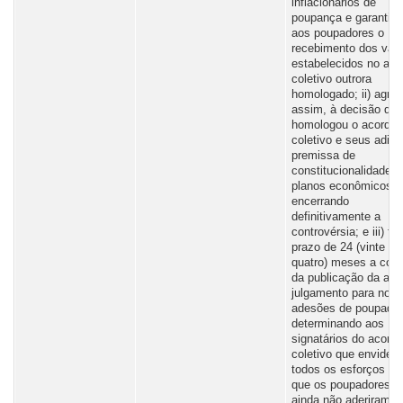
inflacionários de
poupança e garantin
aos poupadores o
recebimento dos valo
estabelecidos no aco
coletivo outrora
homologado; ii) agre
assim, à decisão que
homologou o acordo
coletivo e seus aditi
premissa de
constitucionalidade 
planos econômicos,
encerrando
definitivamente a
controvérsia; e iii) fi
prazo de 24 (vinte e
quatro) meses a cont
da publicação da ata
julgamento para nov
adesões de poupador
determinando aos
signatários do acordo
coletivo que envidem
todos os esforços pa
que os poupadores q
ainda não aderiram a