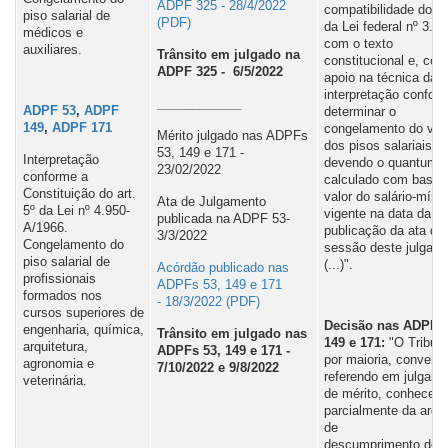
ADPF 325 - 28/4/2022
compatibilidade do ar
piso salarial de
da Lei federal nº 3.9
médicos e
com o texto
auxiliares.
Trânsito em julgado na
constitucional e, com
ADPF 325 - 6/5/2022
apoio na técnica da
interpretação confor
____________
ADPF 53
,
ADPF
determinar o
149
,
ADPF 171
congelamento do val
Mérito julgado nas ADPFs
dos pisos salariais,
53, 149 e 171 -
Interpretação
devendo o quantum s
23/02/2022
conforme a
calculado com base 
Constituição do art.
valor do salário-míni
Ata de Julgamento
5º da Lei nº 4.950-
vigente na data da
publicada na ADPF 53-
A/1966.
publicação da ata da
3/3/2022
Congelamento do
sessão deste julgam
piso salarial de
(...)".
Acórdão publicado nas
profissionais
ADPFs 53, 149 e 171
formados nos
- 18/3/2022
cursos superiores de
Decisão nas ADPF 5
engenharia, química,
Trânsito em julgado nas
149 e 171:
"O Tribuna
arquitetura,
ADPFs 53, 149 e 171 -
por maioria, converte
agronomia e
7/10/2022 e 9/8/2022
referendo em julgam
veterinária.
de mérito, conheceu
parcialmente da argu
de
descumprimento de