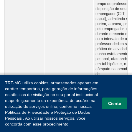
tempo do professor à
disposição de seu
empregador (CLT, art.
caput), admitindo-se,
porém, a prova, prod
pelo empregador, de 
durante o recreio esc
ou o intervalo de aula
professor dedica-se 
prática de atividades
cunho estritamente
pessoal, afastando-s
em tal hipótese, o
cômputo na jornada d
de
trabalho (CLT, art. 4º,
TRT-MG utiliza cookies, armazenados apenas em
2º). Por fim, o Tribun
caráter temporário, para geração de informações
entendeu que a pres
decisão não produz
estatísticas de visitação no seu portal institucional
efeitos retroativos
e aperfeiçoamento da experiência do usuário na
Ciente
àqueles que receber
utilização de serviços online, conforme nossas
de boa-fé."
Políticas de Privacidade e Proteção de Dados
Pessoais
. Ao utilizar nossos serviços, você
concorda com esse procedimento.
PENDENTE