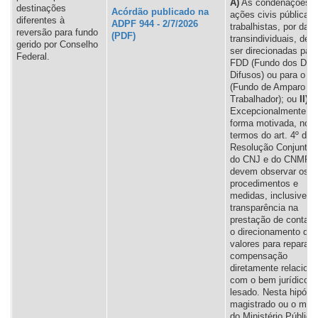
A)
As condenações 
destinações
Acórdão publicado na
ações civis públicas
diferentes à
ADPF 944 - 2/7/2026
trabalhistas, por dan
reversão para fundo
transindividuais, de
gerido por Conselho
ser direcionadas par
Federal.
FDD (Fundo dos Dire
Difusos) ou para o F
(Fundo de Amparo ao
Trabalhador); ou
II)
Excepcionalmente e 
forma motivada, nos
termos do art. 4º da
Resolução Conjunta 
do CNJ e do CNMP,
devem observar os
procedimentos e
medidas, inclusive d
transparência na
prestação de contas
o direcionamento dos
valores para reparaç
compensação
diretamente relacion
com o bem jurídico
lesado. Nesta hipóte
magistrado ou o me
do Ministério Público