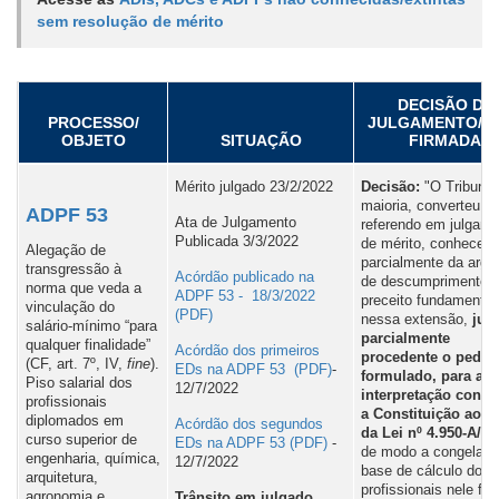
sem resolução de mérito
Ouvidoria
Contato
DECISÃO DE
PROCESSO/
JULGAMENTO/T
OBJETO
SITUAÇÃO
FIRMADA
Mérito julgado 23/2/2022
Decisão:
"O Tribunal
maioria, converteu o
ADPF 53
Ata de Julgamento
referendo em julgam
Publicada 3/3/2022
de mérito, conheceu
Alegação de
parcialmente da argu
transgressão à
Acórdão publicado na
de descumprimento 
norma que veda a
ADPF 53 - 18/3/2022
preceito fundamental
vinculação do
nessa extensão,
jul
salário-mínimo “para
parcialmente
qualquer finalidade”
Acórdão dos primeiros
procedente o pedid
(CF, art. 7º, IV,
fine
).
EDs na ADPF 53
-
formulado, para atri
Piso salarial dos
12/7/2022
interpretação conf
profissionais
a Constituição ao ar
diplomados em
Acórdão dos segundos
da Lei nº 4.950-A/19
curso superior de
EDs na ADPF 53
-
de modo a congelar 
engenharia, química,
12/7/2022
base de cálculo dos 
arquitetura,
profissionais nele fi
agronomia e
Trânsito em julgado