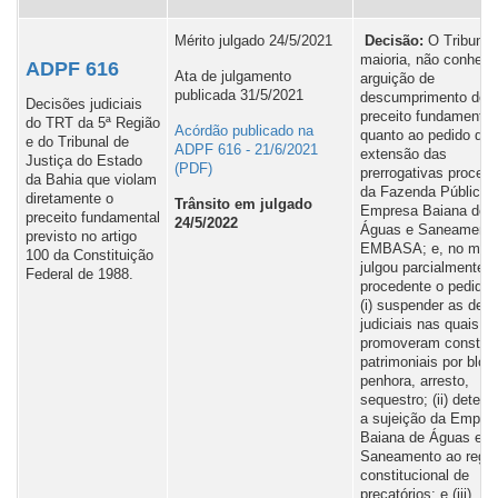
Mérito julgado 24/5/2021
Decisão:
O Tribunal
maioria, não conhec
ADPF 616
Ata de julgamento
arguição de
publicada 31/5/2021
descumprimento de
Decisões judiciais
preceito fundamental
do TRT da 5ª Região
Acórdão publicado na
quanto ao pedido de
e do Tribunal de
ADPF 616 - 21/6/2021
extensão das
Justiça do Estado
prerrogativas proces
da Bahia que violam
da Fazenda Pública 
diretamente o
Trânsito em julgado
Empresa Baiana de
preceito fundamental
24/5/2022
Águas e Saneamento
previsto no artigo
EMBASA; e, no mérit
100 da Constituição
julgou parcialmente
Federal de 1988.
procedente o pedido 
(i) suspender as dec
judiciais nas quais s
promoveram constriç
patrimoniais por bloq
penhora, arresto,
sequestro; (ii) determ
a sujeição da Empre
Baiana de Águas e
Saneamento ao regi
constitucional de
precatórios; e (iii)