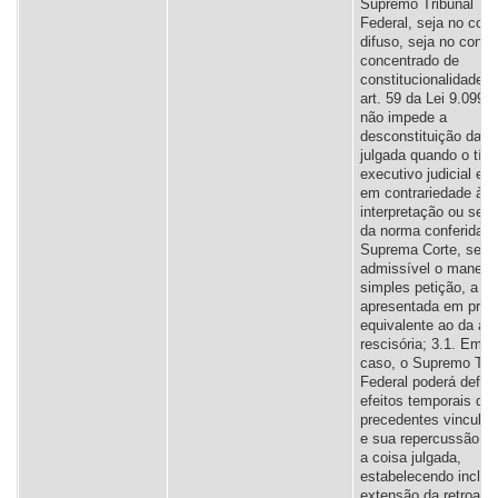
Supremo Tribunal
Federal, seja no cont
difuso, seja no contro
concentrado de
constitucionalidade; 
art. 59 da Lei 9.099/
não impede a
desconstituição da c
julgada quando o títu
executivo judicial est
em contrariedade à
interpretação ou sent
da norma conferida p
Suprema Corte, send
admissível o manejo
simples petição, a se
apresentada em praz
equivalente ao da aç
rescisória; 3.1. Em 
caso, o Supremo Tri
Federal poderá defini
efeitos temporais de
precedentes vinculan
e sua repercussão s
a coisa julgada,
estabelecendo inclus
extensão da retroaçã