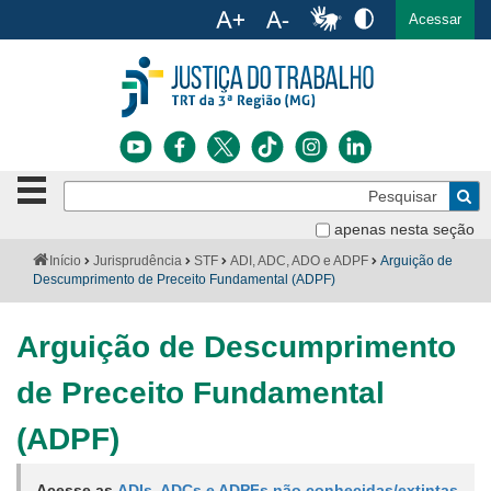
Ac
English
Español
Português
Acessar
Ir para o conteúdo
Ir para o menu
Ir para a busca
Ir para o rodapé
Botão
Pe
de
Bus
navegação
apenas nesta seção
Institucional
-
Você
Início
Jurisprudência
STF
ADI, ADC, ADO e ADPF
Arguição de
clique
está
Descumprimento de Preceito Fundamental (ADPF)
Notícias
para
aqui:
abrir
Serviços
ou
Arguição de Descumprimento
fechar
o
Jurisprudência
de Preceito Fundamental
menu
Transparência
(ADPF)
Legislação
Acesse as
ADIs, ADCs e ADPFs não conhecidas/extintas