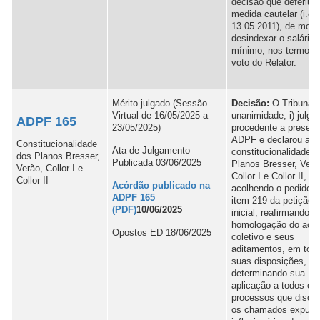
decisão que deferiu a
medida cautelar (i.e.,
13.05.2011), de modo
desindexar o salário
mínimo, nos termos 
voto do Relator.
Mérito julgado (
Sessão
Decisão:
O Tribunal,
Virtual de 16/05/2025 a
unanimidade, i) julgo
ADPF 165
23/05/2025)
procedente a present
ADPF e declarou a
Constitucionalidade
Ata de Julgamento
constitucionalidade 
dos Planos Bresser,
Publicada 03/06/2025
Planos Bresser, Verã
Verão, Collor I e
Collor I e Collor II,
Collor II
Acórdão publicado na
acolhendo o pedido n
ADPF 165
item 219 da petição
10/06/2025
inicial, reafirmando a
homologação do aco
Opostos ED 18/06/2025
coletivo e seus
aditamentos, em tod
suas disposições,
determinando sua
aplicação a todos os
processos que discu
os chamados expurg