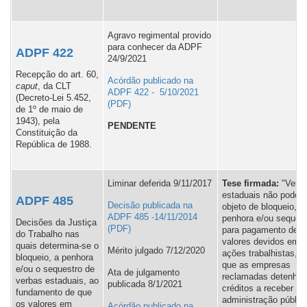
Agravo regimental provido
para conhecer da ADPF
ADPF 422
24/9/2021
Recepção do art. 60,
Acórdão publicado na
caput
, da CLT
ADPF 422 - 5/10/2021
(Decreto-Lei 5.452,
de 1º de maio de
1943), pela
PENDENTE
Constituição da
República de 1988.
Liminar deferida 9/11/2017
Tese firmada:
"Verb
estaduais não podem
ADPF 485
Decisão publicada na
objeto de bloqueio,
ADPF 485 -14/11/2014
penhora e/ou sequest
Decisões da Justiça
para pagamento de
do Trabalho nas
valores devidos em
quais determina-se o
Mérito julgado 7/12/2020
ações trabalhistas, a
bloqueio, a penhora
que as empresas
e/ou o sequestro de
Ata de julgamento
reclamadas detenha
verbas estaduais, ao
publicada 8/1/2021
créditos a receber da
fundamento de que
administração públic
os valores em
Acórdão publicado na