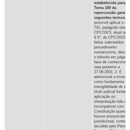
estabelecida para o
Tema 100 da
repercussão geral, 
seguintes termos
: “
possível aplicar o art
741, parágrafo único,
CPC/1973, atual art. 
§ 5º, do CPC/2015, 
feitos submetidos ao
procedimento
sumaríssimo, desde 
o trânsito em julgado
fase de conheciment
seja posterior a
27.08.2001; 2. É
admissível a invoca
como fundamento da
inexigibilidade de ser
título judicial fundad
aplicação ou
interpretação tida c
incompatível com a
Constituição quando
houver pronunciamen
jurisdicional, contrári
decidido pelo Plenári