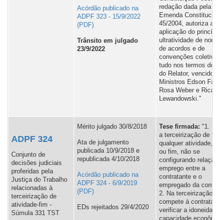
redação dada pela
Acórdão publicado na
Emenda Constitucion
ADPF 323 - 15/9/2022
45/2004, autoriza a
aplicação do princípi
ultratividade de norm
Trânsito em julgado
de acordos e de
23/9/2022
convenções coletivas
tudo nos termos do v
do Relator, vencidos
Ministros Edson Fach
Rosa Weber e Ricard
Lewandowski."
Mérito julgado 30/8/2018
Tese firmada:
"1. É l
a terceirização de to
ADPF 324
Ata de julgamento
qualquer atividade, m
publicada 10/9/2018 e
ou fim, não se
Conjunto de
republicada 4/10/2018
configurando relação
decisões judiciais
emprego entre a
proferidas pela
Acórdão publicado na
contratante e o
Justiça do Trabalho
ADPF 324 - 6/9/2019
empregado da contra
relacionadas à
2. Na terceirização,
terceirização de
compete à contratante
atividade-fim -
EDs rejeitados 29/4/2020
verificar a idoneidade
Súmula 331 TST
capacidade econômi