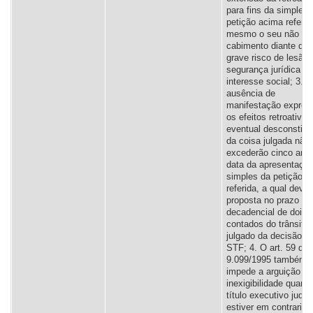
para fins da simples
petição acima referid
mesmo o seu não
cabimento diante do
grave risco de lesão 
segurança jurídica o
interesse social; 3.2
ausência de
manifestação expres
os efeitos retroativos
eventual desconstitu
da coisa julgada não
excederão cinco ano
data da apresentaçã
simples da petição a
referida, a qual dever
proposta no prazo
decadencial de dois 
contados do trânsito
julgado da decisão d
STF; 4. O art. 59 da 
9.099/1995 também 
impede a arguição de
inexigibilidade quand
título executivo judici
estiver em contrarie