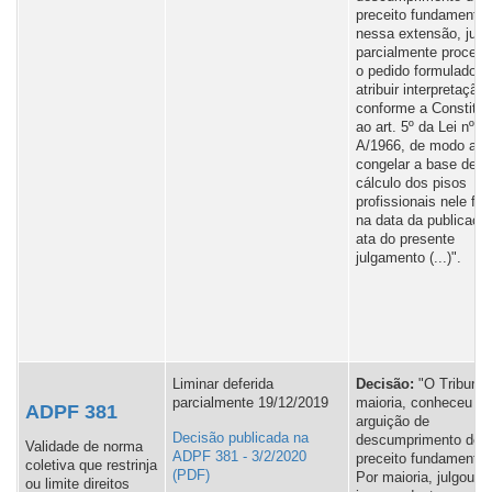
preceito fundamental
nessa extensão, julg
parcialmente procede
o pedido formulado, 
atribuir interpretação
conforme a Constitui
ao art. 5º da Lei nº 4
A/1966, de modo a
congelar a base de
cálculo dos pisos
profissionais nele fi
na data da publicaçã
ata do presente
julgamento (...)".
Liminar deferida
Decisão:
"O Tribunal
parcialmente 19/12/2019
maioria, conheceu da
ADPF 381
arguição de
Decisão publicada na
descumprimento de
Validade de norma
ADPF 381 - 3/2/2020
preceito fundamental, 
coletiva que restrinja
Por maioria, julgou
ou limite direitos