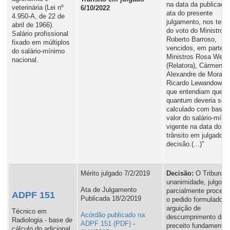
na data da publicaçã
veterinária (Lei nº
6/10/2022
ata do presente
4.950-A, de 22 de
julgamento, nos term
abril de 1966).
do voto do Ministro
Salário profissional
Roberto Barroso,
fixado em múltiplos
vencidos, em parte, 
do salário-mínimo
Ministros Rosa Webe
nacional.
(Relatora), Cármen L
Alexandre de Moraes
Ricardo Lewandowski
que entendiam que o
quantum deveria ser
calculado com base 
valor do salário-míni
vigente na data do
trânsito em julgado d
decisão.(...)"
Mérito julgado 7/2/2019
Decisão:
O Tribunal,
unanimidade, julgou
Ata de Julgamento
parcialmente procede
ADPF 151
Publicada 18/2/2019
o pedido formulado n
arguição de
Técnico em
Acórdão publicado na
descumprimento de
Radiologia - base de
ADPF 151
-
preceito fundamental
cálculo do adicional