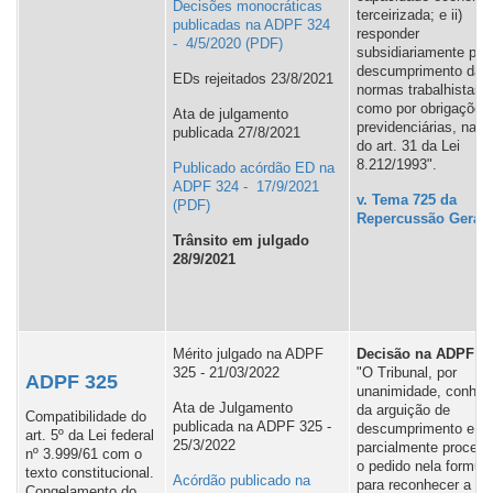
Decisões monocráticas
terceirizada; e ii)
publicadas na ADPF 324
responder
- 4/5/2020
subsidiariamente pel
descumprimento das
EDs rejeitados 23/8/2021
normas trabalhistas,
como por obrigações
Ata de julgamento
previdenciárias, na f
publicada 27/8/2021
do art. 31 da Lei
8.212/1993".
Publicado acórdão ED na
ADPF 324 - 17/9/2021
v. Tema 725 da
Repercussão Geral
Trânsito em julgado
28/9/2021
Mérito julgado na ADPF
Decisão na ADPF 32
325 - 21/03/2022
"O Tribunal, por
ADPF 325
unanimidade, conhec
Ata de Julgamento
da arguição de
Compatibilidade do
publicada na ADPF 325 -
descumprimento e ju
art. 5º da Lei federal
25/3/2022
parcialmente procede
nº 3.999/61 com o
o pedido nela formul
texto constitucional.
Acórdão publicado na
para reconhecer a
Congelamento do