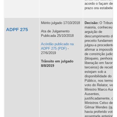
acordo o façam dentr
prazo ora estabelecid
Mérito julgado 17/10/2018
Decisão:
O Tribunal,
maioria, conheceu da
ADPF 275
Ata de Julgamento
arguição de
Publicada 25/10/2018
descumprimento de
preceito fundamental
Acórdão publicado na
julgou-a procedente 
ADPF 275
-
afirmar a impossibili
27/6/2019
de constrição judicial
(bloqueio, penhora ou
Trânsito em julgado
liberação em favor d
8/8/2019
terceiros) de receita
estejam sob a
disponibilidade do Po
Público, nos termos 
voto do Relator, venc
Ministro Marco Auréli
Ausentes,
justificadamente, os
Ministros Celso de Me
Gilmar Mendes (que 
havia proferido voto
assentada anterior) e