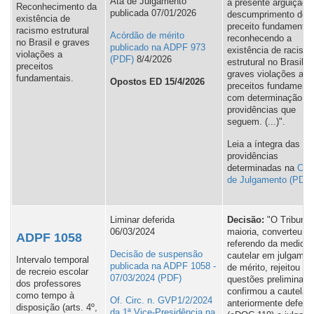
Ata de Julgamento
a presente arguição 
Reconhecimento da
publicada 07/01/2026
descumprimento de
existência de
preceito fundamental
racismo estrutural
Acórdão de mérito
reconhecendo a
no Brasil e graves
publicado na ADPF 973
existência de racism
violações a
8/4/2026
estrutural no Brasil e
preceitos
graves violações a
fundamentais.
Opostos ED 15/4/2026
preceitos fundamenta
com determinação d
providências que
seguem. (...)".
Leia a íntegra das
providências
determinadas na
Cert
de Julgamento
Liminar deferida
Decisão:
"O Tribunal
06/03/2024
maioria, converteu o
ADPF 1058
referendo da medida
Decisão de suspensão
cautelar em julgamen
Intervalo temporal
publicada na ADPF 1058 -
de mérito, rejeitou as
de recreio escolar
07/03/2024
questões preliminare
dos professores
confirmou a cautelar
como tempo à
Of. Circ. n. GVP1/2/2024
anteriormente deferid
disposição (arts. 4º,
da 1ª Vice-Presidência na