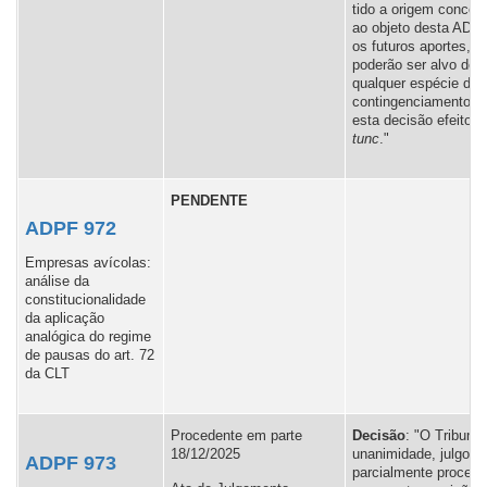
tido a origem concer
ao objeto desta ADPF
os futuros aportes, n
poderão ser alvo de
qualquer espécie de
contingenciamento, 
esta decisão efeito
e
tunc
."
PENDENTE
ADPF 972
Empresas avícolas:
análise da
constitucionalidade
da aplicação
analógica do regime
de pausas do art. 72
da CLT
Procedente em parte
Decisão
: "
O Tribunal
18/12/2025
unanimidade, julgou
ADPF 973
parcialmente procede