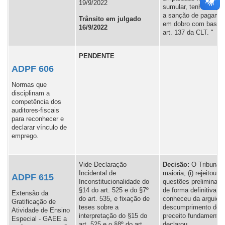
19/9/2022
sumular, tenham apli
a sanção de pagame
Trânsito em julgado
em dobro com base 
16/9/2022
art. 137 da CLT. "
PENDENTE
ADPF 606
Normas que
disciplinam a
competência dos
auditores-fiscais
para reconhecer e
declarar vínculo de
emprego.
Vide Declaração
Decis
ão:
O Tribunal,
Incidental de
maioria, (i) rejeitou a
ADPF 615
Inconstitucionalidade do
questões preliminare
§14 do art. 525 e do §7º
de forma definitiva,
Extensão da
do art. 535, e fixação de
conheceu da arguiçã
Gratificação de
teses sobre a
descumprimento de
Atividade de Ensino
interpretação do §15 do
preceito fundamental; 
Especial - GAEE a
art. 525 e o §8º do art.
declarou,