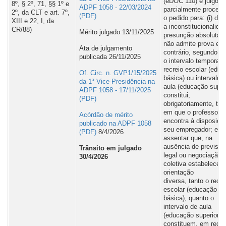
(eDOC 110) e julgou
8º, § 2º, 71, §§ 1º e
ADPF 1058 - 22/03/2024
parcialmente procede
2º, da CLT e art. 7º,
o pedido para: (i) dec
XIII e 22, I, da
a inconstitucionalida
CR/88)
Mérito julgado 13/11/2025
presunção absoluta, 
não admite prova em
Ata de julgamento
contrário, segundo a 
publicada 26/11/2025
o intervalo temporal 
recreio escolar (edu
Of. Circ. n. GVP1/15/2025
básica) ou intervalo 
da 1ª Vice-Presidência na
aula (educação super
ADPF 1058 - 17/11/2025
constitui,
obrigatoriamente, te
em que o professor s
Acórdão de mérito
encontra à disposiçã
publicado na ADPF 1058
seu empregador; e (ii
8/4/2026
assentar que, na
ausência de previsão
Trânsito em julgado
legal ou negociação
30/4/2026
coletiva estabelecen
orientação
diversa, tanto o recre
escolar (educação
básica), quanto o
intervalo de aula
(educação superior),
constituem, em regra