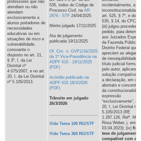
professores que não
535, todos do Código de
incidentalmente, a
atendiam ou não
Processo Civil, na
AR
inconstitucionalidade
atendam
2876 - STF
24/04/2025
art. 525, § 7º, e do ar
exclusivamente a
535, § 14, do CPC/2
alunos portadores de
Mérito julgado 17/11/2025
(iii) julgou procedente
necessidades
pedido, para determi
educativas ou em
Ata de julgamento
aos Juizados Especi
situações de risco e
publicada 19/11/2025
da Fazenda Pública 
vulnerabilidade,
Distrito Federal que
consoante o
Of. Circ. n. GVP1/16/2025
apreciem as alegaçõ
disposto no art. 21,
da 1ª Vice-Presidência na
de inexequibilidade d
§ 3º, I, da Lei
ADPF 615 - 19/11/2025
título judicial formul
Distrital nº
pelo autor, aplicando
4.075/2007, e no art.
solução compatível 
20, I, da Lei Distrital
Acórdão publicado na
a declaração, em con
nº 5.105/2013.
ADPF 615 18/3/2026
abstrato e concentra
da constitucionalidad
expressão
Trânsito em julgado
“exclusivamente”, do 
26/3/2026
20, I, Lei Distrital nº
5.105/2013 (RE
______________________
1.287.126, Relª. Minª
Rosa Weber, j. em
Vide Tema 100 RG/STF
03.04.2023); (iv)
fixo
tese de julgamento
Vide Tema 360 RG/STF
compatível com a