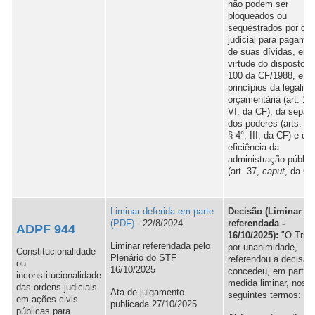
não podem ser
bloqueados ou
sequestrados por de
judicial para pagame
de suas dívidas, em
virtude do disposto no
100 da CF/1988, e d
princípios da legalid
orçamentária (art. 16
VI, da CF), da separ
dos poderes (arts. 2°
§ 4°, III, da CF) e da
eficiência da
administração públic
(art. 37,
caput
, da CF
Liminar deferida em parte
Decisão (Liminar
- 22/8/2024
referendada -
ADPF 944
16/10/2025):
"O Tribu
Liminar referendada pelo
por unanimidade,
Constitucionalidade
Plenário do STF
referendou a decisão
ou
16/10/2025
concedeu, em parte, 
inconstitucionalidade
medida liminar, nos
das ordens judiciais
Ata de julgamento
seguintes termos:
em ações civis
publicada 27/10/2025
públicas para