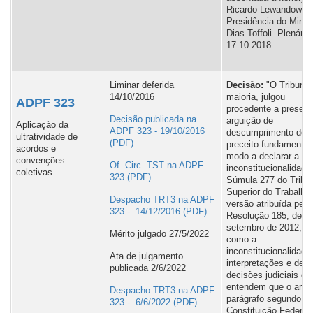
Ricardo Lewandowski
Presidência do Minis
Dias Toffoli. Plenário,
17.10.2018.
Liminar deferida
Decisão:
"O Tribunal
14/10/2016
maioria, julgou
ADPF 323
procedente a present
Decisão publicada na
arguição de
Aplicação da
ADPF 323 - 19/10/2016
descumprimento de
ultratividade de
preceito fundamental
acordos e
modo a declarar a
convenções
Of. Circ. TST na ADPF
inconstitucionalidade
coletivas
323
Súmula 277 do Tribu
Superior do Trabalho
Despacho TRT3 na ADPF
versão atribuída pela
323 - 14/12/2016
Resolução 185, de 2
setembro de 2012, a
Mérito julgado 27/5/2022
como a
inconstitucionalidade
Ata de julgamento
interpretações e de
publicada 2/6/2022
decisões judiciais qu
entendem que o art. 
Despacho TRT3 na ADPF
parágrafo segundo, d
323 - 6/6/2022
Constituição Federal,