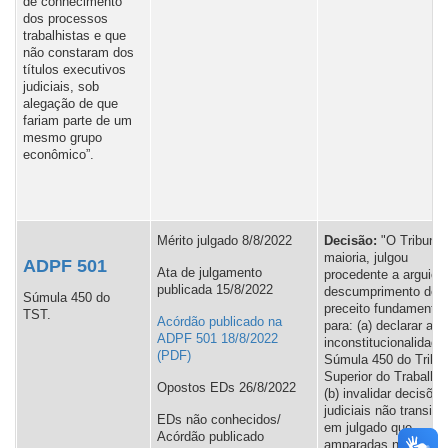
de conhecimento
dos processos
trabalhistas e que
não constaram dos
títulos executivos
judiciais, sob
alegação de que
fariam parte de um
mesmo grupo
econômico”.
Mérito julgado 8/8/2022
Decisão:
"O Tribunal
maioria, julgou
ADPF 501
Ata de julgamento
procedente a arguiçã
publicada 15/8/2022
descumprimento de
Súmula 450 do
preceito fundamental
TST.
Acórdão publicado na
para: (a) declarar a
ADPF 501 18/8/2022
inconstitucionalidade
Súmula 450 do Tribu
Superior do Trabalho;
Opostos EDs 26/8/2022
(b) invalidar decisões
judiciais não transita
EDs não conhecidos/
em julgado que,
Acórdão publicado
amparadas no texto