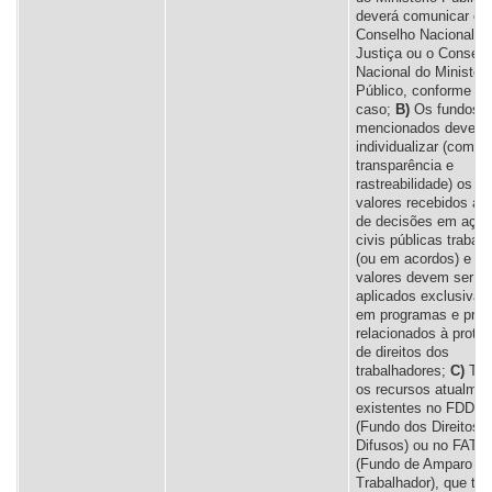
deverá comunicar o
Conselho Nacional d
Justiça ou o Conselh
Nacional do Ministéri
Público, conforme o
caso;
B)
Os fundos
mencionados devem
individualizar (com
transparência e
rastreabilidade) os
valores recebidos a pa
de decisões em açõ
civis públicas trabalh
(ou em acordos) e e
valores devem ser
aplicados exclusiva
em programas e proj
relacionados à prote
de direitos dos
trabalhadores;
C)
Tod
os recursos atualmen
existentes no FDD
(Fundo dos Direitos
Difusos) ou no FAT
(Fundo de Amparo ao
Trabalhador), que te