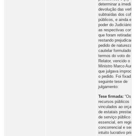
determinar a imediat
devolução das verba
subtraídas dos cofre
públicos, e ainda em
poder do Judiciário, 
as respectivas conta
que foram retiradas,
restando prejudicado
pedido de natureza
cautelar formulado, 
termos do voto do
Relator, vencido o
Ministro Marco Auréli
que julgava improced
o pedido. Foi fixada 
seguinte tese de
julgamento:
Tese firmada:
“Os
recursos públicos
vinculados ao orçam
de estatais prestado
de serviço público
essencial, em regim
concorrencial e sem
intuito lucrativo primá