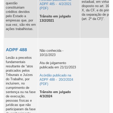
estadual, em virtude
questão
ADPF 485 - 4/2/2021
disposto no art. 167,
constituiriam
X, da CF, e do princí
créditos devidos
da separação de pod
pelo Estado a
Trânsito em julgado
(art. 2º da CF)".
empresas que, por
13/2/2021
sua vez, são rés em
ações trabalhistas.
ADPF 488
Não conhecida -
10/11/2023
Lesão a preceitos
fundamentais
Ata de julgamento
resultante de “atos
publicada em 21/11/2023
praticados pelos
Tribunais e Juízes
Acórdão publicado na
do Trabalho, por
ADPF 488 - 20/2/2024
incluírem, no
cumprimento de
sentença ou na fase
Trânsito em julgado
de execução,
4/3/2024
pessoas físicas e
jurídicas que não
participaram da fase