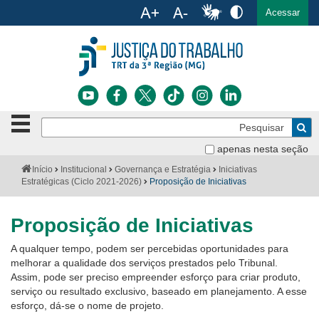
Ac
English
Español
Português
Acessar
Ir para o conteúdo
Ir para o menu
Ir para a busca
Ir para o rodapé
Botão
Pe
de
Bus
navegação
apenas nesta seção
Institucional
-
Você
Início
Institucional
Governança e Estratégia
Iniciativas
clique
está
Estratégicas (Ciclo 2021-2026)
Proposição de Iniciativas
Notícias
para
aqui:
abrir
Serviços
ou
Proposição de Iniciativas
fechar
o
Jurisprudência
A qualquer tempo, podem ser percebidas oportunidades para
menu
melhorar a qualidade dos serviços prestados pelo Tribunal.
Assim, pode ser preciso empreender esforço para criar produto,
Transparência
serviço ou resultado exclusivo, baseado em planejamento. A esse
esforço, dá-se o nome de projeto.
Legislação