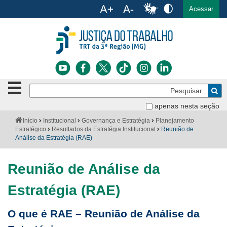
Ac
English
Español
Português
Acessar
Ir para o conteúdo
Ir para o menu
Ir para a busca
Ir para o rodapé
Botão
Pe
de
Bus
navegação
apenas nesta seção
Institucional
-
Você
Início
Institucional
Governança e Estratégia
Planejamento
clique
está
Estratégico
Resultados da Estratégia Institucional
Reunião de
Notícias
para
aqui:
Análise da Estratégia (RAE)
abrir
Serviços
ou
fechar
Reunião de Análise da
o
Jurisprudência
menu
Estratégia (RAE)
Transparência
O que é RAE – Reunião de Análise da
Legislação