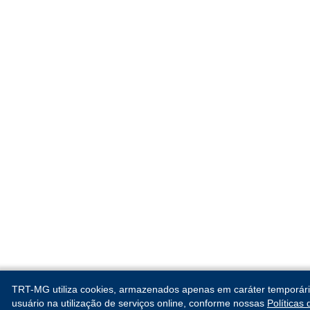
TRT-MG utiliza cookies, armazenados apenas em caráter temporário, 
usuário na utilização de serviços online, conforme nossas
Políticas
AUDITORIA E PRESTAÇÃO DE CONTAS