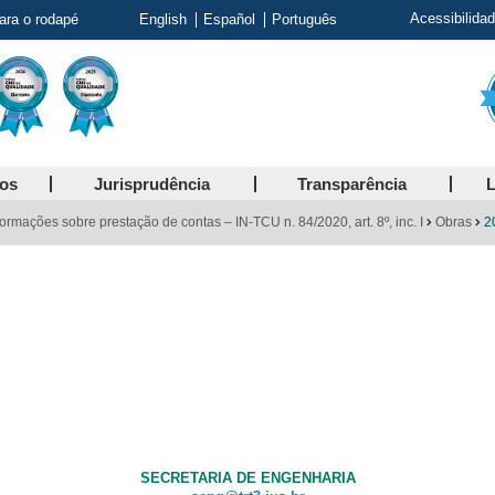
Acessibilida
para o rodapé
English
Español
Português
ços
Jurisprudência
Transparência
L
formações sobre prestação de contas – IN-TCU n. 84/2020, art. 8º, inc. I
Obras
2
SECRETARIA DE ENGENHARIA