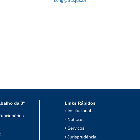
seng@trt3.jus.br
abalho da 3ª
Links Rápidos
Institucional
Funcionários
Notícias
Serviços
1
Jurisprudência