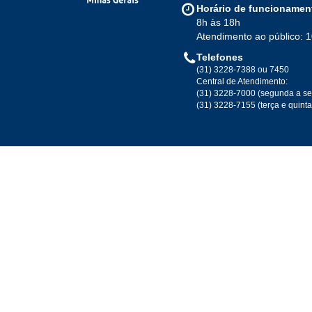
Horário de funcionamen
8h às 18h
Atendimento ao público: 
Telefones
(31) 3228-7388 ou 7450
Central de Atendimento:
(31) 3228-7000 (segunda a se
(31) 3228-7155 (terça e quint