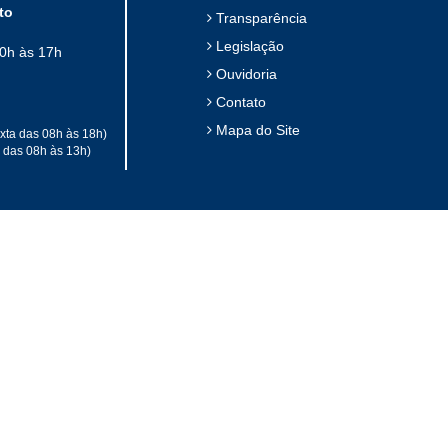
to
Transparência
Legislação
10h às 17h
Ouvidoria
Contato
Mapa do Site
xta das 08h às 18h)
a das 08h às 13h)