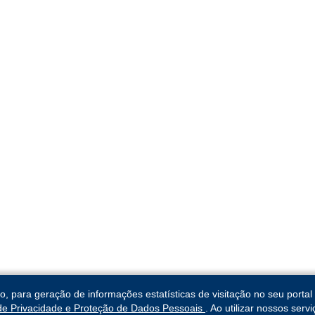
para geração de informações estatísticas de visitação no seu portal 
 de Privacidade e Proteção de Dados Pessoais
. Ao utilizar nossos ser