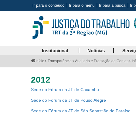
Ir para o conteúdo
Ir para o menu
Ir para a busca
Ir 
Institucional
Notícias
Servi
Você
Início
Transparência
Auditoria e Prestação de Contas
In
está
aqui:
2012
Sede do Fórum da JT de Caxambu
Sede do Fórum da JT de Pouso Alegre
Sede do Fórum da JT de São Sebastião do Paraíso