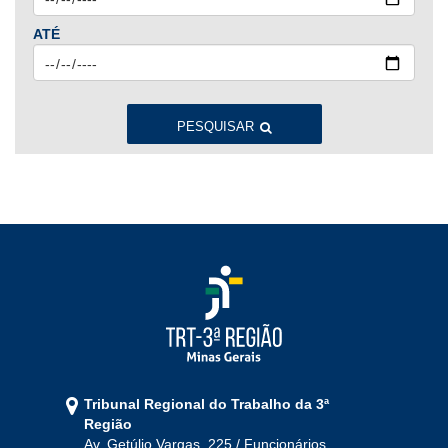
ATÉ
2023
Jan
Fev
Mar
Abr
Mai
Jun
Jul
Ago
Set
Out
Nov
Dez
PESQUISAR
2022
Jan
Fev
Mar
Abr
Mai
Jun
Jul
Ago
Set
Out
Nov
Dez
2021
Jan
Fev
Mar
Abr
Mai
Jun
Jul
Tribunal Regional do Trabalho da 3ª
Ago
Set
Out
Nov
Dez
Região
Av. Getúlio Vargas, 225 / Funcionários