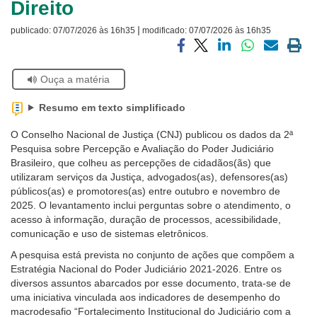
Direito
Ouvidoria
|
publicado:
07/07/2026 às 16h35
modificado:
07/07/2026 às 16h35
Contato
Compartilhar
Compartilhar
Compartilhar
Compartilhar
Compartilh
Impri
via
via
via
via
via
a
Se
Ouça a matéria
facebook
twitter
linkedin
whatsapp
email
pági
estiver
atual
usando
Resumo em texto simplificado
leitor
de
O Conselho Nacional de Justiça (CNJ) publicou os dados da 2ª
tela,
Pesquisa sobre Percepção e Avaliação do Poder Judiciário
ignore
Brasileiro, que colheu as percepções de cidadãos(ãs) que
este
utilizaram serviços da Justiça, advogados(as), defensores(as)
botão.
públicos(as) e promotores(as) entre outubro e novembro de
Ele
2025. O levantamento inclui perguntas sobre o atendimento, o
é
acesso à informação, duração de processos, acessibilidade,
um
comunicação e uso de sistemas eletrônicos.
recurso
A pesquisa está prevista no conjunto de ações que compõem a
de
Estratégia Nacional do Poder Judiciário 2021-2026. Entre os
acessibilidade
diversos assuntos abarcados por esse documento, trata-se de
para
uma iniciativa vinculada aos indicadores de desempenho do
pessoas
macrodesafio “Fortalecimento Institucional do Judiciário com a
com