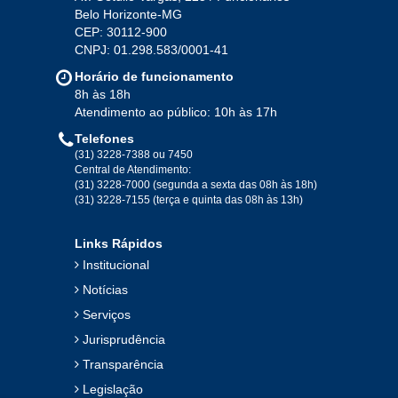
Belo Horizonte-MG
2020
CEP: 30112-900
CNPJ: 01.298.583/0001-41
Jan
Fev
Mar
Abr
Mai
Jun
Jul
Horário de funcionamento
Ago
Set
Out
Nov
Dez
8h às 18h
Atendimento ao público: 10h às 17h
Telefones
2019
(31) 3228-7388 ou 7450
Central de Atendimento:
(31) 3228-7000 (segunda a sexta das 08h às 18h)
Jan
Fev
Mar
Abr
Mai
Jun
Jul
(31) 3228-7155 (terça e quinta das 08h às 13h)
Ago
Set
Out
Nov
Dez
Links Rápidos
Institucional
2018
Notícias
Serviços
Jan
Fev
Mar
Abr
Mai
Jun
Jul
Jurisprudência
Ago
Set
Out
Nov
Dez
Transparência
Legislação