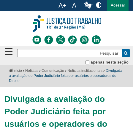
Ac
English
Español
Português
Acessar
Ir para o conteúdo
Ir para o menu
Ir para a busca
Ir para o rodapé
Botão
Pe
de
Bus
navegação
apenas nesta seção
Institucional
-
Você
Início
Notícias
Comunicação
Notícias institucionais
Divulgada
clique
está
a avaliação do Poder Judiciário feita por usuários e operadores do
Notícias
para
aqui:
Direito
abrir
Serviços
ou
fechar
Divulgada a avaliação do
o
Jurisprudência
menu
Poder Judiciário feita por
Transparência
usuários e operadores do
Legislação