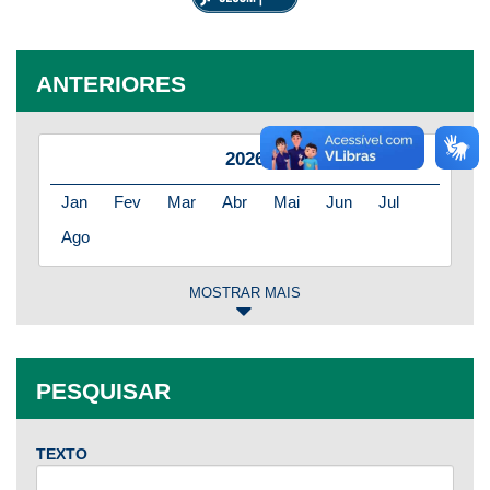
ANTERIORES
2026
Jan
Fev
Mar
Abr
Mai
Jun
Jul
Ago
MOSTRAR MAIS
2025
Jan
Fev
Mar
Abr
Mai
Jun
Jul
PESQUISAR
Ago
Set
Out
Nov
Dez
TEXTO
2024