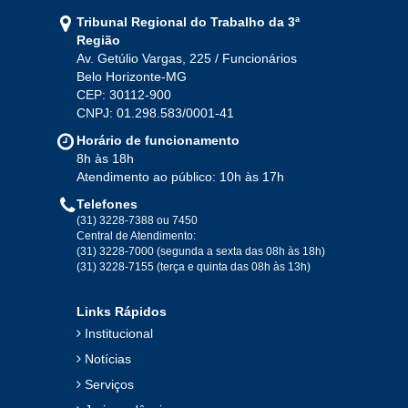
Tribunal Regional do Trabalho da 3ª
Ago
Set
Out
Nov
Dez
Região
Av. Getúlio Vargas, 225 / Funcionários
Belo Horizonte-MG
2020
CEP: 30112-900
CNPJ: 01.298.583/0001-41
Jan
Fev
Mar
Abr
Mai
Jun
Jul
Horário de funcionamento
Ago
Set
Out
Nov
Dez
8h às 18h
Atendimento ao público: 10h às 17h
Telefones
2019
(31) 3228-7388 ou 7450
Central de Atendimento:
(31) 3228-7000 (segunda a sexta das 08h às 18h)
Jan
Fev
Mar
Abr
Mai
Jun
Jul
(31) 3228-7155 (terça e quinta das 08h às 13h)
Ago
Set
Out
Nov
Dez
Links Rápidos
Institucional
2018
Notícias
Serviços
Jan
Fev
Mar
Abr
Mai
Jun
Jul