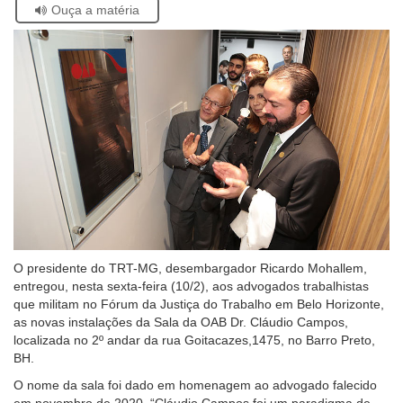
Se
Ouça a matéria
facebook
twitter
linkedin
whatsapp
email
pági
estiver
Ouvidoria
atual
usando
leitor
Contato
de
tela,
ignore
este
botão.
Ele
é
um
recurso
de
acessibilidade
O presidente do TRT-MG, desembargador Ricardo Mohallem,
para
entregou, nesta sexta-feira (10/2), aos advogados trabalhistas
pessoas
que militam no Fórum da Justiça do Trabalho em Belo Horizonte,
com
as novas instalações da Sala da OAB Dr. Cláudio Campos,
baixa
localizada no 2º andar da rua Goitacazes,1475, no Barro Preto,
visão.
BH.
O nome da sala foi dado em homenagem ao advogado falecido