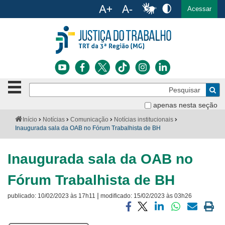
Ac
English
Español
Português
Acessar
Ir para o conteúdo
Ir para o menu
Ir para a busca
Ir para o rodapé
Botão
Pe
de
Bus
navegação
apenas nesta seção
Institucional
-
Você
Início
Notícias
Comunicação
Notícias institucionais
clique
está
Inaugurada sala da OAB no Fórum Trabalhista de BH
Notícias
para
aqui:
abrir
Serviços
ou
Inaugurada sala da OAB no
fechar
o
Jurisprudência
Fórum Trabalhista de BH
menu
|
publicado:
10/02/2023 às 17h11
modificado:
15/02/2023 às 03h26
Transparência
Compartilhar
Compartilhar
Compartilhar
Compartilhar
Compartilh
Impri
Legislação
via
via
via
via
via
a