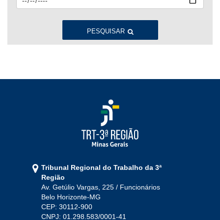
Jan
Fev
Mar
Abr
Mai
Jun
Jul
Ago
Set
Out
Nov
Dez
PESQUISAR
2022
Jan
Fev
Mar
Abr
Mai
Jun
Jul
Ago
Set
Out
Nov
Dez
2021
Jan
Fev
Mar
Abr
Mai
Jun
Jul
Tribunal Regional do Trabalho da 3ª
Ago
Set
Out
Nov
Dez
Região
Av. Getúlio Vargas, 225 / Funcionários
Belo Horizonte-MG
2020
CEP: 30112-900
CNPJ: 01.298.583/0001-41