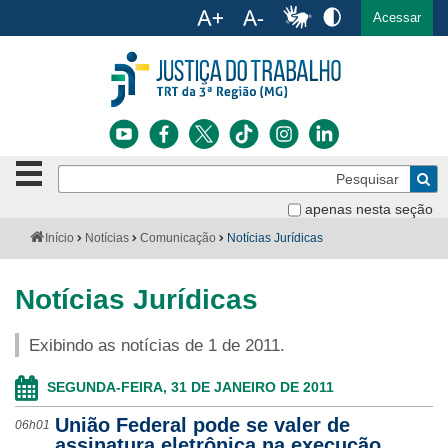
Ac
English
Español
Português
Acessar
Ir para o conteúdo
Ir para o menu
Ir para a busca
Ir para o rodapé
Botão
Pe
de
Bus
navegação
apenas nesta seção
Institucional
-
Você
Início
Notícias
Comunicação
Notícias Jurídicas
clique
está
Notícias
para
aqui:
abrir
Notícias Jurídicas
Serviços
ou
fechar
Exibindo as notícias de 1 de 2011.
o
Jurisprudência
menu
SEGUNDA-FEIRA, 31 DE JANEIRO DE 2011
Transparência
União Federal pode se valer de
06h01
Legislação
assinatura eletrônica na execução