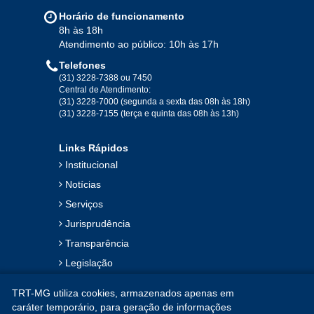
Jan
Fev
Mar
Abr
Mai
Jun
Jul
Horário de funcionamento
Ago
Set
Out
Nov
Dez
8h às 18h
Atendimento ao público: 10h às 17h
Telefones
2019
(31) 3228-7388 ou 7450
Central de Atendimento:
(31) 3228-7000 (segunda a sexta das 08h às 18h)
Jan
Fev
Mar
Abr
Mai
Jun
Jul
(31) 3228-7155 (terça e quinta das 08h às 13h)
Ago
Set
Out
Nov
Dez
Links Rápidos
Institucional
2018
Notícias
Serviços
Jan
Fev
Mar
Abr
Mai
Jun
Jul
Jurisprudência
Ago
Set
Out
Nov
Dez
Transparência
Legislação
2017
Ouvidoria
TRT-MG utiliza cookies, armazenados apenas em
Contato
Jan
Fev
Mar
Abr
Mai
Jun
Jul
caráter temporário, para geração de informações