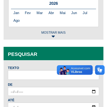
2026
Jan
Fev
Mar
Abr
Mai
Jun
Jul
Ago
MOSTRAR MAIS
2025
Jan
Fev
Mar
Abr
Mai
Jun
Jul
PESQUISAR
Ago
Set
Out
Nov
Dez
TEXTO
2024
Jan
Fev
Mar
Abr
Mai
Jun
Jul
DE
Ago
Set
Out
Nov
Dez
ATÉ
2023