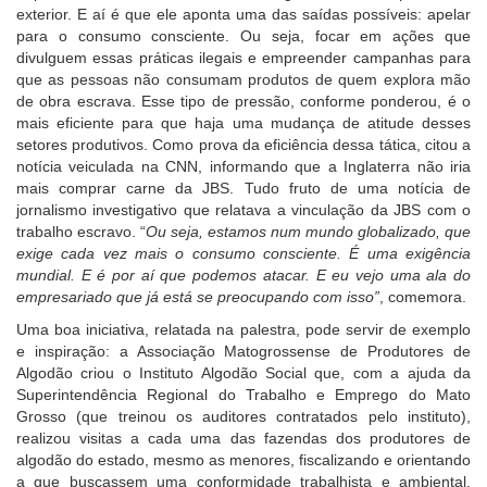
exterior. E aí é que ele aponta uma das saídas possíveis: apelar
para o consumo consciente. Ou seja, focar em ações que
divulguem essas práticas ilegais e empreender campanhas para
que as pessoas não consumam produtos de quem explora mão
de obra escrava. Esse tipo de pressão, conforme ponderou, é o
mais eficiente para que haja uma mudança de atitude desses
setores produtivos. Como prova da eficiência dessa tática, citou a
notícia veiculada na CNN, informando que a Inglaterra não iria
mais comprar carne da JBS. Tudo fruto de uma notícia de
jornalismo investigativo que relatava a vinculação da JBS com o
trabalho escravo. “
Ou seja, estamos num mundo globalizado, que
exige cada vez mais o consumo consciente. É uma exigência
mundial. E é por aí que podemos atacar. E eu vejo uma ala do
empresariado que já está se preocupando com isso”
, comemora.
Uma boa iniciativa, relatada na palestra, pode servir de exemplo
e inspiração: a Associação Matogrossense de Produtores de
Algodão criou o Instituto Algodão Social que, com a ajuda da
Superintendência Regional do Trabalho e Emprego do Mato
Grosso (que treinou os auditores contratados pelo instituto),
realizou visitas a cada uma das fazendas dos produtores de
algodão do estado, mesmo as menores, fiscalizando e orientando
a que buscassem uma conformidade trabalhista e ambiental.