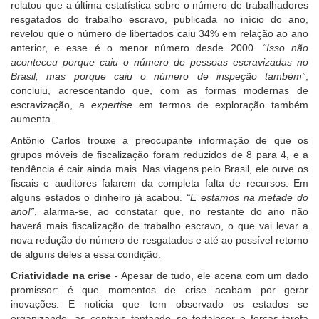
relatou que a última estatística sobre o número de trabalhadores
resgatados do trabalho escravo, publicada no início do ano,
revelou que o número de libertados caiu 34% em relação ao ano
anterior, e esse é o menor número desde 2000.
“Isso não
aconteceu porque caiu o número de pessoas escravizadas no
Brasil, mas porque caiu o número de inspeção também”
,
concluiu, acrescentando que, com as formas modernas de
escravização, a
expertise
em termos de exploração também
aumenta.
Antônio Carlos trouxe a preocupante informação de que os
grupos móveis de fiscalização foram reduzidos de 8 para 4, e a
tendência é cair ainda mais. Nas viagens pelo Brasil, ele ouve os
fiscais e auditores falarem da completa falta de recursos. Em
alguns estados o dinheiro já acabou.
“E estamos na metade do
ano!”
, alarma-se, ao constatar que, no restante do ano não
haverá mais fiscalização de trabalho escravo, o que vai levar a
nova redução do número de resgatados e até ao possível retorno
de alguns deles a essa condição.
Criatividade na crise
- Apesar de tudo, ele acena com um dado
promissor: é que momentos de crise acabam por gerar
inovações. E noticia que tem observado os estados se
organizando, as centrais tentando se fortalecer e forças-tarefa