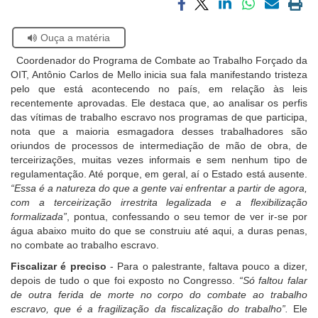
Compartilhar
Compartilhar
Compartilhar
Compartilhar
Compartilh
Impri
Ouvidoria
via
via
via
via
via
a
Se
Ouça a matéria
facebook
twitter
linkedin
whatsapp
email
pági
estiver
atual
Contato
C
oordenador do Programa de Combate ao Trabalho Forçado da
usando
OIT, Antônio Carlos de Mello inicia sua fala manifestando tristeza
leitor
pelo que está acontecendo no país, em relação às leis
de
recentemente aprovadas. Ele destaca que, ao analisar os perfis
tela,
das vítimas de trabalho escravo nos programas de que participa,
ignore
nota que a maioria esmagadora desses trabalhadores são
este
oriundos de processos de intermediação de mão de obra, de
botão.
terceirizações, muitas vezes informais e sem nenhum tipo de
Ele
regulamentação. Até porque, em geral, aí o Estado está ausente.
é
“Essa é a natureza do que a gente vai enfrentar a partir de agora,
um
com a terceirização irrestrita legalizada e a flexibilização
recurso
formalizada”
, pontua, confessando o seu temor de ver ir-se por
de
água abaixo muito do que se construiu até aqui, a duras penas,
acessibilidade
no combate ao trabalho escravo.
para
pessoas
Fiscalizar é preciso
- Para o palestrante, faltava pouco a dizer,
com
depois de tudo o que foi exposto no Congresso.
“Só faltou falar
baixa
de outra ferida de morte no corpo do combate ao trabalho
visão.
escravo, que é a fragilização da fiscalização do trabalho”.
Ele