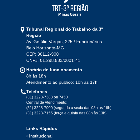
2021
Jan
Fev
Mar
Abr
Mai
Jun
Jul
Tribunal Regional do Trabalho da 3ª
Ago
Set
Out
Nov
Dez
Região
Av. Getúlio Vargas, 225 / Funcionários
Belo Horizonte-MG
2020
CEP: 30112-900
CNPJ: 01.298.583/0001-41
Jan
Fev
Mar
Abr
Mai
Jun
Jul
Horário de funcionamento
Ago
Set
Out
Nov
Dez
8h às 18h
Atendimento ao público: 10h às 17h
Telefones
2019
(31) 3228-7388 ou 7450
Central de Atendimento:
(31) 3228-7000 (segunda a sexta das 08h às 18h)
Jan
Fev
Mar
Abr
Mai
Jun
Jul
(31) 3228-7155 (terça e quinta das 08h às 13h)
Ago
Set
Out
Nov
Dez
Links Rápidos
Institucional