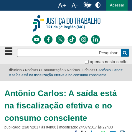
Ac
English
Español
Português
Acessar
Ir para o conteúdo
Ir para o menu
Ir para a busca
Ir para o rodapé
Botão
Pe
de
Bus
navegação
apenas nesta seção
Institucional
-
Você
Início
Notícias
Comunicação
Notícias Jurídicas
Antônio Carlos:
clique
está
A saída está na fiscalização efetiva e no consumo consciente
Notícias
para
aqui:
abrir
Serviços
ou
Antônio Carlos: A saída está
fechar
o
Jurisprudência
na fiscalização efetiva e no
menu
Transparência
consumo consciente
|
publicado:
23/07/2017 às 04h00
modificado:
24/07/2017 às 22h33
Legislação