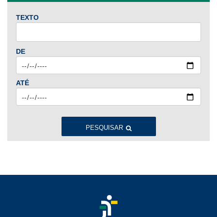
TEXTO
2024
Jan
Fev
Mar
Abr
Mai
Jun
Jul
DE
Ago
Set
Out
Nov
Dez
ATÉ
2023
Jan
Fev
Mar
Abr
Mai
Jun
Jul
Ago
Set
Out
Nov
Dez
PESQUISAR
2022
Jan
Fev
Mar
Abr
Mai
Jun
Jul
Ago
Set
Out
Nov
Dez