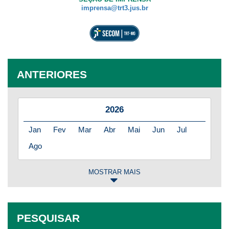
imprensa@trt3.jus.br
ANTERIORES
2026
Jan
Fev
Mar
Abr
Mai
Jun
Jul
Ago
MOSTRAR MAIS
2025
Jan
Fev
Mar
Abr
Mai
Jun
Jul
PESQUISAR
Ago
Set
Out
Nov
Dez