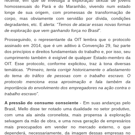
recente, em que se investiga a exploração sexual de jovens
homossexuais do Pará e do Maranhão, vivendo num estado
longe de sua origem, com promessas de transformação de
corpo, mas obviamente com servidão por dívida, condições
degradantes, etc. E alerta:
“Temos de atacar essas novas formas
de exploração que vem ganhando força no Brasil”
.
Prosseguindo, o representante da OIT lembra que o protocolo
assinado em 2014, que é um aditivo à Convenção 29, faz parte
dos princípios e direitos fundamentais do trabalho e, por isso, seu
cumprimento também é exigível de qualquer Estado-membro da
OIT. Esse protocolo, conforme explicitou, traz à tona diversas
temáticas.
“Primeiro, tenta corrigir historicamente o afastamento
do tema do tráfico de pessoas com o trabalho escravo. O
protocolo menciona essa aproximação e fala também da
importância do envolvimento dos empregadores na ação contra o
trabalho escravo”.
A pressão do consumo consciente
- Em suas andanças pelo
Brasil, Mello disse ter notado uma dualidade no setor produtivo,
com uma ala ainda coronelista, mais propensa à exploração
selvagem da mão de obra, e uma nova geração de empresários
mais preocupados em vender no mercado externo, o que
dependerá, necessariamente, da imagem dessas empresas no