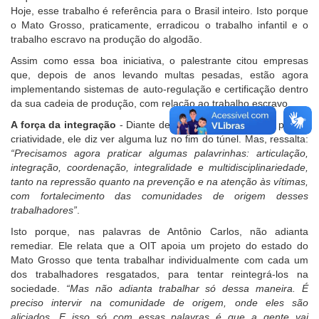
Hoje, esse trabalho é referência para o Brasil inteiro. Isto porque
o Mato Grosso, praticamente, erradicou o trabalho infantil e o
trabalho escravo na produção do algodão.
Assim como essa boa iniciativa, o palestrante citou empresas
que, depois de anos levando multas pesadas, estão agora
implementando sistemas de auto-regulação e certificação dentro
da sua cadeia de produção, com relação ao trabalho escravo.
A força da integração
- Diante desse quadro e apelando para a
criatividade, ele diz ver alguma luz no fim do túnel. Mas, ressalta:
“Precisamos agora praticar algumas palavrinhas: articulação,
integração, coordenação, integralidade e multidisciplinariedade,
tanto na repressão quanto na prevenção e na atenção às vítimas,
com fortalecimento das comunidades de origem desses
trabalhadores”
.
Isto porque, nas palavras de Antônio Carlos, não adianta
remediar. Ele relata que a OIT apoia um projeto do estado do
Mato Grosso que tenta trabalhar individualmente com cada um
dos trabalhadores resgatados, para tentar reintegrá-los na
sociedade.
“Mas não adianta trabalhar só dessa maneira. É
preciso intervir na comunidade de origem, onde eles são
aliciados. E isso só com essas palavras é que a gente vai