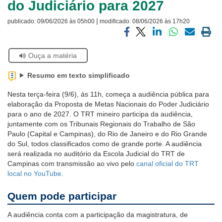
do Judiciário para 2027
Ouvidoria
|
publicado:
09/06/2026 às 05h00
modificado:
08/06/2026 às 17h20
Contato
Compartilhar
Compartilhar
Compartilhar
Compartilhar
Compartilh
Impri
via
via
via
via
via
a
Se
Ouça a matéria
facebook
twitter
linkedin
whatsapp
email
pági
estiver
atual
usando
Resumo em texto simplificado
leitor
de
Nesta terça-feira (9/6), às 11h, começa a audiência pública para
tela,
elaboração da Proposta de Metas Nacionais do Poder Judiciário
ignore
para o ano de 2027. O TRT mineiro participa da audiência,
este
juntamente com os Tribunais Regionais do Trabalho de São
botão.
Paulo (Capital e Campinas), do Rio de Janeiro e do Rio Grande
Ele
do Sul, todos classificados como de grande porte. A audiência
é
será realizada no auditório da Escola Judicial do TRT de
um
Campinas com transmissão ao vivo pelo
canal oficial do TRT
recurso
local no YouTube.
de
acessibilidade
Quem pode participar
para
pessoas
A audiência conta com a participação da magistratura, de
com