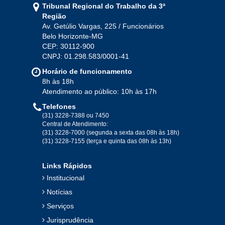
Tribunal Regional do Trabalho da 3ª
Ago
Set
Out
Nov
Dez
Região
Av. Getúlio Vargas, 225 / Funcionários
Belo Horizonte-MG
2020
CEP: 30112-900
CNPJ: 01.298.583/0001-41
Jan
Fev
Mar
Abr
Mai
Jun
Jul
Horário de funcionamento
Ago
Set
Out
Nov
Dez
8h às 18h
Atendimento ao público: 10h às 17h
Telefones
2019
(31) 3228-7388 ou 7450
Central de Atendimento:
(31) 3228-7000 (segunda a sexta das 08h às 18h)
Jan
Fev
Mar
Abr
Mai
Jun
Jul
(31) 3228-7155 (terça e quinta das 08h às 13h)
Ago
Set
Out
Nov
Dez
Links Rápidos
Institucional
2018
Notícias
Serviços
Jan
Fev
Mar
Abr
Mai
Jun
Jul
Jurisprudência
Ago
Set
Out
Nov
Dez