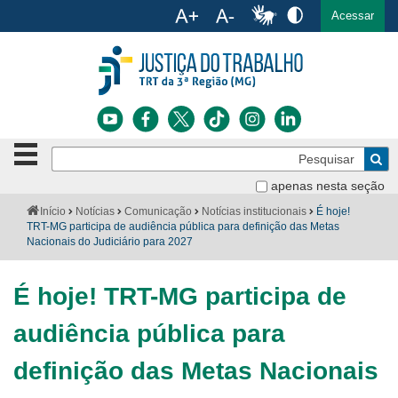
Ac
English
Español
Português
Acessar
Ir para o conteúdo
Ir para o menu
Ir para a busca
Ir para o rodapé
Botão
Pe
de
Bus
navegação
apenas nesta seção
Institucional
-
Você
Início
Notícias
Comunicação
Notícias institucionais
É hoje!
clique
está
TRT-MG participa de audiência pública para definição das Metas
Notícias
para
aqui:
Nacionais do Judiciário para 2027
abrir
Serviços
ou
fechar
É hoje! TRT-MG participa de
o
Jurisprudência
menu
audiência pública para
Transparência
definição das Metas Nacionais
Legislação