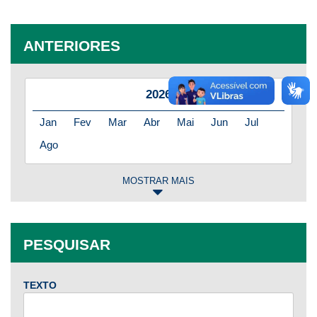
ANTERIORES
2026
Jan
Fev
Mar
Abr
Mai
Jun
Jul
Ago
MOSTRAR MAIS
2025
Jan
Fev
Mar
Abr
Mai
Jun
Jul
PESQUISAR
Ago
Set
Out
Nov
Dez
TEXTO
2024