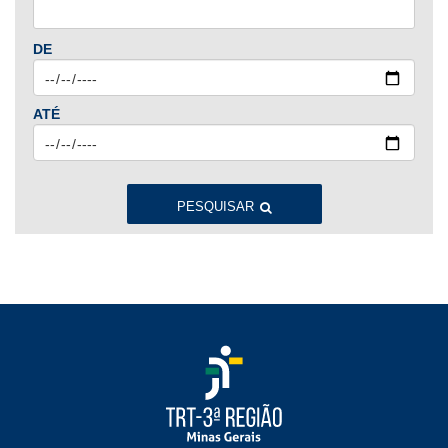
Jan
Fev
Mar
Abr
Mai
Jun
Jul
DE
Ago
Set
Out
Nov
Dez
ATÉ
2023
Jan
Fev
Mar
Abr
Mai
Jun
Jul
Ago
Set
Out
Nov
Dez
PESQUISAR
2022
Jan
Fev
Mar
Abr
Mai
Jun
Jul
Ago
Set
Out
Nov
Dez
2021