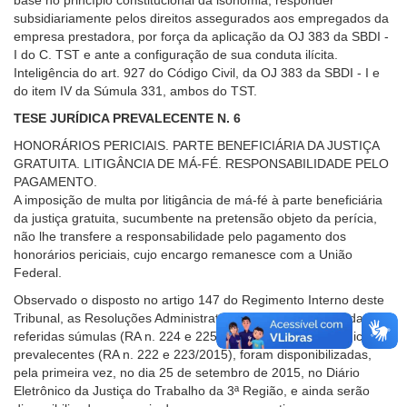
subsidiariamente pelos direitos assegurados aos empregados da
empresa prestadora, por força da aplicação da OJ 383 da SBDI -
I do C. TST e ante a configuração de sua conduta ilícita.
Inteligência do art. 927 do Código Civil, da OJ 383 da SBDI - I e
do item IV da Súmula 331, ambos do TST.
TESE JURÍDICA PREVALECENTE N. 6
HONORÁRIOS PERICIAIS. PARTE BENEFICIÁRIA DA JUSTIÇA
GRATUITA. LITIGÂNCIA DE MÁ-FÉ. RESPONSABILIDADE PELO
PAGAMENTO.
A imposição de multa por litigância de má-fé à parte beneficiária
da justiça gratuita, sucumbente na pretensão objeto da perícia,
não lhe transfere a responsabilidade pelo pagamento dos
honorários periciais, cujo encargo remanesce com a União
Federal.
Observado o disposto no artigo 147 do Regimento Interno deste
Tribunal, as Resoluções Administrativas, contendo o texto das
referidas súmulas (RA n. 224 e 225/2015) e das teses jurídicas
prevalecentes (RA n. 222 e 223/2015), foram disponibilizadas,
pela primeira vez, no dia 25 de setembro de 2015, no Diário
Eletrônico da Justiça do Trabalho da 3ª Região, e ainda serão