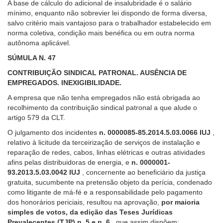
A base de cálculo do adicional de insalubridade é o salário
baixa
mínimo, enquanto não sobrevier lei dispondo de forma diversa,
visão.
salvo critério mais vantajoso para o trabalhador estabelecido em
norma coletiva, condição mais benéfica ou em outra norma
autônoma aplicável.
SÚMULA N. 47
CONTRIBUIÇÃO SINDICAL PATRONAL. AUSÊNCIA DE
EMPREGADOS. INEXIGIBILIDADE.
A empresa que não tenha empregados não está obrigada ao
recolhimento da contribuição sindical patronal a que alude o
artigo 579 da CLT.
O julgamento dos incidentes
n. 0000085-85.2014.5.03.0066 IUJ
,
relativo à licitude da terceirização de serviços de instalação e
reparação de redes, cabos, linhas elétricas e outras atividades
afins pelas distribuidoras de energia, e
n. 0000001-
93.2013.5.03.0042 IUJ
, concernente ao beneficiário da justiça
gratuita, sucumbente na pretensão objeto da perícia, condenado
como litigante de má-fé e a responsabilidade pelo pagamento
dos honorários periciais, resultou na aprovação,
por maioria
simples de votos, da edição das Teses Jurídicas
Prevalecentes (TJP) n. 5 e n. 6
, que assim dispõem: