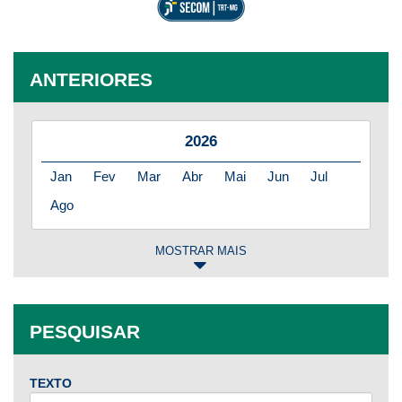
ANTERIORES
2026
Jan
Fev
Mar
Abr
Mai
Jun
Jul
Ago
MOSTRAR MAIS
2025
Jan
Fev
Mar
Abr
Mai
Jun
Jul
PESQUISAR
Ago
Set
Out
Nov
Dez
TEXTO
2024