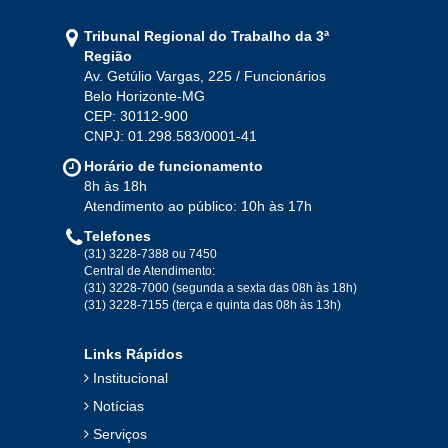
Jan
Fev
Mar
Abr
Mai
Jun
Jul
Tribunal Regional do Trabalho da 3ª
Ago
Set
Out
Nov
Dez
Região
Av. Getúlio Vargas, 225 / Funcionários
Belo Horizonte-MG
2020
CEP: 30112-900
CNPJ: 01.298.583/0001-41
Jan
Fev
Mar
Abr
Mai
Jun
Jul
Horário de funcionamento
Ago
Set
Out
Nov
Dez
8h às 18h
Atendimento ao público: 10h às 17h
Telefones
2019
(31) 3228-7388 ou 7450
Central de Atendimento:
(31) 3228-7000 (segunda a sexta das 08h às 18h)
Jan
Fev
Mar
Abr
Mai
Jun
Jul
(31) 3228-7155 (terça e quinta das 08h às 13h)
Ago
Set
Out
Nov
Dez
Links Rápidos
Institucional
2018
Notícias
Serviços
Jan
Fev
Mar
Abr
Mai
Jun
Jul