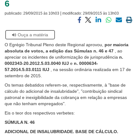
6
Ouvidoria
|
publicado:
29/09/2015 às 10h03
modificado:
29/09/2015 às 13h03
Contato
Compartilhar
Compartilhar
Compartilhar
Compartilhar
Compartilh
Impri
via
via
via
via
via
a
Se
Ouça a matéria
facebook
twitter
linkedin
whatsapp
email
pági
estiver
atual
O Egrégio Tribunal Pleno deste Regional aprovou,
por maioria
usando
absoluta de votos, a edição das Súmulas n. 46 e 47
, ao
leitor
apreciar os incidentes de uniformização de jurisprudência
n.
de
0002343-20.2012.5.03.0040 IUJ
e
n. 0000634-
tela,
57.2014.5.03.0111 IUJ
, na sessão ordinária realizada em 17 de
ignore
setembro de 2015.
este
botão.
Os temas debatidos referem-se, respectivamente, à "base de
Ele
cálculo do adicional de insalubridade", "contribuição sindical
é
patronal e inexigibilidade da cobrança em relação a empresas
um
que não tenham empregados".
recurso
Eis o teor dos respectivos verbetes:
de
acessibilidade
SÚMULA N. 46
para
ADICIONAL DE INSALUBRIDADE. BASE DE CÁLCULO.
pessoas
com