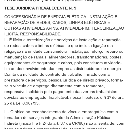
TESE JURÍDICA PREVALECENTE N. 5
CONCESSIONÁRIA DE ENERGIA ELÉTRICA. INSTALAÇÃO E
REPARAÇÃO DE REDES, CABOS, LINHAS ELÉTRICAS E
OUTRAS ATIVIDADES AFINS. ATIVIDADE-FIM. TERCEIRIZAÇÃO
ILÍCITA. RESPONSABILIDADE.
I - É ilícita a terceirização de serviços de instalação e reparação
de redes, cabos e linhas elétricas, o que inclui a ligação e a
religação na unidade consumidora, instalação, reforço, reparo ou
manutenção de ramais, alimentadores, transformadores, postes,
equipamentos de segurança e cabos, pois constituem atividade-
fim ao desenvolvimento das empresas distribuidoras de energia.
Diante da nulidade do contrato de trabalho firmado com a
prestadora de serviços, pessoa jurídica de direito privado, forma-
se o vínculo de emprego diretamente com a tomadora,
responsável solidária pelo pagamento das verbas trabalhistas
devidas ao empregado. Inaplicável, nessa hipótese, o § 1º do art.
25 da Lei 8.987/95.
II - O óbice ao reconhecimento de vínculo empregatício com a
tomadora de serviços integrante da Administração Pública
Indireta (inciso II e § 2º do art. 37 da CR/88) não a isenta de, com
base no princípio constitucional da isonomia, responder