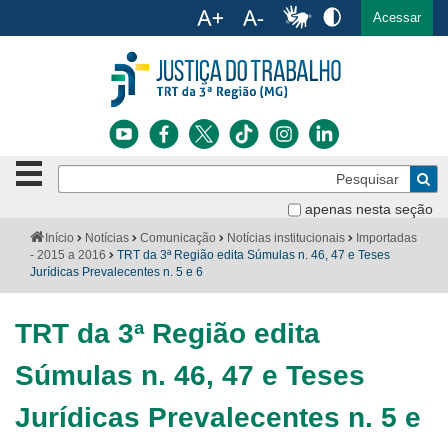
Ac
English
Español
Português
Acessar
Ir para o conteúdo
Ir para o menu
Ir para a busca
Ir para o rodapé
Botão
Pe
de
Bus
navegação
apenas nesta seção
Institucional
-
Você
Início
Notícias
Comunicação
Notícias institucionais
Importadas
clique
está
- 2015 a 2016
TRT da 3ª Região edita Súmulas n. 46, 47 e Teses
Notícias
para
aqui:
Jurídicas Prevalecentes n. 5 e 6
abrir
Serviços
ou
fechar
TRT da 3ª Região edita
o
Jurisprudência
menu
Súmulas n. 46, 47 e Teses
Transparência
Jurídicas Prevalecentes n. 5 e
Legislação