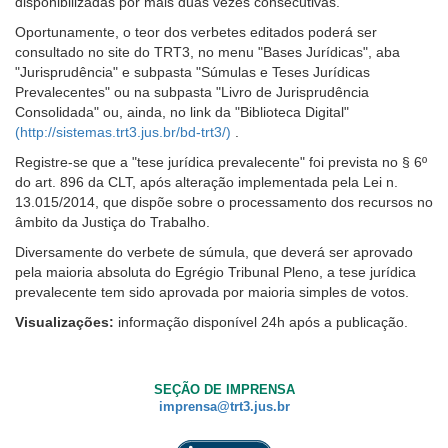
disponibilizadas por mais duas vezes consecutivas.
Oportunamente, o teor dos verbetes editados poderá ser
consultado no site do TRT3, no menu "Bases Jurídicas", aba
"Jurisprudência" e subpasta "Súmulas e Teses Jurídicas
Prevalecentes" ou na subpasta "Livro de Jurisprudência
Consolidada" ou, ainda, no link da "Biblioteca Digital"
(http://sistemas.trt3.jus.br/bd-trt3/)
.
Registre-se que a "tese jurídica prevalecente" foi prevista no § 6º
do art. 896 da CLT, após alteração implementada pela Lei n.
13.015/2014, que dispõe sobre o processamento dos recursos no
âmbito da Justiça do Trabalho.
Diversamente do verbete de súmula, que deverá ser aprovado
pela maioria absoluta do Egrégio Tribunal Pleno, a tese jurídica
prevalecente tem sido aprovada por maioria simples de votos.
Visualizações:
informação disponível 24h após a publicação.
SEÇÃO DE IMPRENSA
imprensa@trt3.jus.br