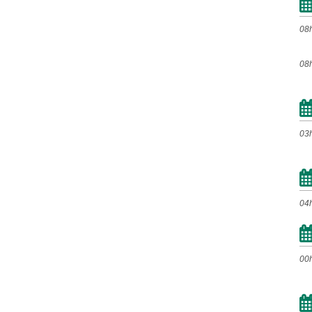
Mai
Jun
Jul
Ago
Set
Out
Nov
Dez
08
08
2022
Jan
Fev
Mar
Abr
Mai
Jun
Jul
Ago
03
Set
Out
Nov
Dez
2021
04
Jan
Fev
Mar
Abr
Mai
Jun
Jul
Ago
00
Set
Out
Nov
Dez