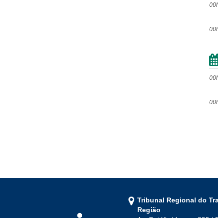
00
2012
00
Jan
Fev
Mar
Abr
Mai
Jun
Jul
Ago
Set
Out
Nov
Dez
00
00
2011
Jan
Fev
Mar
Abr
Mai
Jun
Jul
Ago
Set
Out
Nov
Dez
2010
Tribunal Regional do Tr
Região
Jan
Fev
Mar
Abr