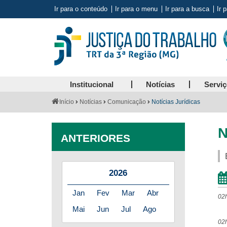
Ir para o conteúdo
Ir para o menu
Ir para a busca
Ir 
Institucional
Notícias
Servi
Você
Início
Notícias
Comunicação
Notícias Jurídicas
está
aqui:
N
ANTERIORES
2026
Jan
Fev
Mar
Abr
02
Mai
Jun
Jul
Ago
02