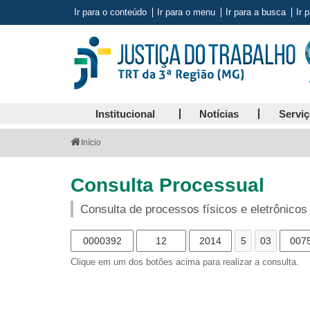
Ir para o conteúdo
Ir para o menu
Ir para a busca
Ir 
Institucional
Notícias
Servi
Você
Início
está
aqui:
Consulta Processual
Consulta de processos físicos e eletrônicos
Clique em um dos botões acima para realizar a consulta.