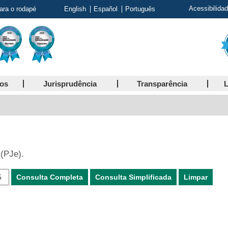
Acessibilida
para o rodapé
English
Español
Português
ços
Jurisprudência
Transparência
L
 (PJe).
Consulta Completa
Consulta Simplificada
Limpar