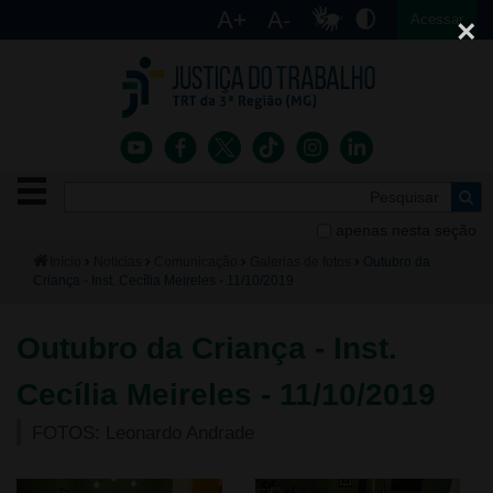
Ac
English
Español
Português
Acessar
Ir para o conteúdo
Ir para o menu
Ir para a busca
Ir para o rodapé
×
Botão
Pe
de
Bus
navegação
apenas nesta seção
Institucional
-
Você
Início
Notícias
Comunicação
Galerias de fotos
Outubro da
clique
está
Criança - Inst. Cecília Meireles - 11/10/2019
Notícias
para
aqui:
abrir
Serviços
ou
Outubro da Criança - Inst.
fechar
o
Jurisprudência
Cecília Meireles - 11/10/2019
menu
FOTOS: Leonardo Andrade
Transparência
Legislação