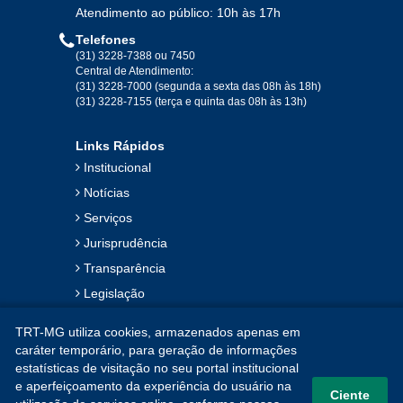
Atendimento ao público: 10h às 17h
Telefones
2019
(31) 3228-7388 ou 7450
Central de Atendimento:
(31) 3228-7000 (segunda a sexta das 08h às 18h)
Jan
Fev
Mar
Abr
Mai
Jun
Jul
(31) 3228-7155 (terça e quinta das 08h às 13h)
Ago
Set
Out
Nov
Dez
Links Rápidos
Institucional
2018
Notícias
Serviços
Jan
Fev
Mar
Abr
Mai
Jun
Jul
Jurisprudência
Ago
Set
Out
Nov
Dez
Transparência
Legislação
2017
Ouvidoria
TRT-MG utiliza cookies, armazenados apenas em
Contato
Jan
Fev
Mar
Abr
Mai
Jun
Jul
caráter temporário, para geração de informações
estatísticas de visitação no seu portal institucional
Mapa do Site
Ago
Set
Out
Nov
Dez
e aperfeiçoamento da experiência do usuário na
Ciente