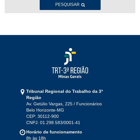
Ago
Set
Out
Nov
Dez
PESQUISAR
2022
Jan
Fev
Mar
Abr
Mai
Jun
Jul
Ago
Set
Out
Nov
Dez
2021
Jan
Fev
Mar
Abr
Mai
Jun
Jul
Tribunal Regional do Trabalho da 3ª
Ago
Set
Out
Nov
Dez
Região
Av. Getúlio Vargas, 225 / Funcionários
Belo Horizonte-MG
2020
CEP: 30112-900
CNPJ: 01.298.583/0001-41
Jan
Fev
Mar
Abr
Mai
Jun
Jul
Horário de funcionamento
Ago
Set
Out
Nov
Dez
8h às 18h