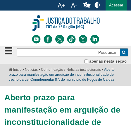
Ac
English
Español
Português
Acessar
Ir para o conteúdo
Ir para o menu
Ir para a busca
Ir para o rodapé
Botão
Pe
de
Bus
navegação
apenas nesta seção
Institucional
-
Você
Início
Notícias
Comunicação
Notícias institucionais
Aberto
clique
está
prazo para manifestação em arguição de inconstitucionalidade de
Notícias
para
aqui:
trecho da Lei Complementar 87, do município de Poços de Caldas
abrir
Serviços
ou
fechar
Aberto prazo para
o
Jurisprudência
menu
manifestação em arguição de
Transparência
inconstitucionalidade de
Legislação