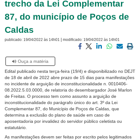
trecho da Lei Complementar
Ouvidoria
87, do município de Poços de
Contato
Caldas
|
publicado:
19/04/2022 às 14h01
modificado:
19/04/2022 às 14h01
Compartilhar
Compartilhar
Compartilhar
Compartilhar
Compartilh
Impri
via
via
via
via
via
a
Se
Ouça a matéria
facebook
twitter
linkedin
whatsapp
email
pági
estiver
atual
Edital publicado nesta terça-feira (19/4) e disponibilizado no DEJT
usando
de 18 de abril de 2022 abre prazo de 15 dias para manifestações
leitor
no incidente de arguição de inconstitucionalidade n. 0010406-
de
08.2022.5.03.0000, de relatoria do desembargador José Marlon
tela,
de Freitas. O processo tem como assunto a arguição de
ignore
inconstitucionalidade do parágrafo único do art. 3º da Lei
este
Complementar 87, do Município de Poços de Caldas, que
botão.
determina a exclusão do plano de saúde em caso de
Ele
aposentadoria por invalidez do servidor público celetista ou
é
estatutário.
um
recurso
As manifestações devem ser feitas
por escrito pelos legitimados