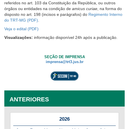
de
referidos no art. 103 da Constituição da República, ou outros
acessibilidade
órgãos ou entidades na condição de
amicus curiae
, na forma do
para
disposto no art. 198 (incisos e parágrafos) do
Regimento Interno
pessoas
do TRT-MG
.
com
Veja o edital
baixa
visão.
Visualizações:
informação disponível 24h após a publicação.
SEÇÃO DE IMPRENSA
imprensa@trt3.jus.br
ANTERIORES
2026