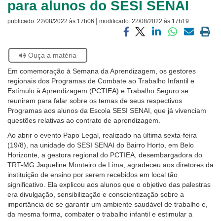
para alunos do SESI SENAI
Ouvidoria
|
publicado:
22/08/2022 às 17h06
modificado:
22/08/2022 às 17h19
Contato
Compartilhar
Compartilhar
Compartilhar
Compartilhar
Compartilh
Impri
via
via
via
via
via
a
Se
Ouça a matéria
facebook
twitter
linkedin
whatsapp
email
pági
estiver
atual
Em comemoração à Semana da Aprendizagem, os gestores
usando
regionais dos Programas de Combate ao Trabalho Infantil e
leitor
Estímulo à Aprendizagem (PCTIEA) e Trabalho Seguro se
de
reuniram para falar sobre os temas de seus respectivos
tela,
Programas aos alunos da Escola SESI SENAI, que já vivenciam
ignore
questões relativas ao contrato de aprendizagem.
este
botão.
Ao abrir o evento Papo Legal, realizado na última sexta-feira
Ele
(19/8), na unidade do SESI SENAI do Bairro Horto, em Belo
é
Horizonte, a gestora regional do PCTIEA, desembargadora do
um
TRT-MG Jaqueline Monteiro de Lima, agradeceu aos diretores da
recurso
instituição de ensino por serem recebidos em local tão
de
significativo. Ela explicou aos alunos que o objetivo das palestras
acessibilidade
era divulgação, sensibilização e conscientização sobre a
para
importância de se garantir um ambiente saudável de trabalho e,
pessoas
da mesma forma, combater o trabalho infantil e estimular a
com