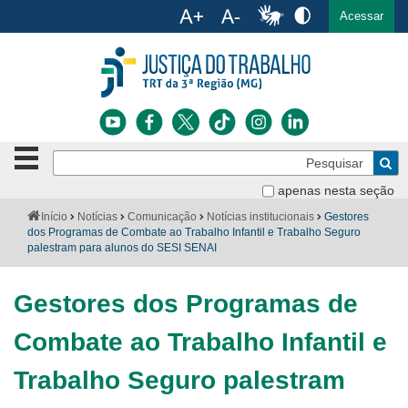
Ac
English
Español
Português
Acessar
Ir para o conteúdo
Ir para o menu
Ir para a busca
Ir para o rodapé
Botão
Pe
de
Bus
navegação
apenas nesta seção
Institucional
-
Você
Início
Notícias
Comunicação
Notícias institucionais
Gestores
clique
está
dos Programas de Combate ao Trabalho Infantil e Trabalho Seguro
Notícias
para
aqui:
palestram para alunos do SESI SENAI
abrir
Serviços
ou
fechar
Gestores dos Programas de
o
Jurisprudência
menu
Combate ao Trabalho Infantil e
Transparência
Trabalho Seguro palestram
Legislação