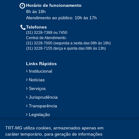
Jan
Fev
Mar
Abr
Mai
Jun
Jul
Horário de funcionamento
Ago
Set
Out
Nov
Dez
8h às 18h
Atendimento ao público: 10h às 17h
Telefones
2019
(31) 3228-7388 ou 7450
Central de Atendimento:
(31) 3228-7000 (segunda a sexta das 08h às 18h)
Jan
Fev
Mar
Abr
Mai
Jun
Jul
(31) 3228-7155 (terça e quinta das 08h às 13h)
Ago
Set
Out
Nov
Dez
Links Rápidos
Institucional
2018
Notícias
Serviços
Jan
Fev
Mar
Abr
Mai
Jun
Jul
Jurisprudência
Ago
Set
Out
Nov
Dez
Transparência
Legislação
2017
Ouvidoria
TRT-MG utiliza cookies, armazenados apenas em
Contato
Jan
Fev
Mar
Abr
Mai
Jun
Jul
caráter temporário, para geração de informações