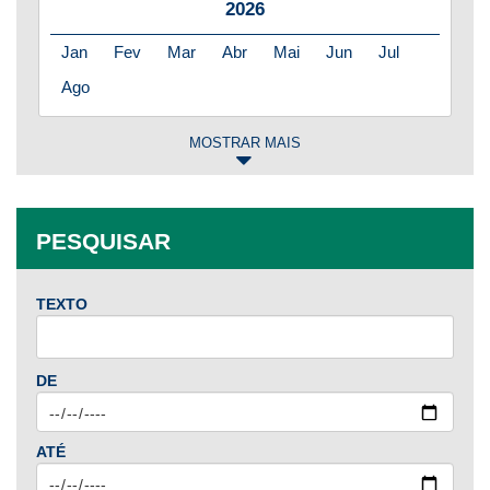
2026
Jan
Fev
Mar
Abr
Mai
Jun
Jul
Ago
MOSTRAR MAIS
2025
Jan
Fev
Mar
Abr
Mai
Jun
Jul
PESQUISAR
Ago
Set
Out
Nov
Dez
TEXTO
2024
Jan
Fev
Mar
Abr
Mai
Jun
Jul
DE
Ago
Set
Out
Nov
Dez
ATÉ
2023