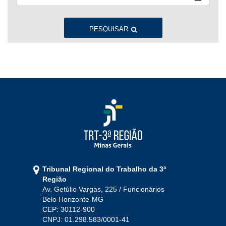
Jan
Fev
Mar
Abr
Mai
Jun
Jul
Ago
Set
Out
Nov
Dez
PESQUISAR
2022
Jan
Fev
Mar
Abr
Mai
Jun
Jul
Ago
Set
Out
Nov
Dez
2021
Jan
Fev
Mar
Abr
Mai
Jun
Jul
Tribunal Regional do Trabalho da 3ª
Ago
Set
Out
Nov
Dez
Região
Av. Getúlio Vargas, 225 / Funcionários
Belo Horizonte-MG
2020
CEP: 30112-900
CNPJ: 01.298.583/0001-41