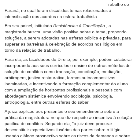
Trabalho do
Paraná, no qual foram discutidos temas relacionados à
intensificação dos acordos na esfera trabalhista.
Em seu painel, intitulado
Resistências à Conciliação
, a
magistrada buscou uma visão positiva sobre o tema, propondo
soluções, a serem adotadas nas esferas pública e privadas, para
superar as barreiras à celebração de acordos nos litígios em
torno da relação de trabalho.
Para ela, as faculdades de Direito, por exemplo, podem colaborar
incorporando aos seus currículos o ensino de outros métodos de
solução de conflitos como transação, conciliação, mediação,
arbitragem, justiça restaurativa, formas autocompositivas
inominadas, e incentivando a formação complementar do aluno
com a ampliação de horizontes profissionais e pessoais com
abordagem sistêmica envolvendo sociologia, psicologia,
antropologia, entre outras esferas do saber.
A juíza explicou aos presentes o seu entendimento sobre a
prática da magistratura no que diz respeito ao incentivo à solução
pacífica de conflitos. Segundo ela, "o juiz deve procurar
desconstituir expectativas ilusórias das partes sobre o litígio
usando diálogo prospectivo sobre os riscos da demanda e sobre