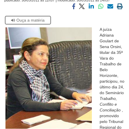
publicado:
30/05/2012 às 11h37
modificado:
30/05/2012 às 14h37
Ouvidoria
Compartilhar
Compartilhar
Compartilhar
Compartilhar
Compartilh
Impri
via
via
via
via
via
a
Se
Ouça a matéria
facebook
twitter
linkedin
whatsapp
email
pági
Contato
estiver
atual
A juíza
usando
Adriana
leitor
Goulart de
de
Sena Orsini,
tela,
titular da 35ª
ignore
Vara do
este
Trabalho de
botão.
Belo
Ele
Horizonte,
é
participou, no
um
último dia 24,
recurso
do Seminário
de
Trabalho,
acessibilidade
Conflito e
para
Conciliação
,
pessoas
promovido
com
pelo Tribunal
baixa
Regional do
visão.