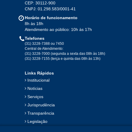
2020
CEP: 30112-900
CNPJ: 01.298.583/0001-41
Jan
Fev
Mar
Abr
Mai
Jun
Jul
Horário de funcionamento
Ago
Set
Out
Nov
Dez
8h às 18h
Atendimento ao público: 10h às 17h
Telefones
2019
(31) 3228-7388 ou 7450
Central de Atendimento:
(31) 3228-7000 (segunda a sexta das 08h às 18h)
Jan
Fev
Mar
Abr
Mai
Jun
Jul
(31) 3228-7155 (terça e quinta das 08h às 13h)
Ago
Set
Out
Nov
Dez
Links Rápidos
Institucional
2018
Notícias
Serviços
Jan
Fev
Mar
Abr
Mai
Jun
Jul
Jurisprudência
Ago
Set
Out
Nov
Dez
Transparência
Legislação
2017
Ouvidoria