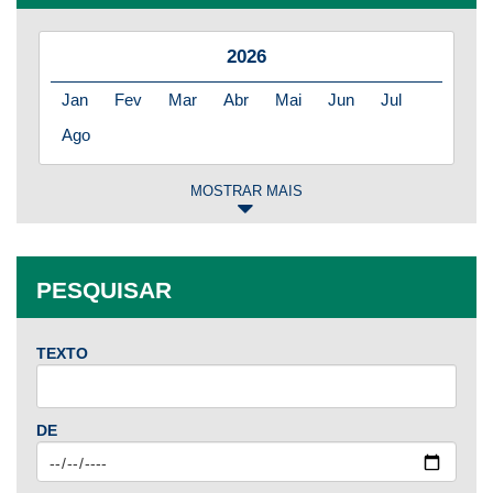
2026
Jan
Fev
Mar
Abr
Mai
Jun
Jul
Ago
MOSTRAR MAIS
2025
Jan
Fev
Mar
Abr
Mai
Jun
Jul
PESQUISAR
Ago
Set
Out
Nov
Dez
TEXTO
2024
Jan
Fev
Mar
Abr
Mai
Jun
Jul
DE
Ago
Set
Out
Nov
Dez