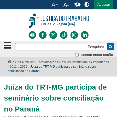
Ac
English
Español
Português
Acessar
Ir para o conteúdo
Ir para o menu
Ir para a busca
Ir para o rodapé
Botão
Pe
de
Bus
navegação
apenas nesta seção
Institucional
-
Você
Início
Notícias
Comunicação
Notícias institucionais
Importadas
clique
está
- 2011 a 2012
Juíza do TRT-MG participa de seminário sobre
Notícias
para
aqui:
conciliação no Paraná
abrir
Serviços
ou
fechar
Juíza do TRT-MG participa de
o
Jurisprudência
menu
seminário sobre conciliação
Transparência
no Paraná
Legislação
|