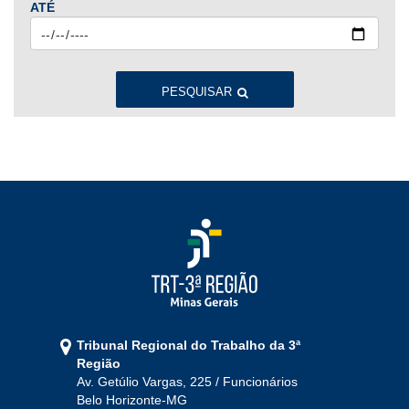
ATÉ
2023
Jan
Fev
Mar
Abr
Mai
Jun
Jul
Ago
Set
Out
Nov
Dez
PESQUISAR
2022
Jan
Fev
Mar
Abr
Mai
Jun
Jul
Ago
Set
Out
Nov
Dez
2021
Jan
Fev
Mar
Abr
Mai
Jun
Jul
Tribunal Regional do Trabalho da 3ª
Ago
Set
Out
Nov
Dez
Região
Av. Getúlio Vargas, 225 / Funcionários
Belo Horizonte-MG