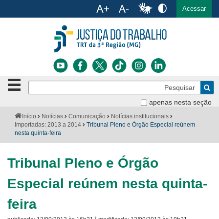
Ac
English
Español
Português
Acessar
Ir para o conteúdo
Ir para o menu
Ir para a busca
Ir para o rodapé
Botão
Pe
de
Bus
navegação
apenas nesta seção
Institucional
-
Você
Início
Notícias
Comunicação
Notícias institucionais
clique
está
Importadas: 2013 a 2014
Tribunal Pleno e Órgão Especial reúnem
Notícias
para
aqui:
nesta quinta-feira
abrir
Serviços
ou
fechar
Tribunal Pleno e Órgão
o
Jurisprudência
menu
Especial reúnem nesta quinta-
Transparência
feira
Legislação
|