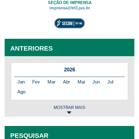
SEÇÃO DE IMPRENSA
imprensa@trt3.jus.br
ANTERIORES
2026
Jan
Fev
Mar
Abr
Mai
Jun
Jul
Ago
MOSTRAR MAIS
2025
Jan
Fev
Mar
Abr
Mai
Jun
Jul
PESQUISAR
Ago
Set
Out
Nov
Dez