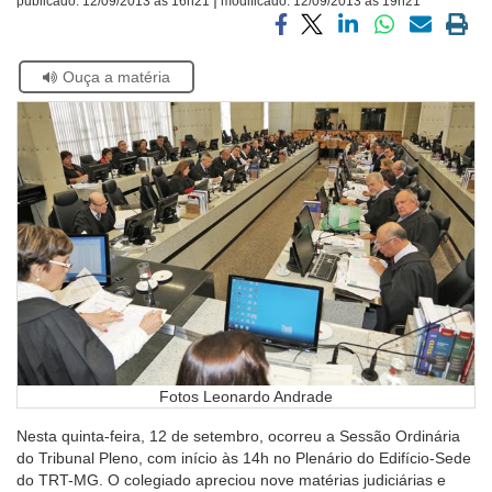
publicado:
12/09/2013 às 16h21
modificado:
12/09/2013 às 19h21
Ouvidoria
Compartilhar
Compartilhar
Compartilhar
Compartilhar
Compartilh
Impri
via
via
via
via
via
a
Se
Ouça a matéria
facebook
twitter
linkedin
whatsapp
email
pági
Contato
estiver
atual
usando
leitor
de
tela,
ignore
este
botão.
Ele
é
um
recurso
de
acessibilidade
Fotos Leonardo Andrade
para
pessoas
Nesta quinta-feira, 12 de setembro, ocorreu a Sessão Ordinária
com
do Tribunal Pleno, com início às 14h no Plenário do Edifício-Sede
baixa
do TRT-MG. O colegiado apreciou nove matérias judiciárias e
visão.