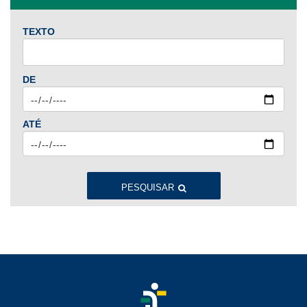
TEXTO
2024
Jan
Fev
Mar
Abr
Mai
Jun
Jul
DE
Ago
Set
Out
Nov
Dez
ATÉ
2023
Jan
Fev
Mar
Abr
Mai
Jun
Jul
Ago
Set
Out
Nov
Dez
PESQUISAR
2022
Jan
Fev
Mar
Abr
Mai
Jun
Jul
Ago
Set
Out
Nov
Dez