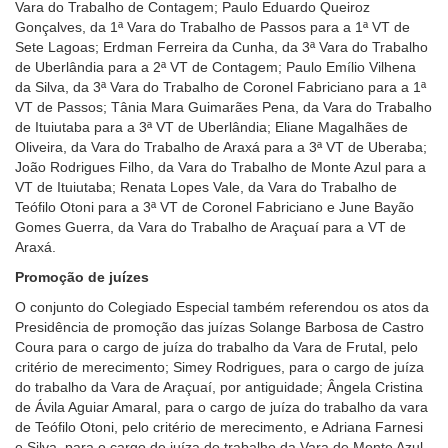
Vara do Trabalho de Contagem; Paulo Eduardo Queiroz
Gonçalves, da 1ª Vara do Trabalho de Passos para a 1ª VT de
Sete Lagoas; Erdman Ferreira da Cunha, da 3ª Vara do Trabalho
de Uberlândia para a 2ª VT de Contagem; Paulo Emílio Vilhena
da Silva, da 3ª Vara do Trabalho de Coronel Fabriciano para a 1ª
VT de Passos; Tânia Mara Guimarães Pena, da Vara do Trabalho
de Ituiutaba para a 3ª VT de Uberlândia; Eliane Magalhães de
Oliveira, da Vara do Trabalho de Araxá para a 3ª VT de Uberaba;
João Rodrigues Filho, da Vara do Trabalho de Monte Azul para a
VT de Ituiutaba; Renata Lopes Vale, da Vara do Trabalho de
Teófilo Otoni para a 3ª VT de Coronel Fabriciano e June Bayão
Gomes Guerra, da Vara do Trabalho de Araçuaí para a VT de
Araxá.
Promoção de juízes
O conjunto do Colegiado Especial também referendou os atos da
Presidência de promoção das juízas Solange Barbosa de Castro
Coura para o cargo de juíza do trabalho da Vara de Frutal, pelo
critério de merecimento; Simey Rodrigues, para o cargo de juíza
do trabalho da Vara de Araçuaí, por antiguidade; Ângela Cristina
de Ávila Aguiar Amaral, para o cargo de juíza do trabalho da vara
de Teófilo Otoni, pelo critério de merecimento, e Adriana Farnesi
e Silva, para o cargo de juíza do trabalho da Vara de Monte Azul,