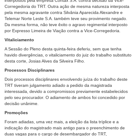
interpostos pela empresa Contax S.A. contra decisão da Vice-
Corregedoria do TRT. Outra ação de mesma natureza interposta
pela mesma agravante contra Silvânia Aparecida Alexandre e
Telemar Norte Leste S.A. também teve seu provimento negado.
Da mesma forma, não teve êxito o agravo regimental interposto
por Expresso Limeira de Viação contra a Vice-Corregedoria.
Vitaliciamento
A Sessão do Pleno desta quinta-feira deferiu, sem que tenha
havido divergências, o vitaliciamento do juiz do trabalho substituto
desta corte, Josias Alves da Silveira Filho.
Processos Disciplinares
Dois processos disciplinares envolvendo juíza do trabalho deste
TRT tiveram julgamento adiado a pedido da magistrada
interessada, devido a compromissos previamente estabelecidos
pelo seu procurador. O adiamento de ambos foi concedido por
decisão unânime.
Promoções
Foram adiadas, uma vez mais, a eleição da lista tríplice e a
indicação do magistrado mais antigo para o preenchimento de
duas vagas para o cargo de desembargador do TRT,