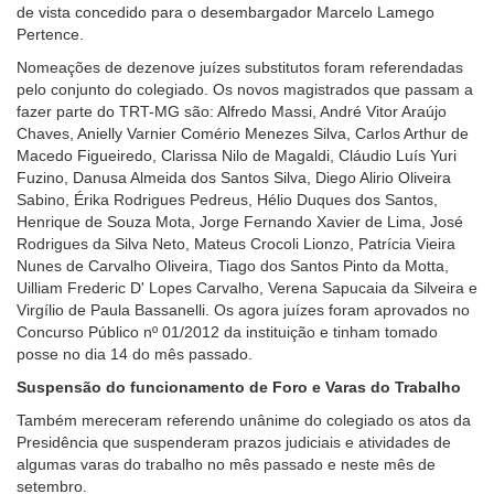
de vista concedido para o desembargador Marcelo Lamego
Pertence.
Nomeações de dezenove juízes substitutos foram referendadas
pelo conjunto do colegiado. Os novos magistrados que passam a
fazer parte do TRT-MG são: Alfredo Massi, André Vitor Araújo
Chaves, Anielly Varnier Comério Menezes Silva, Carlos Arthur de
Macedo Figueiredo, Clarissa Nilo de Magaldi, Cláudio Luís Yuri
Fuzino, Danusa Almeida dos Santos Silva, Diego Alirio Oliveira
Sabino, Érika Rodrigues Pedreus, Hélio Duques dos Santos,
Henrique de Souza Mota, Jorge Fernando Xavier de Lima, José
Rodrigues da Silva Neto, Mateus Crocoli Lionzo, Patrícia Vieira
Nunes de Carvalho Oliveira, Tiago dos Santos Pinto da Motta,
Uilliam Frederic D' Lopes Carvalho, Verena Sapucaia da Silveira e
Virgílio de Paula Bassanelli. Os agora juízes foram aprovados no
Concurso Público nº 01/2012 da instituição e tinham tomado
posse no dia 14 do mês passado.
Suspensão do funcionamento de Foro e Varas do Trabalho
Também mereceram referendo unânime do colegiado os atos da
Presidência que suspenderam prazos judiciais e atividades de
algumas varas do trabalho no mês passado e neste mês de
setembro.