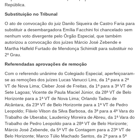
República.
Substituição no Tribunal
O ato de convocação do juiz Danilo Siqueira de Castro Faria para
substituir a desembargadora Emília Facchini foi chancelado sem
nenhum voto divergente pelo Órgão Especial, que também
autorizou a convocação dos juízes Márcio José Zebende e
Martha Halfeld Furtado de Mendonça Schimidt para substituir no
2º Grau.
Referendadas aprovações de remoção
Com o referendo unânime do Colegiado Especial, aperfeiçoaram-
se as remoções dos juízes Lucas Vanucci Lins, da 1ª para a 2ª
VT de Nova Lima; Cleber José de Freitas, da 1ª para a 3ª VT de
Sete Lagoas; Vicente de Paula Maciel Júnior, da 28ª VT de Belo
Horizonte para a 1ª VT de Nova Lima; Orlando Tadeu de
Alcântara, da 23ª VT de Belo Horizonte para a 1ª VT de Pedro
Leopoldo; Flávio Vilson da Silva Barbosa, da 3ª para a 4ª Vara do
Trabalho de Uberaba; Laudenicy Moreira de Abreu, da 1ª Vara do
Trabalho de Pedro Leopoldo para a 28ª VT de Belo Horizonte;
Márcio José Zebende, da 5ª VT de Contagem para a 23ª VT de
Belo Horizonte; Marco Túlio Machado Santos, da 2ª para a 5ª