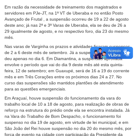
Em razão da necessidade de treinamento dos magistrados e
servidores em PJe-JT, na 1ª VT de Uberaba e no então Posto
Avançado de Frutal , a suspensão ocorreu de 19 a 22 de agosto
deste ano; já nas 2ª e 3ª Varas de Uberaba, ela se deu de 26 a
29 igualmente de agosto, e no respectivo foro, dia 23 do mesmo
mês.
Nas varas de Varginha os prazos e atividades ficaram suspensos
de 2 a 6 deste mês de setembro. Já a suspensão no foro local se
deu apenas no dia 6. Em Diamantina, a suspensão aprovada
envolve o período que vai do dia 9 deste mês até esta quinta-
feira, 12 de setembro; em Guaxupé, será de 16 a 19 do corrente
mês e em Três Corações entre os próximos dias 24 a 27. No
curso das suspensões são mantidos plantões de atendimento
para as questões emergenciais.
Em Araçuaí, houve suspensão do funcionamento da vara do
trabalho local de 10 a 18 de agosto, para realização de obras de
reforço na estrutura do prédio onde ela se encontra instalada. Já
na Vara do Trabalho de Bom Despacho, o funcionamento foi
suspenso no dia 19 de agosto, em virtude de lei municipal, e em
São João del Rei houve suspensão no dia 20 do mesmo mês, por
força de evento na cidade com participação da Presidente da