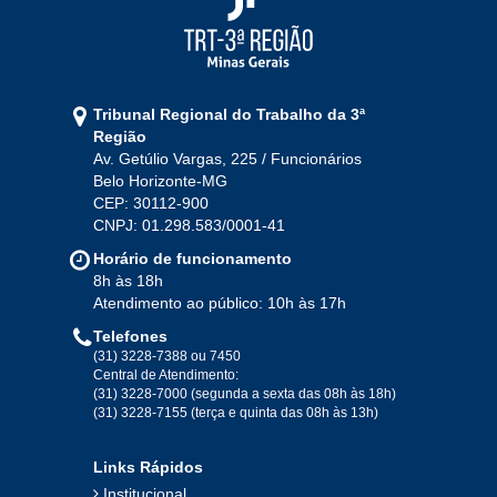
2021
Jan
Fev
Mar
Abr
Mai
Jun
Jul
Tribunal Regional do Trabalho da 3ª
Ago
Set
Out
Nov
Dez
Região
Av. Getúlio Vargas, 225 / Funcionários
Belo Horizonte-MG
2020
CEP: 30112-900
CNPJ: 01.298.583/0001-41
Jan
Fev
Mar
Abr
Mai
Jun
Jul
Horário de funcionamento
Ago
Set
Out
Nov
Dez
8h às 18h
Atendimento ao público: 10h às 17h
Telefones
2019
(31) 3228-7388 ou 7450
Central de Atendimento:
(31) 3228-7000 (segunda a sexta das 08h às 18h)
Jan
Fev
Mar
Abr
Mai
Jun
Jul
(31) 3228-7155 (terça e quinta das 08h às 13h)
Ago
Set
Out
Nov
Dez
Links Rápidos
Institucional