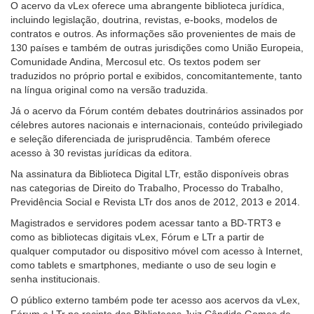
O acervo da vLex oferece uma abrangente biblioteca jurídica,
incluindo legislação, doutrina, revistas, e-books, modelos de
contratos e outros. As informações são provenientes de mais de
130 países e também de outras jurisdições como União Europeia,
Comunidade Andina, Mercosul etc. Os textos podem ser
traduzidos no próprio portal e exibidos, concomitantemente, tanto
na língua original como na versão traduzida.
Já o acervo da Fórum contém debates doutrinários assinados por
célebres autores nacionais e internacionais, conteúdo privilegiado
e seleção diferenciada de jurisprudência. Também oferece
acesso à 30 revistas jurídicas da editora.
Na assinatura da Biblioteca Digital LTr, estão disponíveis obras
nas categorias de Direito do Trabalho, Processo do Trabalho,
Previdência Social e Revista LTr dos anos de 2012, 2013 e 2014.
Magistrados e servidores podem acessar tanto a BD-TRT3 e
como as bibliotecas digitais vLex, Fórum e LTr a partir de
qualquer computador ou dispositivo móvel com acesso à Internet,
como tablets e smartphones, mediante o uso de seu login e
senha institucionais.
O público externo também pode ter acesso aos acervos da vLex,
Fórum e LTr no recinto das Bibliotecas Juiz Cândido Gomes de