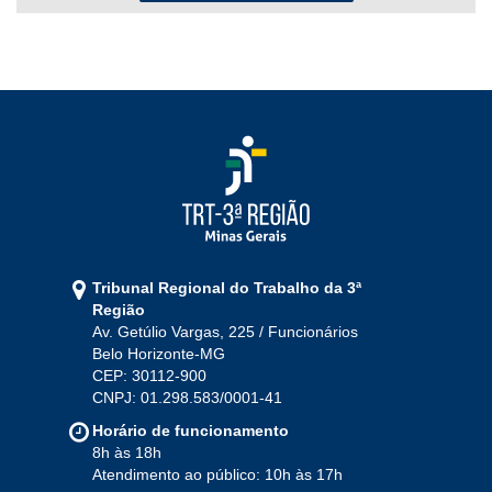
2022
Jan
Fev
Mar
Abr
Mai
Jun
Jul
Ago
Set
Out
Nov
Dez
2021
Jan
Fev
Mar
Abr
Mai
Jun
Jul
Tribunal Regional do Trabalho da 3ª
Ago
Set
Out
Nov
Dez
Região
Av. Getúlio Vargas, 225 / Funcionários
Belo Horizonte-MG
2020
CEP: 30112-900
CNPJ: 01.298.583/0001-41
Jan
Fev
Mar
Abr
Mai
Jun
Jul
Horário de funcionamento
Ago
Set
Out
Nov
Dez
8h às 18h
Atendimento ao público: 10h às 17h