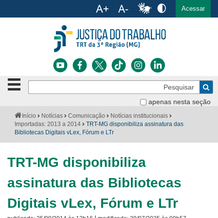
Ac
English
Español
Português
Acessar
Ir para o conteúdo
Ir para o menu
Ir para a busca
Ir para o rodapé
Botão
Pe
de
Bus
navegação
apenas nesta seção
Institucional
-
Você
Início
Notícias
Comunicação
Notícias institucionais
clique
está
Importadas: 2013 a 2014
TRT-MG disponibiliza assinatura das
Notícias
para
aqui:
Bibliotecas Digitais vLex, Fórum e LTr
abrir
Serviços
ou
fechar
TRT-MG disponibiliza
o
Jurisprudência
menu
assinatura das Bibliotecas
Transparência
Digitais vLex, Fórum e LTr
Legislação
|