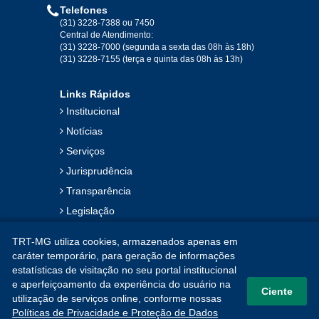
Telefones
2019
(31) 3228-7388 ou 7450
Central de Atendimento:
(31) 3228-7000 (segunda a sexta das 08h às 18h)
Jan
Fev
Mar
Abr
Mai
Jun
Jul
(31) 3228-7155 (terça e quinta das 08h às 13h)
Ago
Set
Out
Nov
Dez
Links Rápidos
Institucional
2018
Notícias
Serviços
Jan
Fev
Mar
Abr
Mai
Jun
Jul
Jurisprudência
Ago
Set
Out
Nov
Dez
Transparência
Legislação
2017
Ouvidoria
TRT-MG utiliza cookies, armazenados apenas em
Contato
Jan
Fev
Mar
Abr
Mai
Jun
Jul
caráter temporário, para geração de informações
estatísticas de visitação no seu portal institucional
Mapa do Site
Ago
Set
Out
Nov
Dez
e aperfeiçoamento da experiência do usuário na
Ciente
utilização de serviços online, conforme nossas
Políticas de Privacidade e Proteção de Dados