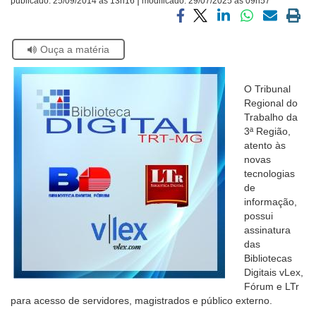
publicado:
25/09/2014 às 13h16
modificado:
29/07/2025 às 09h57
Ouvidoria
Compartilhar
Compartilhar
Compartilhar
Compartilhar
Compartilh
Impri
via
via
via
via
via
a
Se
Ouça a matéria
facebook
twitter
linkedin
whatsapp
email
pági
Contato
estiver
atual
usando
leitor
O Tribunal
de
Regional do
tela,
Trabalho da
ignore
3ª Região,
este
atento às
botão.
novas
Ele
tecnologias
é
de
um
informação,
recurso
possui
de
assinatura
acessibilidade
das
para
Bibliotecas
pessoas
Digitais vLex,
com
Fórum e LTr
baixa
para acesso de servidores, magistrados e público externo.
visão.