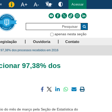
de
Acessar
Pesquisar
Buscar
apenas nesta seção
egislação
Ouvidoria
Contato
97,38% dos processos recebidos em 2016
ionar 97,38% dos
Compartilhar
Compartilhar
Compartilhar
Compartilhar
Compartilhar
Imprimir
via
via
via
via
via
a
facebook
twitter
linkedin
whatsapp
email
página
atual
ício do mês de março pela Seção de Estatística do