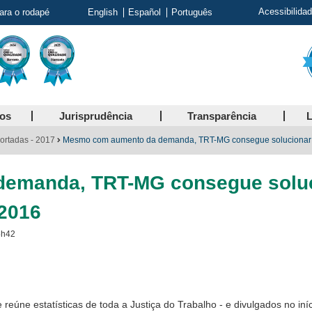
Acessibilida
para o rodapé
English
Español
Português
ços
Jurisprudência
Transparência
L
ortadas - 2017
Mesmo com aumento da demanda, TRT-MG consegue solucionar 
emanda, TRT-MG consegue soluc
2016
5h42
reúne estatísticas de toda a Justiça do Trabalho - e divulgados no in