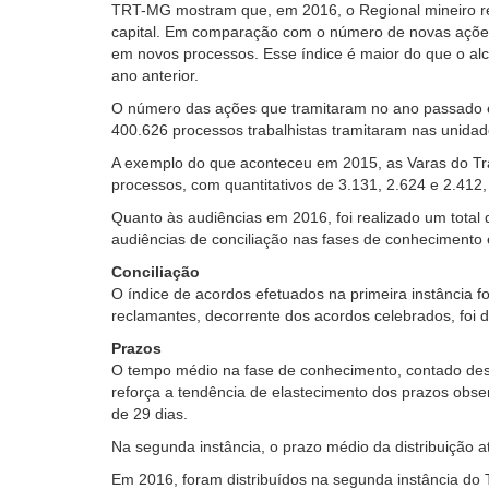
TRT-MG mostram que, em 2016, o Regional mineiro rec
leitor
capital. Em comparação com o número de novas ações,
de
em novos processos. Esse índice é maior do que o a
tela,
ano anterior.
ignore
este
O número das ações que tramitaram no ano passado é
botão.
400.626 processos trabalhistas tramitaram nas unidad
Ele
A exemplo do que aconteceu em 2015, as Varas do T
é
processos, com quantitativos de 3.131, 2.624 e 2.41
um
recurso
Quanto às audiências em 2016, foi realizado um total 
de
audiências de conciliação nas fases de conhecimento
acessibilidade
Conciliação
para
O índice de acordos efetuados na primeira instância f
pessoas
reclamantes, decorrente dos acordos celebrados, foi d
com
baixa
Prazos
visão.
O tempo médio na fase de conhecimento, contado desd
reforça a tendência de elastecimento dos prazos obse
de 29 dias.
Na segunda instância, o prazo médio da distribuição at
Em 2016, foram distribuídos na segunda instância do 