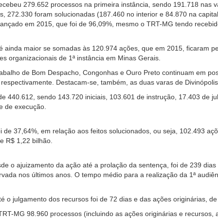
ebeu 279.652 processos na primeira instância, sendo 191.718 nas var
 272.330 foram solucionadas (187.460 no interior e 84.870 na capita
lcançado em 2015, que foi de 96,09%, mesmo o TRT-MG tendo recebid
 ainda maior se somadas às 120.974 ações, que em 2015, ficaram pe
es organizacionais de 1ª instância em Minas Gerais.
rabalho de Bom Despacho, Congonhas e Ouro Preto continuam em pos
2, respectivamente. Destacam-se, também, as duas varas de Divinópol
de 440.612, sendo 143.720 iniciais, 103.601 de instrução, 17.403 de j
 e de execução.
oi de 37,64%, em relação aos feitos solucionados, ou seja, 102.493 açõ
e R$ 1,22 bilhão.
e o ajuizamento da ação até a prolação da sentença, foi de 239 dias
rvada nos últimos anos. O tempo médio para a realização da 1ª audiênc
é o julgamento dos recursos foi de 72 dias e das ações originárias, de
TRT-MG 98.960 processos (incluindo as ações originárias e recursos, a