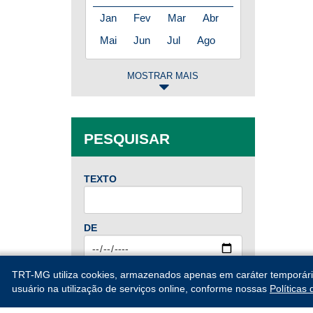
Jan
Fev
Mar
Abr
Mai
Jun
Jul
Ago
MOSTRAR MAIS
2025
Jan
Fev
Mar
Abr
PESQUISAR
Mai
Jun
Jul
Ago
Set
Out
Nov
Dez
TEXTO
2024
DE
Jan
Fev
Mar
Abr
Mai
Jun
Jul
Ago
ATÉ
TRT-MG utiliza cookies, armazenados apenas em caráter temporário, 
Set
Out
Nov
Dez
usuário na utilização de serviços online, conforme nossas
Políticas