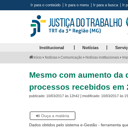
Ir para o conteúdo
Ir para o menu
Ir para a busca
Ir 
Institucional
Notícias
Servi
Você
Início
Notícias
Comunicação
Notícias institucionais
Imp
está
aqui:
Mesmo com aumento da d
processos recebidos em 
|
publicado:
10/03/2017 às 12h42
modificado:
10/03/2017 às 1
Se
Ouça a matéria
estiver
Dados obtidos pelo sistema e-Gestão - ferramenta que 
usando