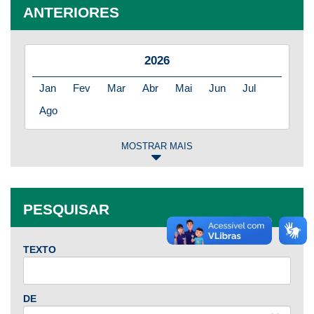
ANTERIORES
2026
Jan
Fev
Mar
Abr
Mai
Jun
Jul
Ago
MOSTRAR MAIS
2025
Jan
Fev
Mar
Abr
Mai
Jun
Jul
PESQUISAR
Ago
Set
Out
Nov
Dez
TEXTO
2024
Jan
Fev
Mar
Abr
Mai
Jun
Jul
DE
Ago
Set
Out
Nov
Dez