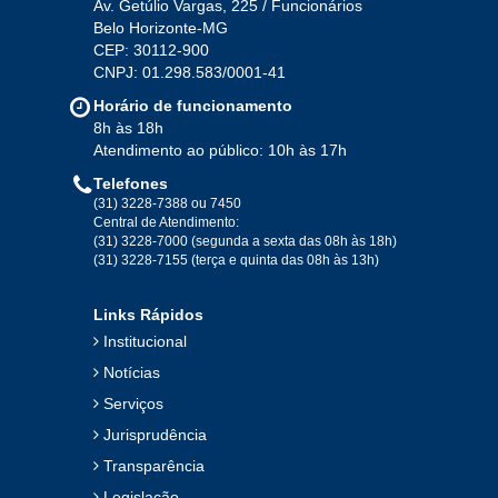
Av. Getúlio Vargas, 225 / Funcionários
Belo Horizonte-MG
2020
CEP: 30112-900
CNPJ: 01.298.583/0001-41
Jan
Fev
Mar
Abr
Mai
Jun
Jul
Horário de funcionamento
Ago
Set
Out
Nov
Dez
8h às 18h
Atendimento ao público: 10h às 17h
Telefones
2019
(31) 3228-7388 ou 7450
Central de Atendimento:
(31) 3228-7000 (segunda a sexta das 08h às 18h)
Jan
Fev
Mar
Abr
Mai
Jun
Jul
(31) 3228-7155 (terça e quinta das 08h às 13h)
Ago
Set
Out
Nov
Dez
Links Rápidos
Institucional
2018
Notícias
Serviços
Jan
Fev
Mar
Abr
Mai
Jun
Jul
Jurisprudência
Ago
Set
Out
Nov
Dez
Transparência
Legislação