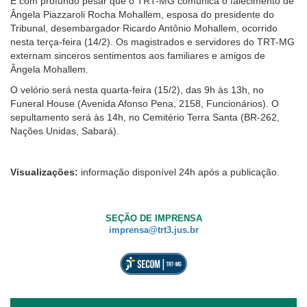
É com profundo pesar que o TRT-MG comunica o falecimento de
usando
Ângela Piazzaroli Rocha Mohallem, esposa do presidente do
leitor
Ouvidoria
Tribunal, desembargador Ricardo Antônio Mohallem, ocorrido
de
nesta terça-feira (14/2). Os magistrados e servidores do TRT-MG
tela,
Contato
externam sinceros sentimentos aos familiares e amigos de
ignore
Ângela Mohallem.
este
botão.
O velório será nesta quarta-feira (15/2), das 9h às 13h, no
Ele
Funeral House (Avenida Afonso Pena, 2158, Funcionários). O
é
sepultamento será às 14h, no Cemitério Terra Santa (BR-262,
um
Nações Unidas, Sabará).
recurso
de
acessibilidade
Visualizações:
informação disponível 24h após a publicação.
para
pessoas
com
SEÇÃO DE IMPRENSA
baixa
imprensa@trt3.jus.br
visão.