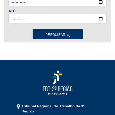
ATÉ
2023
Jan
Fev
Mar
Abr
Mai
Jun
Jul
Ago
Set
Out
Nov
Dez
PESQUISAR
2022
Jan
Fev
Mar
Abr
Mai
Jun
Jul
Ago
Set
Out
Nov
Dez
2021
Jan
Fev
Mar
Abr
Mai
Jun
Jul
Tribunal Regional do Trabalho da 3ª
Ago
Set
Out
Nov
Dez
Região