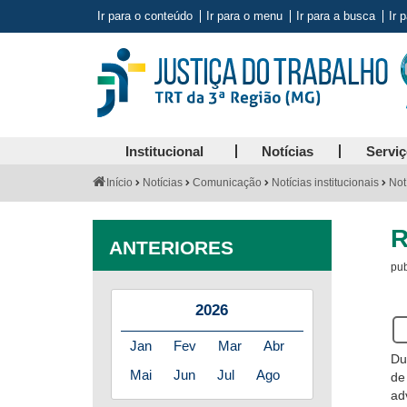
Ir para o conteúdo
Ir para o menu
Ir para a busca
Ir 
Institucional
Notícias
Servi
Você
Início
Notícias
Comunicação
Notícias institucionais
Not
está
aqui:
R
ANTERIORES
pub
2026
Se
es
Jan
Fev
Mar
Abr
Du
us
Mai
Jun
Jul
Ago
de
lei
ad
de