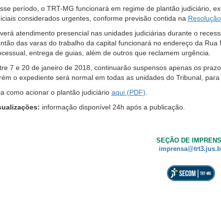
a,
sse período, o TRT-MG funcionará em regime de plantão judiciário, e
nore
diciais considerados urgentes, conforme previsão contida na
Resolução
te
verá atendimento presencial nas unidades judiciárias durante o recess
tão.
antão das varas do trabalho da capital funcionará no endereço da Rua
e
ocessual, entrega de guias, além de outros que reclamem urgência.
m
tre 7 e 20 de janeiro de 2018, continuarão suspensos apenas os prazo
curso
rém o expediente será normal em todas as unidades do Tribunal, para 
ja como acionar o plantão judiciário
aqui
.
essibilidade
ra
sualizações:
informação disponível 24h após a publicação.
ssoas
om
ixa
SEÇÃO DE IMPREN
são.
imprensa@trt3.jus.b