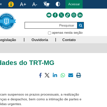
de
Acessar
Pesquisar
Buscar
apenas nesta seção
egislação
Ouvidoria
Contato
idades do TRT-MG
Compartilhar
Compartilhar
Compartilhar
Compartilhar
Compartilhar
Imprimir
via
via
via
via
via
a
facebook
twitter
linkedin
whatsapp
email
página
atual
icam suspensos os prazos processuais, a realização
enças e despachos, bem como a intimação de partes e
idas urgentes.