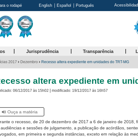
Acessibilida
para o rodapé
English
Español
Português
ços
Jurisprudência
Transparência
L
ícias 2017
Dezembro
Recesso altera expediente em unidades do TRT-MG
ecesso altera expediente em un
|
licado:
06/12/2017 às 15h02
modificado:
19/12/2017 às 16h57
Ouça a matéria
tiver
rante o recesso, de 20 de dezembro de 2017 a 6 de janeiro de 2018, f
ando
 audiências e sessões de julgamento, a publicação de acórdãos, sent
tor
vogados, em primeira e segunda instâncias, exceto em relação às med