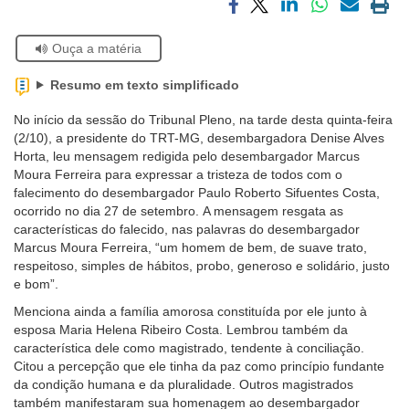
Compartilhar
Compartilhar
Compartilhar
Compartilhar
Compartilh
Impri
Ouvidoria
via
via
via
via
via
a
Se
Ouça a matéria
facebook
twitter
linkedin
whatsapp
email
pági
estiver
atual
Contato
usando
Resumo em texto simplificado
leitor
de
No início da sessão do Tribunal Pleno, na tarde desta quinta-feira
tela,
(2/10), a presidente do TRT-MG, desembargadora Denise Alves
ignore
Horta, leu mensagem redigida pelo desembargador Marcus
este
Moura Ferreira para expressar a tristeza de todos com o
botão.
falecimento do desembargador Paulo Roberto Sifuentes Costa,
Ele
ocorrido no dia 27 de setembro. A mensagem resgata as
é
características do falecido, nas palavras do desembargador
um
Marcus Moura Ferreira, “um homem de bem, de suave trato,
recurso
respeitoso, simples de hábitos, probo, generoso e solidário, justo
de
e bom”.
acessibilidade
Menciona ainda a família amorosa constituída por ele junto à
para
esposa Maria Helena Ribeiro Costa. Lembrou também da
pessoas
característica dele como magistrado, tendente à conciliação.
com
Citou a percepção que ele tinha da paz como princípio fundante
baixa
da condição humana e da pluralidade. Outros magistrados
visão.
também manifestaram sua homenagem ao desembargador