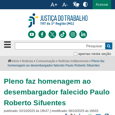
Ac
English
Español
Português
Acessar
Ir para o conteúdo
Ir para o menu
Ir para a busca
Ir para o rodapé
Botão
Pe
de
Bus
navegação
apenas nesta seção
Institucional
-
Você
Início
Notícias
Comunicação
Notícias institucionais
Pleno faz
clique
está
homenagem ao desembargador falecido Paulo Roberto Sifuentes
Notícias
para
aqui:
abrir
Serviços
ou
Pleno faz homenagem ao
fechar
o
Jurisprudência
desembargador falecido Paulo
menu
Transparência
Roberto Sifuentes
|
publicado:
02/10/2025 às 19h37
modificado:
06/10/2025 às 16h03
Legislação