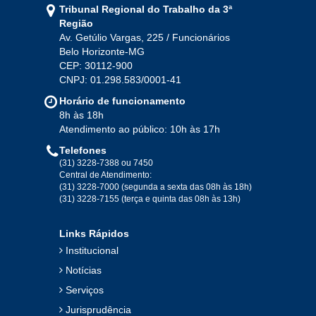
Tribunal Regional do Trabalho da 3ª
Ago
Set
Out
Nov
Dez
Região
Av. Getúlio Vargas, 225 / Funcionários
Belo Horizonte-MG
2020
CEP: 30112-900
CNPJ: 01.298.583/0001-41
Jan
Fev
Mar
Abr
Mai
Jun
Jul
Horário de funcionamento
Ago
Set
Out
Nov
Dez
8h às 18h
Atendimento ao público: 10h às 17h
Telefones
2019
(31) 3228-7388 ou 7450
Central de Atendimento:
(31) 3228-7000 (segunda a sexta das 08h às 18h)
Jan
Fev
Mar
Abr
Mai
Jun
Jul
(31) 3228-7155 (terça e quinta das 08h às 13h)
Ago
Set
Out
Nov
Dez
Links Rápidos
Institucional
2018
Notícias
Serviços
Jan
Fev
Mar
Abr
Mai
Jun
Jul
Jurisprudência
Ago
Set
Out
Nov
Dez