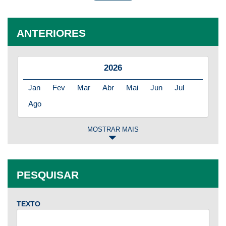
ANTERIORES
2026
Jan
Fev
Mar
Abr
Mai
Jun
Jul
Ago
MOSTRAR MAIS
2025
Jan
Fev
Mar
Abr
Mai
Jun
Jul
PESQUISAR
Ago
Set
Out
Nov
Dez
TEXTO
2024