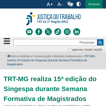
Ac
English
Español
Português
Acessar
Ir para o conteúdo
Ir para o menu
Ir para a busca
Ir para o rodapé
Botão
Pe
de
Bus
navegação
apenas nesta seção
Institucional
-
Você
Início
Notícias
Comunicação
Notícias institucionais
TRT-MG
clique
está
realiza 15ª edição do Singespa durante Semana Formativa de
Notícias
para
aqui:
Magistrados
abrir
Serviços
ou
fechar
TRT-MG realiza 15ª edição do
o
Jurisprudência
menu
Singespa durante Semana
Transparência
Formativa de Magistrados
Legislação
|