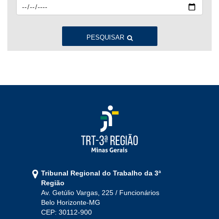
2023
Jan
Fev
Mar
Abr
Mai
Jun
Jul
Ago
Set
Out
Nov
Dez
PESQUISAR
2022
Jan
Fev
Mar
Abr
Mai
Jun
Jul
Ago
Set
Out
Nov
Dez
2021
Jan
Fev
Mar
Abr
Mai
Jun
Jul
Tribunal Regional do Trabalho da 3ª
Ago
Set
Out
Nov
Dez
Região
Av. Getúlio Vargas, 225 / Funcionários
Belo Horizonte-MG
2020
CEP: 30112-900