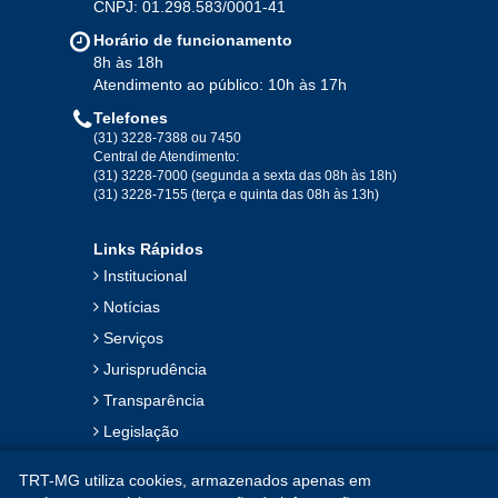
CNPJ: 01.298.583/0001-41
Jan
Fev
Mar
Abr
Mai
Jun
Jul
Horário de funcionamento
Ago
Set
Out
Nov
Dez
8h às 18h
Atendimento ao público: 10h às 17h
Telefones
2019
(31) 3228-7388 ou 7450
Central de Atendimento:
(31) 3228-7000 (segunda a sexta das 08h às 18h)
Jan
Fev
Mar
Abr
Mai
Jun
Jul
(31) 3228-7155 (terça e quinta das 08h às 13h)
Ago
Set
Out
Nov
Dez
Links Rápidos
Institucional
2018
Notícias
Serviços
Jan
Fev
Mar
Abr
Mai
Jun
Jul
Jurisprudência
Ago
Set
Out
Nov
Dez
Transparência
Legislação
2017
Ouvidoria
TRT-MG utiliza cookies, armazenados apenas em
Contato