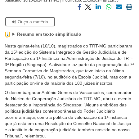
publicado:
10/10/2024 às 17h41
modificado:
11/10/2024 às 12h55
Ouvidoria
Compartilhar
Compartilhar
Compartilhar
Compartilhar
Compartilh
Impri
via
via
via
via
via
a
Se
Ouça a matéria
facebook
twitter
linkedin
whatsapp
email
pági
Contato
estiver
atual
usando
Resumo em texto simplificado
leitor
de
Nesta quinta-feira (10/10), magistrados do TRT-MG participaram
tela,
da 15ª edição do Sistema Integrado de Gestão Judiciária e de
ignore
Participação da 1ª Instância na Administração de Justiça do TRT-
este
3ª Região (Singespa). A atividade faz parte da programação da 7ª
botão.
Semana Formativa de Magistrados, que teve início na última
Ele
segunda-feira (7/10), no auditório da Escola Judicial, mas com a
é
participação on-line da maioria dos 180 juízes inscritos.
um
O desembargador Antônio Gomes de Vasconcelos, coordenador
recurso
do Núcleo de Cooperação Judiciária do TRT-MG, abriu o evento
de
destacando a importância do Singespa: “Alguns embriões das
acessibilidade
políticas judiciárias contemporâneas do Poder Judiciário
para
ocorreram aqui, como a política de valorização da 1ª instância
pessoas
que já está em uma Resolução do Conselho Nacional de Justiça
com
e o instituto da cooperação judiciária também nascido no nosso
baixa
Tribunal”, relembrou.
visão.