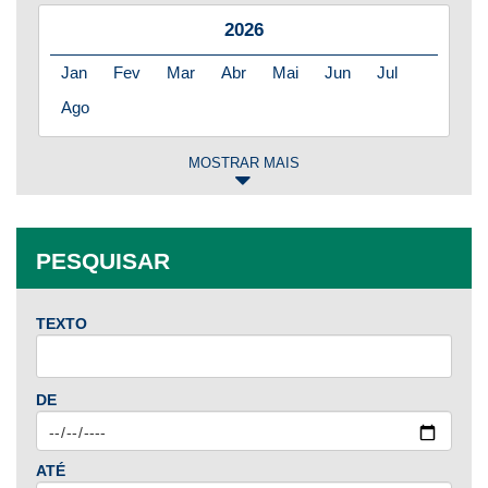
2026
Jan
Fev
Mar
Abr
Mai
Jun
Jul
Ago
MOSTRAR MAIS
2025
Jan
Fev
Mar
Abr
Mai
Jun
Jul
PESQUISAR
Ago
Set
Out
Nov
Dez
TEXTO
2024
Jan
Fev
Mar
Abr
Mai
Jun
Jul
DE
Ago
Set
Out
Nov
Dez
ATÉ