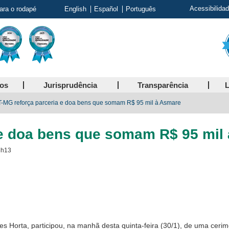
Acessibilida
para o rodapé
English
Español
Português
ços
Jurisprudência
Transparência
L
-MG reforça parceria e doa bens que somam R$ 95 mil à Asmare
 e doa bens que somam R$ 95 mil
8h13
s Horta, participou, na manhã desta quinta-feira (30/1), de uma ce