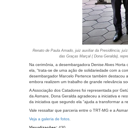
Renato de Paula Amado, juiz auxiliar da Presidência; ju
das Graças Marçal ( Dona Geralda), repr
Na cerimônia, a desembargadora Denise Alves Horta d
ela, “trata-se de uma ação de solidariedade com a c
desembargador Marcelo Pertence também destacou a imp
embora realizem um trabalho de grande relevância so
A Associação dos Catadores foi representada por Get
da Asmare, Dona Geralda agradeceu a iniciativa e res
da iniciativa que segundo ela “ajuda a transformar a r
Vale ressaltar que parceria entre o TRT-MG e a Asmare
Veja a galeria de fotos
.
Visualizações:
430