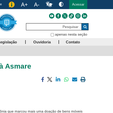
de
Acessar
Pesquisar
Buscar
apenas nesta seção
egislação
Ouvidoria
Contato
 à Asmare
Compartilhar
Compartilhar
Compartilhar
Compartilhar
Compartilhar
Imprimir
via
via
via
via
via
a
facebook
twitter
linkedin
whatsapp
email
página
atual
rimônia que marcou mais uma doação de bens móveis