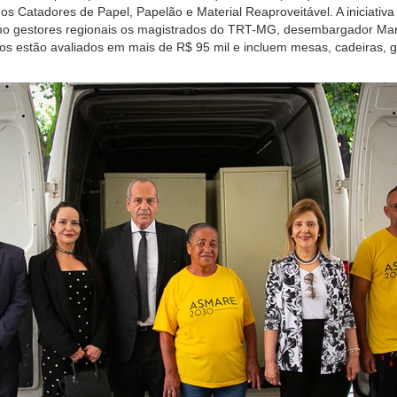
os Catadores de Papel, Papelão e Material Reaproveitável. A iniciati
mo gestores regionais os magistrados do TRT-MG, desembargador Marc
s estão avaliados em mais de R$ 95 mil e incluem mesas, cadeiras, ga