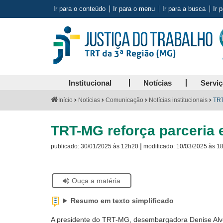
Ir para o conteúdo
Ir para o menu
Ir para a busca
Ir 
Institucional
Notícias
Servi
Você
Início
Notícias
Comunicação
Notícias institucionais
TRT
está
aqui:
TRT-MG reforça parceria
|
publicado:
30/01/2025 às 12h20
modificado:
10/03/2025 às 1
Se
Ouça a matéria
estiver
usando
Resumo em texto simplificado
leitor
de
A presidente do TRT-MG, desembargadora Denise Alve