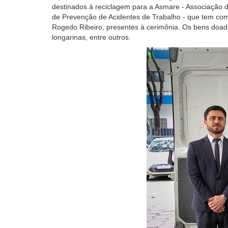
tela,
destinados à reciclagem para a Asmare - Associação d
ignore
de Prevenção de Acidentes de Trabalho - que tem co
este
Rogedo Ribeiro, presentes à cerimônia. Os bens doado
botão.
longarinas, entre outros.
Ele
é
um
recurso
de
acessibilidade
para
pessoas
com
baixa
visão.