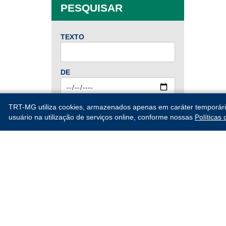
PESQUISAR
Mai
Jun
Jul
Ago
Set
Out
Nov
Dez
TEXTO
2024
DE
Jan
Fev
Mar
Abr
Mai
Jun
Jul
Ago
ATÉ
TRT-MG utiliza cookies, armazenados apenas em caráter temporário, 
Set
Out
Nov
Dez
usuário na utilização de serviços online, conforme nossas
Políticas
2023
PESQUISAR
Jan
Fev
Mar
Abr
Mai
Jun
Jul
Ago
Set
Out
Nov
Dez