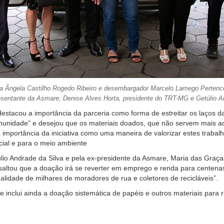
íza Ângela Castilho Rogedo Ribeiro e desembargador Marcelo Lamego Pertenc
esentante da Asmare; Denise Alves Horta, presidente do TRT-MG e Getúlio A
estacou a importância da parceria como forma de estreitar os laços d
omunidade” e desejou que os materiais doados, que não servem mais ao
ortância da iniciativa como uma maneira de valorizar estes trabalha
cial e para o meio ambiente
úlio Andrade da Silva e pela ex-presidente da Asmare, Maria das Gr
saltou que a doação irá se reverter em emprego e renda para centenas
ealidade de milhares de moradores de rua e coletores de recicláveis”.
 inclui ainda a doação sistemática de papéis e outros materiais para 