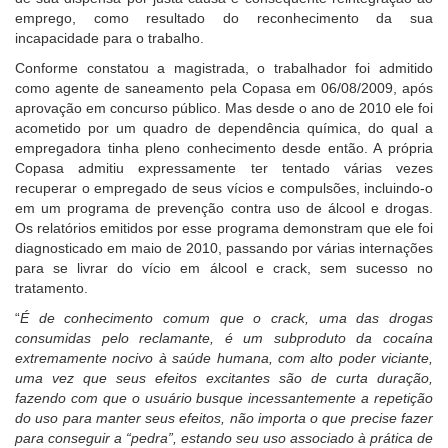
emprego, como resultado do reconhecimento da sua
um
incapacidade para o trabalho.
recurso
de
Conforme constatou a magistrada, o trabalhador foi admitido
acessibilidade
como agente de saneamento pela Copasa em 06/08/2009, após
para
aprovação em concurso público. Mas desde o ano de 2010 ele foi
pessoas
acometido por um quadro de dependência química, do qual a
com
empregadora tinha pleno conhecimento desde então. A própria
baixa
Copasa admitiu expressamente ter tentado várias vezes
visão.
recuperar o empregado de seus vícios e compulsões, incluindo-o
em um programa de prevenção contra uso de álcool e drogas.
Os relatórios emitidos por esse programa demonstram que ele foi
diagnosticado em maio de 2010, passando por várias internações
para se livrar do vício em álcool e crack, sem sucesso no
tratamento.
“
É de conhecimento comum que o crack, uma das drogas
consumidas pelo reclamante, é um subproduto da cocaína
extremamente nocivo à saúde humana, com alto poder viciante,
uma vez que seus efeitos excitantes são de curta duração,
fazendo com que o usuário busque incessantemente a repetição
do uso para manter seus efeitos, não importa o que precise fazer
para conseguir a “pedra”, estando seu uso associado à prática de