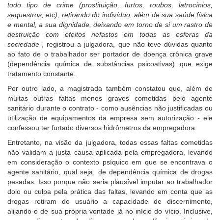
todo tipo de crime (prostituição, furtos, roubos, latrocínios,
sequestros, etc), retirando do indivíduo, além de sua saúde física
e mental, a sua dignidade, deixando em torno de si um rastro de
destruição com efeitos nefastos em todas as esferas da
sociedade
”, registrou a julgadora, que não teve dúvidas quanto
ao fato de o trabalhador ser portador de doença crônica grave
(dependência química de substâncias psicoativas) que exige
tratamento constante.
Por outro lado, a magistrada também constatou que, além de
muitas outras faltas menos graves cometidas pelo agente
sanitário durante o contrato - como ausências não justificadas ou
utilização de equipamentos da empresa sem autorização - ele
confessou ter furtado diversos hidrômetros da empregadora.
Entretanto, na visão da julgadora, todas essas faltas cometidas
não validam a justa causa aplicada pela empregadora, levando
em consideração o contexto psíquico em que se encontrava o
agente sanitário, qual seja, de dependência química de drogas
pesadas. Isso porque não seria plausível imputar ao trabalhador
dolo ou culpa pela prática das faltas, levando em conta que as
drogas retiram do usuário a capacidade de discernimento,
alijando-o de sua própria vontade já no início do vício. Inclusive,