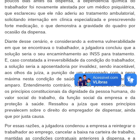
poucos dias antes da dispensa, a dependência química do
trabalhador foi novamente atestada por um médico psiquiátrica,
que esclareceu que ele não aderiu ao tratamento ambulatorial,
solicitando internação em clínica especializada e prescrevendo
forte medicação, o que demonstra a gravidade do quadro por
ocasião da dispensa.
Diante desse cenário, e considerando a extrema vulnerabilidade
em que se encontrava o trabalhador, a julgadora concluiu que a
solução seria o seu encaminhamento ao INSS para tratamento.
E, caso constatada a irreversibilidade da condição do trabalhador,
a solução seria a aposentadoria por invalidez, sendo inaceitável,
aos olhos da juíza, a punição de um empregado com a pena
máxima nesta condição de saúde, quando mais necessita de
amparo. Entendimento contrário, segundo ponderou, afrontaria
os princípios constitucionais da dignidade da pessoa humana, do
valor social do trabalho, da função social da empresa e da
proteção à saúde. Ressaltou a juíza que esses princípios
prevalecem sobre o direito do empregador de dispensar, ainda
que por justa causa.
Por essas razões, a julgadora condenou a empresa a reintegrar o
trabalhador ao emprego, cancelar a baixa na carteira de trabalho,
mantidas as condições contratuais anteriores à dispensa, e a