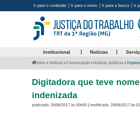
Ir para o conteúdo
Ir para o menu
Ir para a busca
Ir 
Institucional
Notícias
Servi
Você
Início
Notícias
Comunicação
Notícias Jurídicas
Digitad
está
aqui:
Digitadora que teve nome 
indenizada
|
publicado:
28/08/2017 às 00h00
modificado:
28/08/2017 às 0
Visite
a
página
sobre
o
Selo