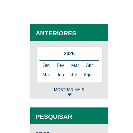
ANTERIORES
2026
Jan
Fev
Mar
Abr
Mai
Jun
Jul
Ago
MOSTRAR MAIS
2025
Jan
Fev
Mar
Abr
PESQUISAR
Mai
Jun
Jul
Ago
Set
Out
Nov
Dez