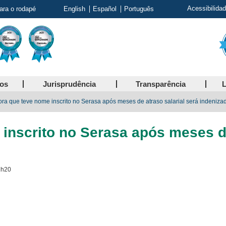
Acessibilida
para o rodapé
English
Español
Português
ços
Jurisprudência
Transparência
L
ora que teve nome inscrito no Serasa após meses de atraso salarial será indeniza
inscrito no Serasa após meses de
1h20