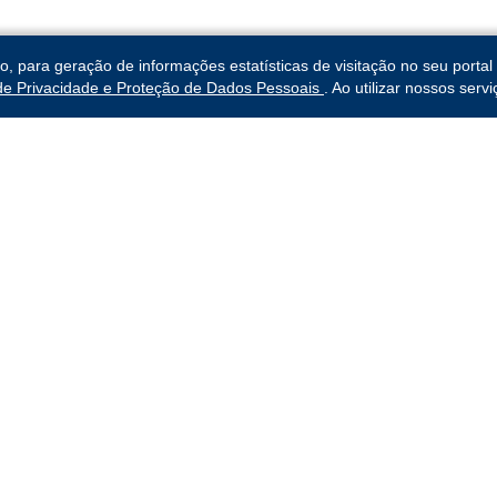
para geração de informações estatísticas de visitação no seu portal 
 de Privacidade e Proteção de Dados Pessoais
. Ao utilizar nossos ser
abalho da 3ª
Links Rápidos
Institucional
Funcionários
Notícias