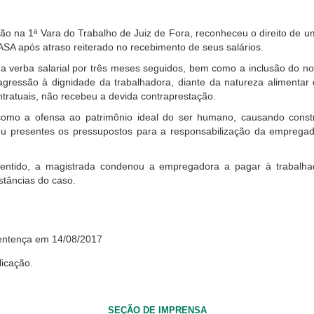
ção na 1ª Vara do Trabalho de Juiz de Fora, reconheceu o direito de 
SA após atraso reiterado no recebimento de seus salários.
 verba salarial por três meses seguidos, bem como a inclusão do no
ressão à dignidade da trabalhadora, diante da natureza alimentar d
ntratuais, não recebeu a devida contraprestação.
omo a ofensa ao patrimônio ideal do ser humano, causando constr
eu presentes os pressupostos para a responsabilização da empregad
entido, a magistrada condenou a empregadora a pagar à trabalha
stâncias do caso.
ntença em 14/08/2017
licação.
SEÇÃO DE IMPRENSA