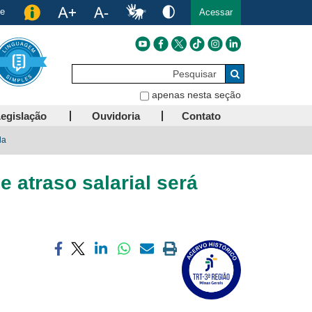
de
Acessar
Pesquisar
Buscar
apenas nesta seção
egislação
Ouvidoria
Contato
da
 atraso salarial será
Compartilhar
Compartilhar
Compartilhar
Compartilhar
Compartilhar
Imprimir
via
via
via
via
via
a
facebook
twitter
linkedin
whatsapp
email
página
atual