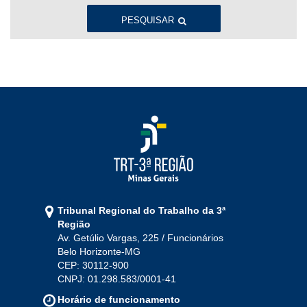
Ago
Set
Out
Nov
Dez
PESQUISAR
2022
Jan
Fev
Mar
Abr
Mai
Jun
Jul
Ago
Set
Out
Nov
Dez
2021
Jan
Fev
Mar
Abr
Mai
Jun
Jul
Tribunal Regional do Trabalho da 3ª
Ago
Set
Out
Nov
Dez
Região
Av. Getúlio Vargas, 225 / Funcionários
Belo Horizonte-MG
2020
CEP: 30112-900
CNPJ: 01.298.583/0001-41
Jan
Fev
Mar
Abr
Mai
Jun
Jul
Horário de funcionamento