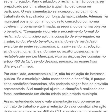
seu empregador. Para o julgador, o reclamante não poderia ser
prejudicado por uma situação à qual não deu causa ou
participou. O vale alimentação se incorporou ao patrimônio
trabalhista do trabalhador por força da habitualidade. Ademais, lei
municipal posterior confirmou o direito concedido por norma
coletiva impropriamente firmada, assegurando de forma objetiva
o benefício.
"Conquanto incorreto o procedimento formal do
reclamado, o município agiu na condição de empregador, na
instituição do referido benefício, tratando-se de verdadeiro
exercício do poder regulamentar. E, assim sendo, a redução,
ainda que momentânea, do valor do auxílio, posteriormente
restabelecido por Lei Municipal, viola as disposições contidas no
artigo 468 da CLT, sendo devidas, portanto, as respectivas
diferenças"
, frisou.
Por outro lado, acrescentou o juiz, não há violação de interesse
público. Se o município vinha concedendo o benefício, é porque
tinha condições financeiras, não podendo alegar falta de previsão
orçamentária. A lei municipal ajustou a situação à realidade dos
fatos, confirmando um direito criado pelo próprio município.
Assim, entendendo que o vale alimentação incorporou-se ao
contrato de trabalho e que a redução do valor constitui alteração
ilícita vedada pelo artigo 468 da CLT, o relator deu provimento ao