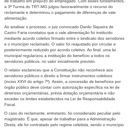
de trabalho em prejuízo do empregado. Com esses fundamentos,
recurso
a 3ª Turma do TRT-MG julgou favoravelmente o recurso do
de
reclamante e determinou o pagamento de diferenças de vale
acessibilidade
alimentação.
para
Ao analisar o processo, o juiz convocado Danilo Siqueira de
pessoas
Castro Faria constatou que o vale alimentação foi instituído
com
mediante acordo coletivo firmado entre o sindicato dos servidores
baixa
e o município reclamado. O valor foi reajustado por circular e
visão.
posteriormente reduzido por acordo coletivo. Ao final, uma lei
municipal regularizou a instituição do benefício a todos os
servidores públicos, no valor inicialmente previsto.
O relator esclareceu que a Constituição não reconhece aos
servidores públicos o direito a firmar instrumentos coletivos
(inciso XXVI do artigo 7º). Assim, a concessão de benefícios por
órgão público deve contar com autorização específica na lei de
diretrizes orçamentárias, prévia dotação orçamentária e não
exceder os limites estabelecidos na Lei de Responsabilidade
Fiscal.
O caso do reclamante, entretanto, foi considerado peculiar pelo
magistrado. É que, apesar de trabalhar para a Administração
Direta, ele foi contratado pelo regime celetista, sendo o município