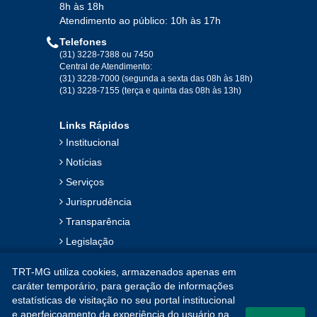
Ago
Set
Out
Nov
Dez
8h às 18h
Atendimento ao público: 10h às 17h
Telefones
2019
(31) 3228-7388 ou 7450
Central de Atendimento:
(31) 3228-7000 (segunda a sexta das 08h às 18h)
Jan
Fev
Mar
Abr
Mai
Jun
Jul
(31) 3228-7155 (terça e quinta das 08h às 13h)
Ago
Set
Out
Nov
Dez
Links Rápidos
Institucional
2018
Notícias
Serviços
Jan
Fev
Mar
Abr
Mai
Jun
Jul
Jurisprudência
Ago
Set
Out
Nov
Dez
Transparência
Legislação
2017
Ouvidoria
TRT-MG utiliza cookies, armazenados apenas em
Contato
Jan
Fev
Mar
Abr
Mai
Jun
Jul
caráter temporário, para geração de informações
estatísticas de visitação no seu portal institucional
Mapa do Site
Ago
Set
Out
Nov
Dez
e aperfeiçoamento da experiência do usuário na