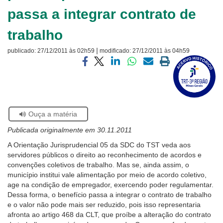
passa a integrar contrato de
Ouvidoria
trabalho
Contato
|
publicado:
27/12/2011 às 02h59
modificado:
27/12/2011 às 04h59
Visite
a
Compartilhar
Compartilhar
Compartilhar
Compartilhar
Compartilhar
Imprimir
página
via
via
via
via
via
a
sobre
facebook
twitter
linkedin
whatsapp
email
página
o
atual
Selo
Acervo
Se
Ouça a matéria
Histórico
estiver
Publicada originalmente em 30.11.2011
usando
leitor
A Orientação Jurisprudencial 05 da SDC do TST veda aos
de
servidores públicos o direito ao reconhecimento de acordos e
tela,
convenções coletivos de trabalho. Mas se, ainda assim, o
ignore
município institui vale alimentação por meio de acordo coletivo,
este
age na condição de empregador, exercendo poder regulamentar.
botão.
Dessa forma, o benefício passa a integrar o contrato de trabalho
Ele
e o valor não pode mais ser reduzido, pois isso representaria
é
afronta ao artigo 468 da CLT, que proíbe a alteração do contrato
um