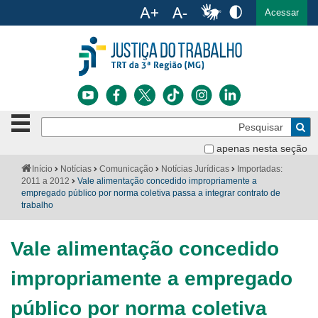
Ac
English
Español
Português
Acessar
Ir para o conteúdo
Ir para o menu
Ir para a busca
Ir para o rodapé
Botão
Pe
de
Bus
navegação
apenas nesta seção
Institucional
-
Você
Início
Notícias
Comunicação
Notícias Jurídicas
Importadas:
clique
está
2011 a 2012
Vale alimentação concedido impropriamente a
Notícias
para
aqui:
empregado público por norma coletiva passa a integrar contrato de
abrir
trabalho
Serviços
ou
fechar
Vale alimentação concedido
o
Jurisprudência
menu
impropriamente a empregado
Transparência
público por norma coletiva
Legislação