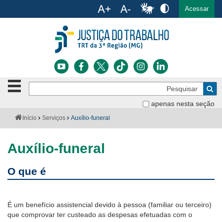
Ac
English
Español
Português
Acessar
Ir para o conteúdo
Ir para o menu
Ir para a busca
Ir para o rodapé
Botão
Pe
de
Bus
navegação
apenas nesta seção
Institucional
-
Você
Início
Serviços
Auxílio-funeral
clique
está
Notícias
para
aqui:
abrir
Auxílio-funeral
Serviços
ou
fechar
O que é
o
Jurisprudência
menu
Transparência
É um benefício assistencial devido à pessoa (familiar ou terceiro)
que comprovar ter custeado as despesas efetuadas com o
Legislação