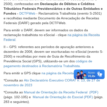
2500), confessadas em
Declaração de Débitos e Créditos
Tributários Federais Previdenciários e de Outras Entidades e
Fundos -
DCTFWeb
- Reclamatória Trabalhista (evento S-2501)
e recolhidas mediante Documento de Arrecadação de Receitas
Federais (DARF) gerado pela DCTFWeb.
Para emitir o DARF, devem ser informados os dados da
reclamação trabalhista no eSocial - clique
na página da Receita
Federal.
II – GPS: referentes aos períodos de apuração anteriores a
dezembro de 2008, devem ser escrituradas no eSocial (evento S-
2500) e recolhidas por meio de Guia de Recolhimento da
Previdência Social (GPS), utilizando-se um dos
códigos de
pagamento destinados à Reclamatória Trabalhista.
Para emitir a GPS clique
na página da Receita Federal.
*Consulta ao
Ato Declaratório Executivo CORAT n. 13, de 27 de
novembro de 2023
*Consulta ao
Manual de Orientação da Receita Federal
(págs. 102-105) e
Manual de Orientação do Esocial
(págs.
283 e seguintes).