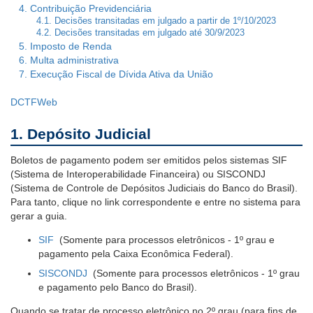
com
4. Contribuição Previdenciária
legendas
4.1. Decisões transitadas em julgado a partir de 1º/10/2023
Ouvidoria
4.2. Decisões transitadas em julgado até 30/9/2023
5. Imposto de Renda
Esta
Contato
6. Multa administrativa
página
7. Execução Fiscal de Dívida Ativa da União
possui
2
DCTFWeb
tabela(s)
com
1. Depósito Judicial
legenda.
Exibir
Boletos de pagamento podem ser emitidos pelos sistemas SIF
legendas
(Sistema de Interoperabilidade Financeira) ou SISCONDJ
das
(Sistema de Controle de Depósitos Judiciais do Banco do Brasil).
tabelas?
Para tanto, clique no link correspondente e entre no sistema para
gerar a guia.
Saiba
SIF
(Somente para processos eletrônicos - 1º grau e
mais
pagamento pela Caixa Econômica Federal).
sobre
acessibilidade
SISCONDJ
(Somente para processos eletrônicos - 1º grau
em
e pagamento pelo Banco do Brasil).
tabelas
Quando se tratar de processo eletrônico no 2º grau (para fins de
com