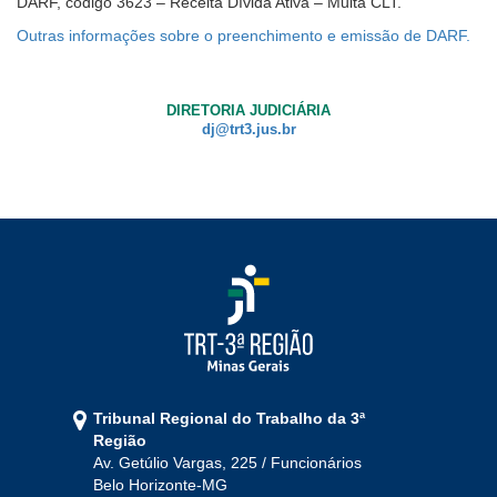
DARF, código 3623 – Receita Dívida Ativa – Multa CLT.
Outras informações sobre o preenchimento e emissão de DARF.
DIRETORIA JUDICIÁRIA
dj@trt3.jus.br
Tribunal Regional do Trabalho da 3ª
Região
Av. Getúlio Vargas, 225 / Funcionários
Belo Horizonte-MG