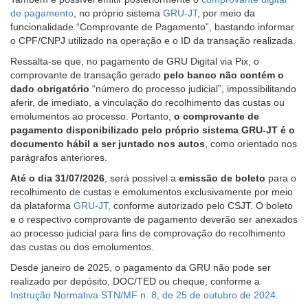
de pagamento
, no próprio sistema
GRU-JT
, por meio da
funcionalidade “Comprovante de Pagamento”, bastando informar
o CPF/CNPJ utilizado na operação e o ID da transação realizada.
Ressalta-se que, no pagamento de GRU Digital via Pix, o
comprovante de transação gerado
pelo banco
não contém o
dado obrigatório
“número do processo judicial”, impossibilitando
aferir, de imediato, a vinculação do recolhimento das custas ou
emolumentos ao processo. Portanto,
o comprovante de
pagamento disponibilizado pelo próprio sistema GRU-JT é o
documento hábil a ser juntado nos autos
, como orientado nos
parágrafos anteriores.
Até o dia 31/07/2026
, será possível a
emissão de boleto
para o
recolhimento de custas e emolumentos exclusivamente por meio
da plataforma
GRU-JT,
conforme autorizado pelo CSJT. O boleto
e o respectivo comprovante de pagamento deverão ser anexados
ao processo judicial para fins de comprovação do recolhimento
das custas ou dos emolumentos.
Desde janeiro de 2025, o pagamento da GRU não pode ser
realizado por depósito, DOC/TED ou cheque, conforme a
Instrução Normativa STN/MF n. 8, de 25 de outubro de 2024
.