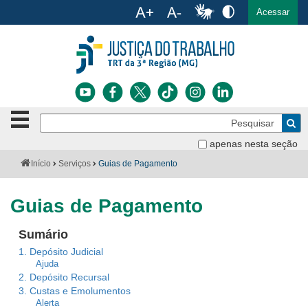
Ac
English
Español
Português
Acessar
Ir para o conteúdo
Ir para o menu
Ir para a busca
Ir para o rodapé
Botão
Pe
de
Bus
navegação
apenas nesta seção
Institucional
-
Você
Início
Serviços
Guias de Pagamento
clique
está
Notícias
para
aqui:
abrir
Guias de Pagamento
Serviços
ou
fechar
Sumário
o
Jurisprudência
Aviso
menu
1. Depósito Judicial
sobre
Ajuda
Transparência
2. Depósito Recursal
tabelas
3. Custas e Emolumentos
Legislação
Alerta