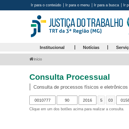
Ir para o conteúdo
Ir para o menu
Ir para a busca
Ir 
Institucional
Notícias
Servi
Você
Início
está
aqui:
Consulta Processual
Consulta de processos físicos e eletrônicos
Clique em um dos botões acima para realizar a consulta.