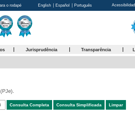
Acessibilida
para o rodapé
English
Español
Português
ços
Jurisprudência
Transparência
L
 (PJe).
Consulta Completa
Consulta Simplificada
Limpar