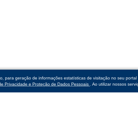
para geração de informações estatísticas de visitação no seu portal 
 de Privacidade e Proteção de Dados Pessoais
. Ao utilizar nossos ser