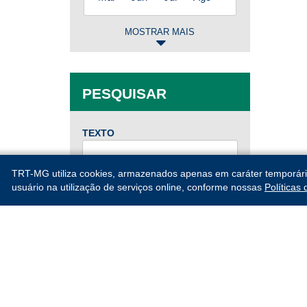
MOSTRAR MAIS
2025
Jan
Fev
Mar
Abr
PESQUISAR
Mai
Jun
Jul
Ago
Set
Out
Nov
Dez
TEXTO
2024
TRT-MG utiliza cookies, armazenados apenas em caráter temporário, 
DE
usuário na utilização de serviços online, conforme nossas
Políticas
Jan
Fev
Mar
Abr
Mai
Jun
Jul
Ago
ATÉ
Set
Out
Nov
Dez
2023
PESQUISAR