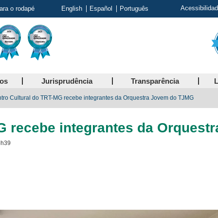
Acessibilida
para o rodapé
English
Español
Português
ços
Jurisprudência
Transparência
L
tro Cultural do TRT-MG recebe integrantes da Orquestra Jovem do TJMG
MG recebe integrantes da Orques
5h39