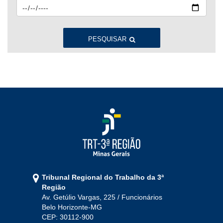
2023
Jan
Fev
Mar
Abr
Mai
Jun
Jul
Ago
Set
Out
Nov
Dez
PESQUISAR
2022
Jan
Fev
Mar
Abr
Mai
Jun
Jul
Ago
Set
Out
Nov
Dez
2021
Jan
Fev
Mar
Abr
Mai
Jun
Jul
Tribunal Regional do Trabalho da 3ª
Ago
Set
Out
Nov
Dez
Região
Av. Getúlio Vargas, 225 / Funcionários
Belo Horizonte-MG
2020
CEP: 30112-900