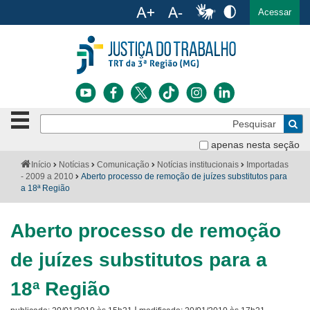
Ac
English
Español
Português
Acessar
Ir para o conteúdo
Ir para o menu
Ir para a busca
Ir para o rodapé
Botão
Pe
de
Bus
navegação
apenas nesta seção
Institucional
-
Você
Início
Notícias
Comunicação
Notícias institucionais
Importadas
clique
está
- 2009 a 2010
Aberto processo de remoção de juízes substitutos para
Notícias
para
aqui:
a 18ª Região
abrir
Serviços
ou
fechar
Aberto processo de remoção
o
Jurisprudência
menu
de juízes substitutos para a
Transparência
18ª Região
Legislação
|