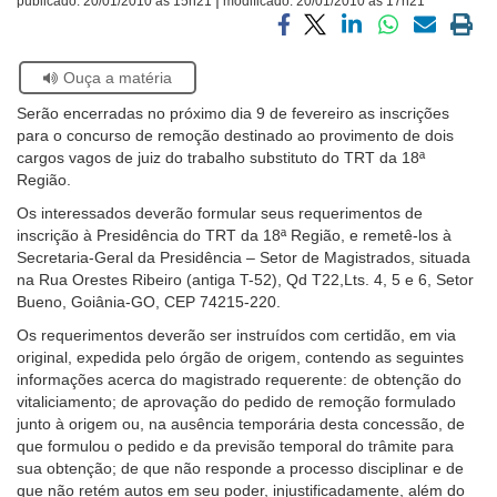
publicado:
20/01/2010 às 15h21
modificado:
20/01/2010 às 17h21
Ouvidoria
Compartilhar
Compartilhar
Compartilhar
Compartilhar
Compartilh
Impri
via
via
via
via
via
a
Se
Ouça a matéria
facebook
twitter
linkedin
whatsapp
email
pági
Contato
estiver
atual
Serão encerradas no próximo dia 9 de fevereiro as inscrições
usando
para o concurso de remoção destinado ao provimento de dois
leitor
cargos vagos de juiz do trabalho substituto do TRT da 18ª
de
Região.
tela,
ignore
Os interessados deverão formular seus requerimentos de
este
inscrição à Presidência do TRT da 18ª Região, e remetê-los à
botão.
Secretaria-Geral da Presidência – Setor de Magistrados, situada
Ele
na Rua Orestes Ribeiro (antiga T-52), Qd T22,Lts. 4, 5 e 6, Setor
é
Bueno, Goiânia-GO, CEP 74215-220.
um
Os requerimentos deverão ser instruídos com certidão, em via
recurso
original, expedida pelo órgão de origem, contendo as seguintes
de
informações acerca do magistrado requerente: de obtenção do
acessibilidade
vitaliciamento; de aprovação do pedido de remoção formulado
para
junto à origem ou, na ausência temporária desta concessão, de
pessoas
que formulou o pedido e da previsão temporal do trâmite para
com
sua obtenção; de que não responde a processo disciplinar e de
baixa
que não retém autos em seu poder, injustificadamente, além do
visão.