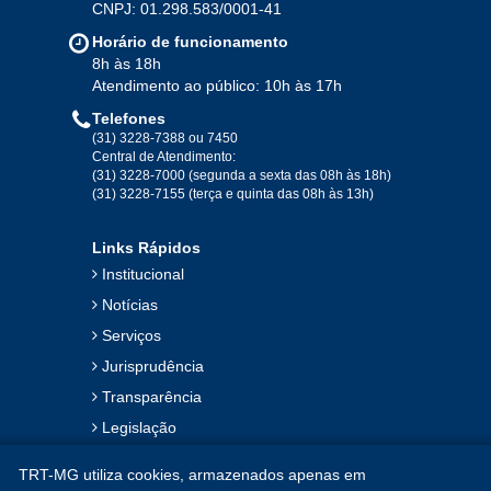
CNPJ: 01.298.583/0001-41
Jan
Fev
Mar
Abr
Mai
Jun
Jul
Horário de funcionamento
Ago
Set
Out
Nov
Dez
8h às 18h
Atendimento ao público: 10h às 17h
Telefones
2019
(31) 3228-7388 ou 7450
Central de Atendimento:
(31) 3228-7000 (segunda a sexta das 08h às 18h)
Jan
Fev
Mar
Abr
Mai
Jun
Jul
(31) 3228-7155 (terça e quinta das 08h às 13h)
Ago
Set
Out
Nov
Dez
Links Rápidos
Institucional
2018
Notícias
Serviços
Jan
Fev
Mar
Abr
Mai
Jun
Jul
Jurisprudência
Ago
Set
Out
Nov
Dez
Transparência
Legislação
2017
Ouvidoria
TRT-MG utiliza cookies, armazenados apenas em
Contato