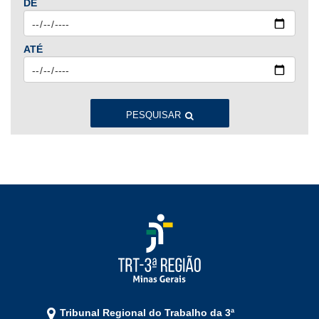
DE
Ago
Set
Out
Nov
Dez
ATÉ
2023
Jan
Fev
Mar
Abr
Mai
Jun
Jul
Ago
Set
Out
Nov
Dez
PESQUISAR
2022
Jan
Fev
Mar
Abr
Mai
Jun
Jul
Ago
Set
Out
Nov
Dez
2021
Jan
Fev
Mar
Abr
Mai
Jun
Jul
Tribunal Regional do Trabalho da 3ª
Ago
Set
Out
Nov
Dez