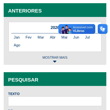
ANTERIORES
2026
Jan
Fev
Mar
Abr
Mai
Jun
Jul
Ago
MOSTRAR MAIS
2025
Jan
Fev
Mar
Abr
Mai
Jun
Jul
PESQUISAR
Ago
Set
Out
Nov
Dez
TEXTO
2024
Jan
Fev
Mar
Abr
Mai
Jun
Jul