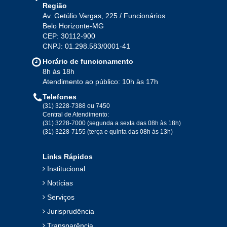
Região
Av. Getúlio Vargas, 225 / Funcionários
Belo Horizonte-MG
2020
CEP: 30112-900
CNPJ: 01.298.583/0001-41
Jan
Fev
Mar
Abr
Mai
Jun
Jul
Horário de funcionamento
Ago
Set
Out
Nov
Dez
8h às 18h
Atendimento ao público: 10h às 17h
Telefones
2019
(31) 3228-7388 ou 7450
Central de Atendimento:
(31) 3228-7000 (segunda a sexta das 08h às 18h)
Jan
Fev
Mar
Abr
Mai
Jun
Jul
(31) 3228-7155 (terça e quinta das 08h às 13h)
Ago
Set
Out
Nov
Dez
Links Rápidos
Institucional
2018
Notícias
Serviços
Jan
Fev
Mar
Abr
Mai
Jun
Jul
Jurisprudência
Ago
Set
Out
Nov
Dez
Transparência