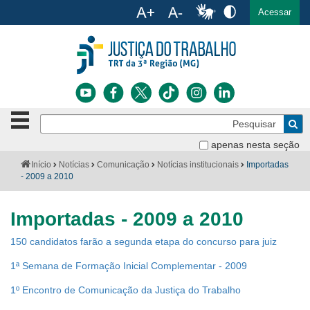
Ac
English
Español
Português
Acessar
Ir para o conteúdo
Ir para o menu
Ir para a busca
Ir para o rodapé
Botão
Pe
de
Bus
navegação
apenas nesta seção
Institucional
-
Você
Início
Notícias
Comunicação
Notícias institucionais
Importadas
clique
está
- 2009 a 2010
Notícias
para
aqui:
abrir
Serviços
ou
Importadas - 2009 a 2010
fechar
o
Jurisprudência
150 candidatos farão a segunda etapa do concurso para juiz
menu
1ª Semana de Formação Inicial Complementar - 2009
Transparência
1º Encontro de Comunicação da Justiça do Trabalho
Legislação