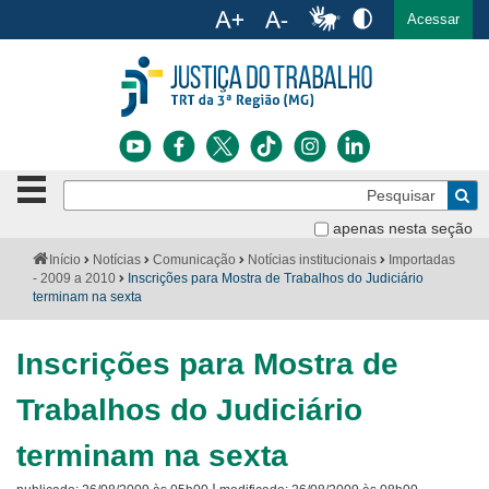
Ac
English
Español
Português
Acessar
Ir para o conteúdo
Ir para o menu
Ir para a busca
Ir para o rodapé
Botão
Pe
de
Bus
navegação
apenas nesta seção
Institucional
-
Você
Início
Notícias
Comunicação
Notícias institucionais
Importadas
clique
está
- 2009 a 2010
Inscrições para Mostra de Trabalhos do Judiciário
Notícias
para
aqui:
terminam na sexta
abrir
Serviços
ou
fechar
Inscrições para Mostra de
o
Jurisprudência
menu
Trabalhos do Judiciário
Transparência
terminam na sexta
Legislação
|