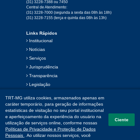
2019
(31) 3228-7388 ou 7450
Central de Atendimento:
(31) 3228-7000 (segunda a sexta das 08h às 18h)
Jan
Fev
Mar
Abr
Mai
Jun
Jul
(31) 3228-7155 (terça e quinta das 08h às 13h)
Ago
Set
Out
Nov
Dez
Links Rápidos
Institucional
2018
Notícias
Serviços
Jan
Fev
Mar
Abr
Mai
Jun
Jul
Jurisprudência
Ago
Set
Out
Nov
Dez
Transparência
Legislação
2017
Ouvidoria
TRT-MG utiliza cookies, armazenados apenas em
Contato
Jan
Fev
Mar
Abr
Mai
Jun
Jul
caráter temporário, para geração de informações
estatísticas de visitação no seu portal institucional
Mapa do Site
Ago
Set
Out
Nov
Dez
e aperfeiçoamento da experiência do usuário na
Ciente
utilização de serviços online, conforme nossas
Políticas de Privacidade e Proteção de Dados
2016
Pessoais
. Ao utilizar nossos serviços, você