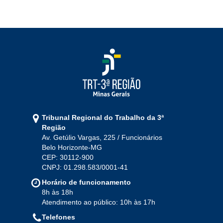
2022
Jan
Fev
Mar
Abr
Mai
Jun
Jul
Ago
Set
Out
Nov
Dez
2021
Jan
Fev
Mar
Abr
Mai
Jun
Jul
Tribunal Regional do Trabalho da 3ª
Ago
Set
Out
Nov
Dez
Região
Av. Getúlio Vargas, 225 / Funcionários
Belo Horizonte-MG
2020
CEP: 30112-900
CNPJ: 01.298.583/0001-41
Jan
Fev
Mar
Abr
Mai
Jun
Jul
Horário de funcionamento
Ago
Set
Out
Nov
Dez
8h às 18h
Atendimento ao público: 10h às 17h
Telefones