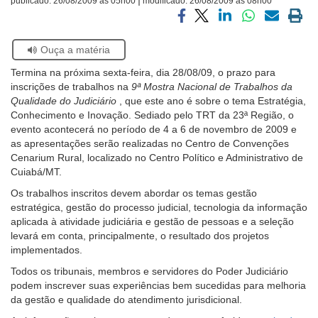
publicado:
26/08/2009 às 05h00
modificado:
26/08/2009 às 08h00
Ouvidoria
Compartilhar
Compartilhar
Compartilhar
Compartilhar
Compartilh
Impri
via
via
via
via
via
a
Se
Ouça a matéria
facebook
twitter
linkedin
whatsapp
email
pági
Contato
estiver
atual
Termina na próxima sexta-feira, dia 28/08/09, o prazo para
usando
inscrições de trabalhos na
9ª Mostra Nacional de Trabalhos da
leitor
Qualidade do Judiciário
, que este ano é sobre o tema Estratégia,
de
Conhecimento e Inovação. Sediado pelo TRT da 23ª Região, o
tela,
evento acontecerá no período de 4 a 6 de novembro de 2009 e
ignore
as apresentações serão realizadas no Centro de Convenções
este
Cenarium Rural, localizado no Centro Político e Administrativo de
botão.
Cuiabá/MT.
Ele
é
Os trabalhos inscritos devem abordar os temas gestão
um
estratégica, gestão do processo judicial, tecnologia da informação
recurso
aplicada à atividade judiciária e gestão de pessoas e a seleção
de
levará em conta, principalmente, o resultado dos projetos
acessibilidade
implementados.
para
Todos os tribunais, membros e servidores do Poder Judiciário
pessoas
podem inscrever suas experiências bem sucedidas para melhoria
com
da gestão e qualidade do atendimento jurisdicional.
baixa
visão.