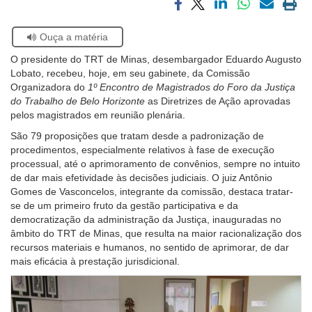
Compartilhar
Compartilhar
Compartilhar
Compartilhar
Compartilh
Impri
Ouvidoria
via
via
via
via
via
a
Se
Ouça a matéria
facebook
twitter
linkedin
whatsapp
email
pági
estiver
atual
Contato
O presidente do TRT de Minas, desembargador Eduardo Augusto
usando
Lobato, recebeu, hoje, em seu gabinete, da Comissão
leitor
Organizadora do
1º Encontro de Magistrados do Foro da Justiça
de
do Trabalho de Belo Horizonte
as Diretrizes de Ação aprovadas
tela,
pelos magistrados em reunião plenária.
ignore
este
São 79 proposições que tratam desde a padronização de
botão.
procedimentos, especialmente relativos à fase de execução
Ele
processual, até o aprimoramento de convênios, sempre no intuito
é
de dar mais efetividade às decisões judiciais. O juiz Antônio
um
Gomes de Vasconcelos, integrante da comissão, destaca tratar-
recurso
se de um primeiro fruto da gestão participativa e da
de
democratização da administração da Justiça, inauguradas no
acessibilidade
âmbito do TRT de Minas, que resulta na maior racionalização dos
para
recursos materiais e humanos, no sentido de aprimorar, de dar
pessoas
mais eficácia à prestação jurisdicional.
com
baixa
visão.