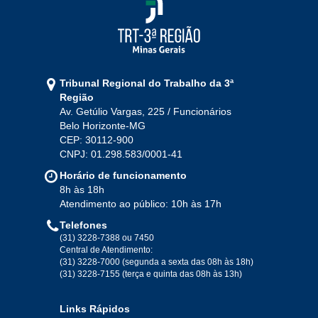
2021
Jan
Fev
Mar
Abr
Mai
Jun
Jul
Tribunal Regional do Trabalho da 3ª
Ago
Set
Out
Nov
Dez
Região
Av. Getúlio Vargas, 225 / Funcionários
Belo Horizonte-MG
2020
CEP: 30112-900
CNPJ: 01.298.583/0001-41
Jan
Fev
Mar
Abr
Mai
Jun
Jul
Horário de funcionamento
Ago
Set
Out
Nov
Dez
8h às 18h
Atendimento ao público: 10h às 17h
Telefones
2019
(31) 3228-7388 ou 7450
Central de Atendimento:
(31) 3228-7000 (segunda a sexta das 08h às 18h)
Jan
Fev
Mar
Abr
Mai
Jun
Jul
(31) 3228-7155 (terça e quinta das 08h às 13h)
Ago
Set
Out
Nov
Dez
Links Rápidos