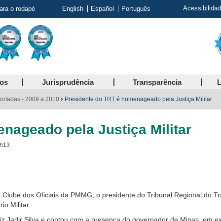
Acessibilida
para o rodapé
English
Español
Português
ços
Jurisprudência
Transparência
L
ortadas - 2009 a 2010
Presidente do TRT é homenageado pela Justiça Militar
nageado pela Justiça Militar
9h13
do Clube dos Oficiais da PMMG, o presidente do Tribunal Regional do
o Militar.
uiz Jadir Silva e contou com a presença do governador de Minas, em ex