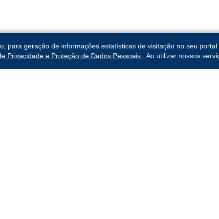
para geração de informações estatísticas de visitação no seu portal 
 de Privacidade e Proteção de Dados Pessoais
. Ao utilizar nossos ser
abalho da 3ª
Links Rápidos