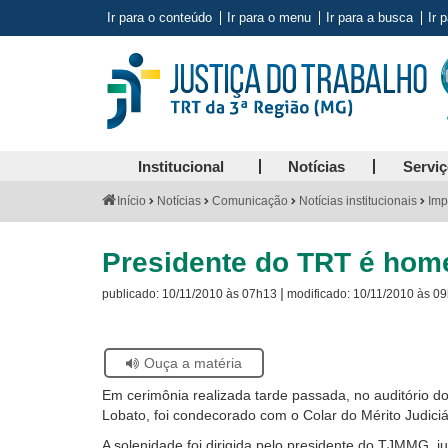
Ir para o conteúdo
Ir para o menu
Ir para a busca
Ir 
Institucional
Notícias
Servi
Você
Início
Notícias
Comunicação
Notícias institucionais
Imp
está
aqui:
Presidente do TRT é home
|
publicado:
10/11/2010 às 07h13
modificado:
10/11/2010 às 0
Se
Ouça a matéria
estiver
Em cerimônia realizada tarde passada, no auditório 
usando
Lobato, foi condecorado com o Colar do Mérito Judiciári
leitor
de
A solenidade foi dirigida pelo presidente do TJMMG, j