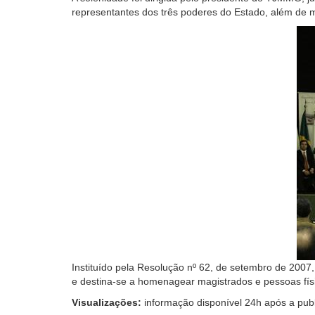
tela,
representantes dos três poderes do Estado, além de m
ignore
este
botão.
Ele
é
um
recurso
de
acessibilidade
para
pessoas
com
baixa
visão.
Instituído pela Resolução nº 62, de setembro de 2007, o
e destina-se a homenagear magistrados e pessoas física
Visualizações:
informação disponível 24h após a pub