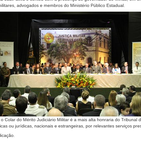
ilitares, advogados e membros do Ministério Público Estadual.
 Colar do Mérito Judiciário Militar é a mais alta honraria do Tribunal 
s ou jurídicas, nacionais e estrangeiras, por relevantes serviços pres
licação.