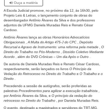
Se
Ouça a matéria
facebook
twitter
linkedin
whatsapp
email
pági
estiver
Ouvidoria
atual
A Escola Judicial promove, no próximo dia 12, às 16h30, pelo
usando
Projeto Leis & Letras, o lançamento conjunto de obras do
leitor
Contato
desembargador Antônio Álvares da Silva e dos professores
de
adjuntos da UFMG Daniela Muradas Reis e Renato César
tela,
Cardoso.
ignore
este
Antônio Álvares lança as obras
Honorários Advocatícios
botão.
Obrigacionais
,
A Multa do Artigo 475-J do CPC
,
Depósito
Ele
Recursal e Agravo de Instrumento: uma reforma pela metade
,
O
é
Direito do Trabalho no Pós-Moderno
,
Dissídio Coletivo Mediante
um
Acordo
, além do DVD
Crônicas – Um dia Após o Outro
.
recurso
De autoria de Daniela Muradas Reis e Renato César Cardoso,
de
respectivamente, serão lançados os livros
O Princípio da
acessibilidade
Vedação do Retrocesso no Direito do Trabalho
e
O Trabalho e o
para
Direito
.
pessoas
com
Precedendo a sessão de autógrafos, serão proferidas as
baixa
palestras
Procedimentos para agilizar a execução trabalhista
,
visão.
por Antônio Álvares da Silva, e
O princípio da vedação do
retrocesso no Direito do Trabalho
, por Daniela Muradas Reis.
O evento, destinado a magistrados e servidores do TRT-MG,