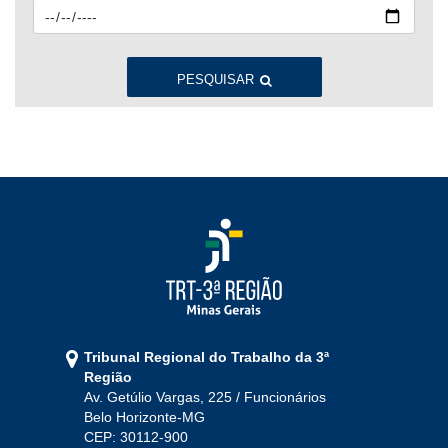
2023
Jan
Fev
Mar
Abr
Mai
Jun
Jul
Ago
Set
Out
Nov
Dez
PESQUISAR
2022
Jan
Fev
Mar
Abr
Mai
Jun
Jul
Ago
Set
Out
Nov
Dez
2021
Jan
Fev
Mar
Abr
Mai
Jun
Jul
Tribunal Regional do Trabalho da 3ª
Ago
Set
Out
Nov
Dez
Região
Av. Getúlio Vargas, 225 / Funcionários
Belo Horizonte-MG
2020
CEP: 30112-900