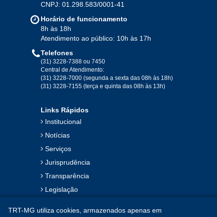
CNPJ: 01.298.583/0001-41
Jan
Fev
Mar
Abr
Mai
Jun
Jul
Horário de funcionamento
Ago
Set
Out
Nov
Dez
8h às 18h
Atendimento ao público: 10h às 17h
Telefones
2019
(31) 3228-7388 ou 7450
Central de Atendimento:
(31) 3228-7000 (segunda a sexta das 08h às 18h)
Jan
Fev
Mar
Abr
Mai
Jun
Jul
(31) 3228-7155 (terça e quinta das 08h às 13h)
Ago
Set
Out
Nov
Dez
Links Rápidos
Institucional
2018
Notícias
Serviços
Jan
Fev
Mar
Abr
Mai
Jun
Jul
Jurisprudência
Ago
Set
Out
Nov
Dez
Transparência
Legislação
2017
Ouvidoria
TRT-MG utiliza cookies, armazenados apenas em
Contato