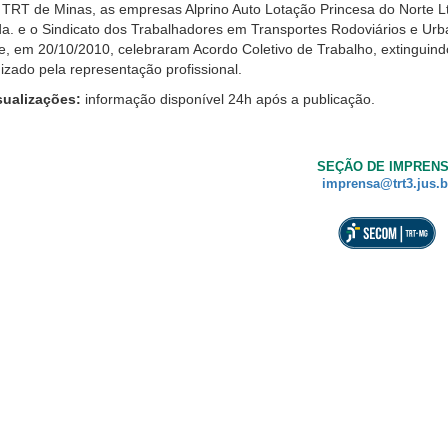
 TRT de Minas, as empresas Alprino Auto Lotação Princesa do Norte L
tor
da. e o Sindicato dos Trabalhadores em Transportes Rodoviários e Ur
e, em 20/10/2010, celebraram Acordo Coletivo de Trabalho, extingui
a,
uizado pela representação profissional.
nore
te
sualizações:
informação disponível 24h após a publicação.
tão.
e
SEÇÃO DE IMPREN
m
imprensa@trt3.jus.b
curso
essibilidade
ra
ssoas
om
ixa
são.