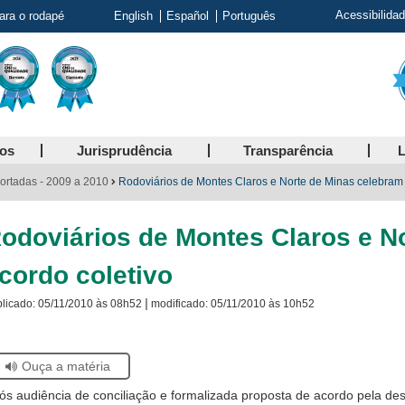
Acessibilida
para o rodapé
English
Español
Português
ços
Jurisprudência
Transparência
L
ortadas - 2009 a 2010
Rodoviários de Montes Claros e Norte de Minas celebram 
odoviários de Montes Claros e N
cordo coletivo
|
licado:
05/11/2010 às 08h52
modificado:
05/11/2010 às 10h52
Ouça a matéria
tiver
ós audiência de conciliação e formalizada proposta de acordo pela des
ando