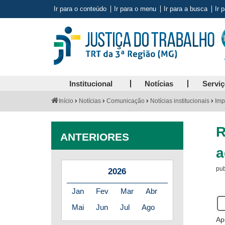
Ir para o conteúdo
Ir para o menu
Ir para a busca
Ir 
Institucional
Notícias
Servi
Você
Início
Notícias
Comunicação
Notícias institucionais
Imp
está
aqui:
R
ANTERIORES
a
pub
2026
Jan
Fev
Mar
Abr
Se
Mai
Jun
Jul
Ago
es
Ap
us