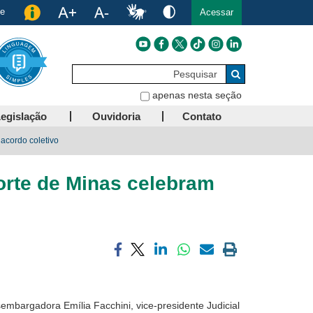
de
Acessar
Pesquisar
Buscar
apenas nesta seção
egislação
Ouvidoria
Contato
acordo coletivo
orte de Minas celebram
Compartilhar
Compartilhar
Compartilhar
Compartilhar
Compartilhar
Imprimir
via
via
via
via
via
a
facebook
twitter
linkedin
whatsapp
email
página
atual
embargadora Emília Facchini, vice-presidente Judicial