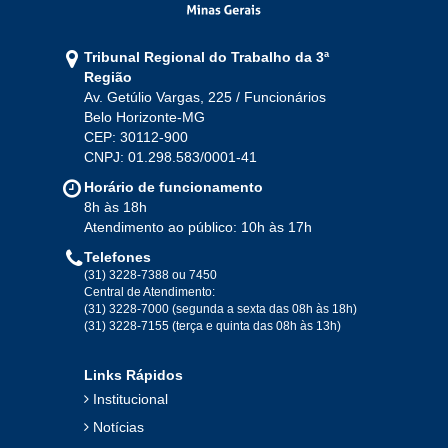
Jan
Fev
Mar
Abr
Mai
Jun
Jul
Tribunal Regional do Trabalho da 3ª
Ago
Set
Out
Nov
Dez
Região
Av. Getúlio Vargas, 225 / Funcionários
Belo Horizonte-MG
2020
CEP: 30112-900
CNPJ: 01.298.583/0001-41
Jan
Fev
Mar
Abr
Mai
Jun
Jul
Horário de funcionamento
Ago
Set
Out
Nov
Dez
8h às 18h
Atendimento ao público: 10h às 17h
Telefones
2019
(31) 3228-7388 ou 7450
Central de Atendimento:
(31) 3228-7000 (segunda a sexta das 08h às 18h)
Jan
Fev
Mar
Abr
Mai
Jun
Jul
(31) 3228-7155 (terça e quinta das 08h às 13h)
Ago
Set
Out
Nov
Dez
Links Rápidos
Institucional
2018
Notícias