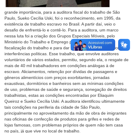
grande importância, para a auditora fiscal do trabalho de São
Paulo, Sueko Cecília Uski, foi o reconhecimento, em 1995, da
existência de trabalho escravo no Brasil. A partir daí, veio o
desafio de enfrentá-lo e contê-lo. Para a auditora, um marco
nessa luta foi a criação dos Grupos Especiais Móveis, pelo
Ministério do Trabalho e Emprego para dar efetividade à
fiscalização do trabalho e para dar proteção aos auditores contra
interferências políticas. Esse trabalho, que envolve auditores
voluntários de vários estados, permitiu, segundo ela, o resgate de
mais de 40 mil trabalhadores em condições análogas à de
escravo. Aliciamentos, retenção por dívidas de passagens e
gêneros alimentícios com preços exorbitantes, jornadas
exaustivas, dormitórios e banheiros sem as mínimas condições
de uso, problemas de saúde e segurança, sonegação de direitos
trabalhistas, estas as condições encontradas por Eliaquim
Queiroz e Sueko Cecília Uski. A auditora identificou ultimamente
tais condições na periferia da cidade de São Paulo,
principalmente no aproveitamento da mão de obra de imigrantes
nas oficinas de confecção de produtos para grifes e redes de
lojas famosas, com problemas próprios de quem não tem casa
no país, já que vive no local de trabalho.