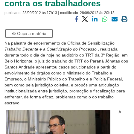
contra os trabalhadores
Ouvidoria
|
publicado:
28/09/2012 às 17h13
modificado:
28/09/2012 às 20h13
Contato
Compartilhar
Compartilhar
Compartilhar
Compartilhar
Compartilh
Impri
via
via
via
via
via
a
Se
Ouça a matéria
facebook
twitter
linkedin
whatsapp
email
pági
estiver
atual
Na palestra de encerramento da Oficina de Sensibilização
usando
Trabalho Decente e a Coletivização do Processo
, realizada
leitor
durante todo o dia de hoje no auditório do TRT da 3ª Região, em
de
Belo Horizonte, o juiz do trabalho do TRT do Paraná Jônatas dos
tela,
Santos Andrade apresentou casos solucionados a partir do
ignore
envolvimento de órgãos como o Ministério do Trabalho e
este
Emprego, o Ministério Público do Trabalho e a Polícia Federal,
botão.
bem como pela jurisdição coletiva, e propôs uma articulação
Ele
institucionalizada entre jurisdição, promoção e fiscalização para
é
enfrentar, de forma eficaz, problemas como o do trabalho
um
escravo.
recurso
de
A
acessibilidade
para
pessoas
com