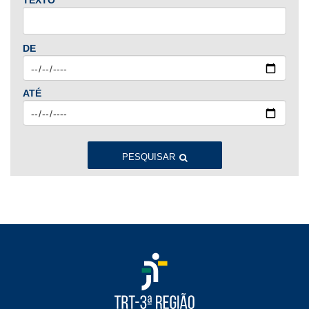
2024
Jan
Fev
Mar
Abr
Mai
Jun
Jul
DE
Ago
Set
Out
Nov
Dez
ATÉ
2023
Jan
Fev
Mar
Abr
Mai
Jun
Jul
Ago
Set
Out
Nov
Dez
PESQUISAR
2022
Jan
Fev
Mar
Abr
Mai
Jun
Jul
Ago
Set
Out
Nov
Dez
2021