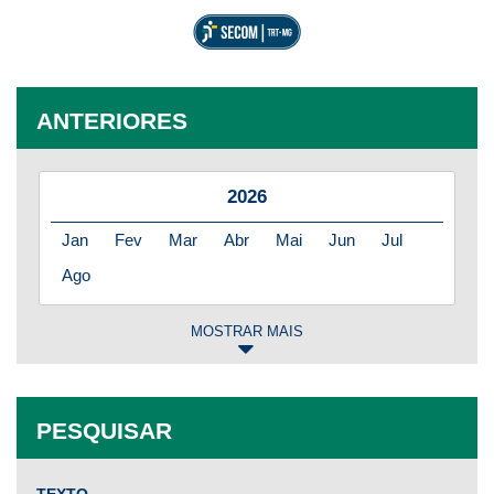
ANTERIORES
2026
Jan
Fev
Mar
Abr
Mai
Jun
Jul
Ago
MOSTRAR MAIS
2025
Jan
Fev
Mar
Abr
Mai
Jun
Jul
PESQUISAR
Ago
Set
Out
Nov
Dez
TEXTO