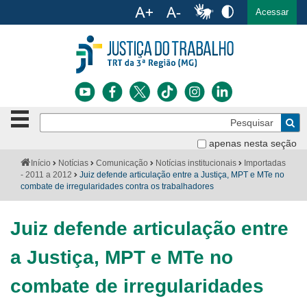
Ac
English
Español
Português
Acessar
Ir para o conteúdo
Ir para o menu
Ir para a busca
Ir para o rodapé
Botão
Pe
de
Bus
navegação
apenas nesta seção
Institucional
-
Você
Início
Notícias
Comunicação
Notícias institucionais
Importadas
clique
está
- 2011 a 2012
Juiz defende articulação entre a Justiça, MPT e MTe no
Notícias
para
aqui:
combate de irregularidades contra os trabalhadores
abrir
Serviços
ou
fechar
Juiz defende articulação entre
o
Jurisprudência
menu
a Justiça, MPT e MTe no
Transparência
combate de irregularidades
Legislação