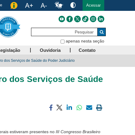
de
Acessar
Pesquisar
Buscar
apenas nesta seção
egislação
Ouvidoria
Contato
iro dos Serviços de Saúde do Poder Judiciário
iro dos Serviços de Saúde
Compartilhar
Compartilhar
Compartilhar
Compartilhar
Compartilhar
Imprimir
via
via
via
via
via
a
facebook
twitter
linkedin
whatsapp
email
página
atual
erais estiveram presentes no
III Congresso Brasileiro