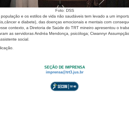
Foto: DSS
população e os estilos de vida não saudáveis tem levado a um impor
ais,câncer e diabete), das doenças emocionais e mentais com consequen
esse contexto, a Diretoria de Saúde do TRT mineiro apresentou o trab
iparam as servidoras Andréa Mendonça, psicóloga; Ciwannyr Assumpção,
sistente social.
licação.
SEÇÃO DE IMPRENSA
imprensa@trt3.jus.br