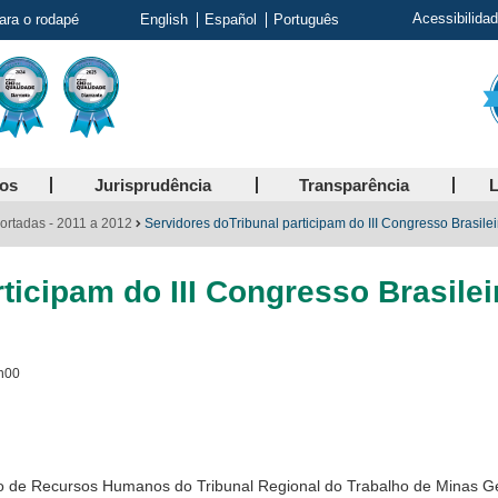
Acessibilida
para o rodapé
English
Español
Português
ços
Jurisprudência
Transparência
L
ortadas - 2011 a 2012
Servidores doTribunal participam do III Congresso Brasile
rticipam do III Congresso Brasile
h00
to de Recursos Humanos do Tribunal Regional do Trabalho de Minas G