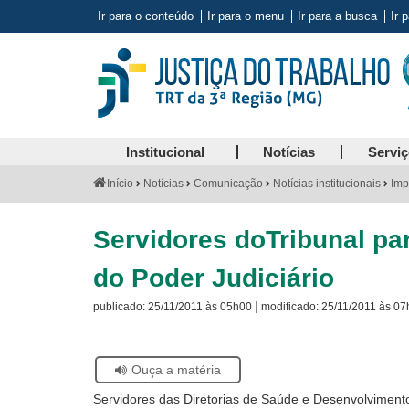
Ir para o conteúdo
Ir para o menu
Ir para a busca
Ir 
Institucional
Notícias
Servi
Você
Início
Notícias
Comunicação
Notícias institucionais
Imp
está
aqui:
Servidores doTribunal pa
do Poder Judiciário
|
publicado:
25/11/2011 às 05h00
modificado:
25/11/2011 às 07
Se
Ouça a matéria
estiver
Servidores das Diretorias de Saúde e Desenvolvimen
usando