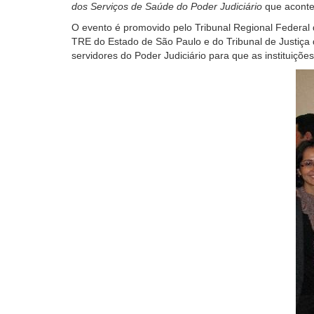
dos Serviços de Saúde do Poder Judiciário
que aconte
leitor
de
O evento é promovido pelo Tribunal Regional Federal d
tela,
TRE do Estado de São Paulo e do Tribunal de Justiça
ignore
servidores do Poder Judiciário para que as instituiçõe
este
botão.
Ele
é
um
recurso
de
acessibilidade
para
pessoas
com
baixa
visão.