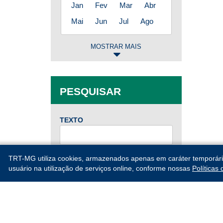
Jan
Fev
Mar
Abr
Mai
Jun
Jul
Ago
MOSTRAR MAIS
2025
Jan
Fev
Mar
Abr
PESQUISAR
Mai
Jun
Jul
Ago
Set
Out
Nov
Dez
TEXTO
2024
DE
TRT-MG utiliza cookies, armazenados apenas em caráter temporário, 
Jan
Fev
Mar
Abr
usuário na utilização de serviços online, conforme nossas
Políticas
Mai
Jun
Jul
Ago
ATÉ
Set
Out
Nov
Dez