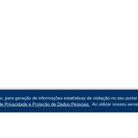
para geração de informações estatísticas de visitação no seu portal 
 de Privacidade e Proteção de Dados Pessoais
. Ao utilizar nossos ser