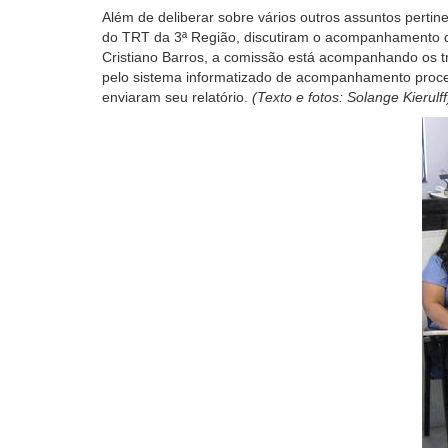
tela,
Além de deliberar sobre vários outros assuntos pert
ignore
do TRT da 3ª Região, discutiram o acompanhamento da 
este
Cristiano Barros, a comissão está acompanhando os tr
botão.
pelo sistema informatizado de acompanhamento proces
Ele
enviaram seu relatório.
(Texto e fotos: Solange Kierulff
é
um
recurso
de
acessibilidade
para
pessoas
com
baixa
visão.