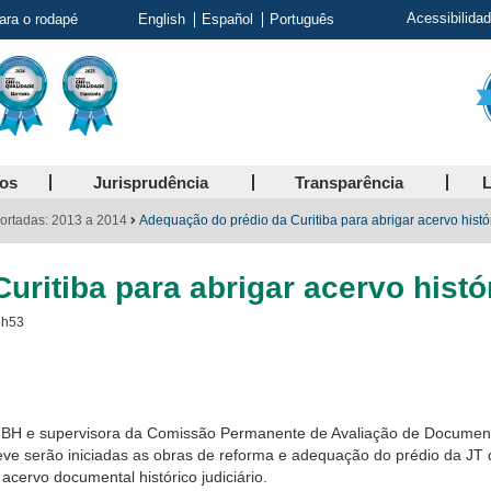
Acessibilida
para o rodapé
English
Español
Português
ços
Jurisprudência
Transparência
L
ortadas: 2013 a 2014
Adequação do prédio da Curitiba para abrigar acervo hist
uritiba para abrigar acervo hist
6h53
T de BH e supervisora da Comissão Permanente de Avaliação de Document
ve serão iniciadas as obras de reforma e adequação do prédio da JT d
ervo documental histórico judiciário.