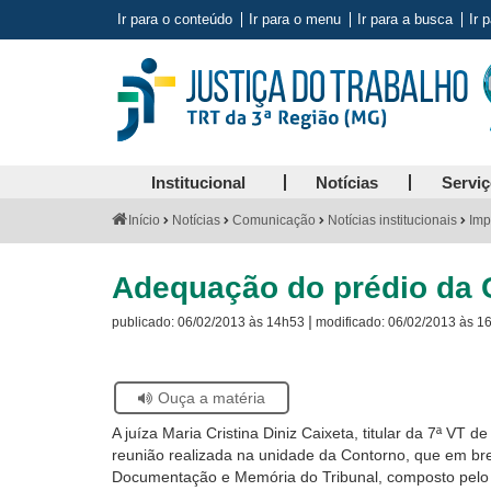
Ir para o conteúdo
Ir para o menu
Ir para a busca
Ir 
Institucional
Notícias
Servi
Você
Início
Notícias
Comunicação
Notícias institucionais
Imp
está
aqui:
Adequação do prédio da C
|
publicado:
06/02/2013 às 14h53
modificado:
06/02/2013 às 1
Se
Ouça a matéria
estiver
A juíza Maria Cristina Diniz Caixeta, titular da 7ª V
usando
reunião realizada na unidade da Contorno, que em bre
leitor
Documentação e Memória do Tribunal, composto pelo ac
de