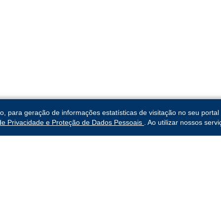
para geração de informações estatísticas de visitação no seu portal 
 de Privacidade e Proteção de Dados Pessoais
. Ao utilizar nossos ser