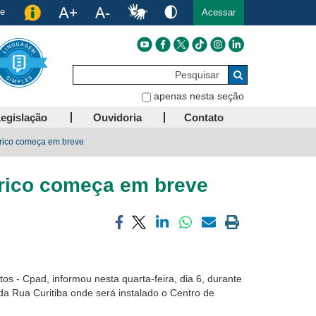
de
Acessar
Pesquisar
Buscar
apenas nesta seção
egislação
Ouvidoria
Contato
órico começa em breve
órico começa em breve
Compartilhar
Compartilhar
Compartilhar
Compartilhar
Compartilhar
Imprimir
via
via
via
via
via
a
facebook
twitter
linkedin
whatsapp
email
página
atual
os - Cpad, informou nesta quarta-feira, dia 6, durante
a Rua Curitiba onde será instalado o Centro de