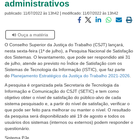
administrativos
Ouvidoria
|
publicado:
11/07/2022 às 13h42
modificado:
11/07/2022 às 13h42
Contato
Compartilhar
Compartilhar
Compartilhar
Compartilhar
Compartilh
Impri
via
via
via
via
via
a
Se
Ouça a matéria
facebook
twitter
linkedin
whatsapp
email
pági
estiver
atual
O Conselho Superior da Justiça do Trabalho (CSJT) lançará,
usando
nesta sexta-feira (1ª de julho), a Pesquisa Nacional de Satisfação
leitor
dos Sistemas. O levantamento, que pode ser respondido até 31
de
de julho, atende ao previsto no Índice de Satisfação com os
tela,
Sistemas de Tecnologia da Informação (ISTIC), que faz parte
ignore
do
Planejamento Estratégico da Justiça do Trabalho 2021-2026
.
este
botão.
A pesquisa é organizada pela Secretaria de Tecnologia da
Ele
Informação e Comunicação do CSJT (SETIC) e tem como
é
objetivo obter o nível de satisfação do público-alvo de cada
um
sistema pesquisado e, a partir do nível de satisfação, verificar o
recurso
que pode ser feito para melhorar ou manter o nível. O resultado
de
da pesquisa será disponibilizado até 19 de agosto e todos os
acessibilidade
usuários dos sistemas (internos ou externos) podem responder o
para
questionário.
pessoas
Sistema PJe
com