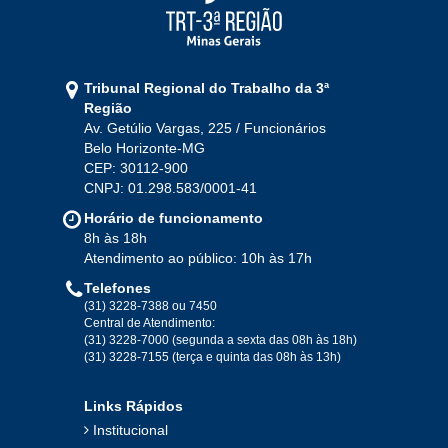
2021
Jan
Fev
Mar
Abr
Mai
Jun
Jul
Tribunal Regional do Trabalho da 3ª
Ago
Set
Out
Nov
Dez
Região
Av. Getúlio Vargas, 225 / Funcionários
Belo Horizonte-MG
2020
CEP: 30112-900
CNPJ: 01.298.583/0001-41
Jan
Fev
Mar
Abr
Mai
Jun
Jul
Horário de funcionamento
Ago
Set
Out
Nov
Dez
8h às 18h
Atendimento ao público: 10h às 17h
Telefones
2019
(31) 3228-7388 ou 7450
Central de Atendimento:
(31) 3228-7000 (segunda a sexta das 08h às 18h)
Jan
Fev
Mar
Abr
Mai
Jun
Jul
(31) 3228-7155 (terça e quinta das 08h às 13h)
Ago
Set
Out
Nov
Dez
Links Rápidos
Institucional