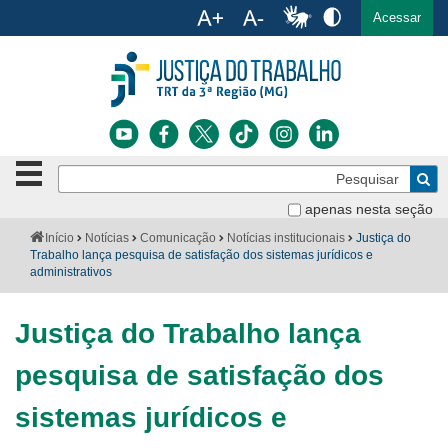
Ac
English
Español
Português
Acessar
Ir para o conteúdo
Ir para o menu
Ir para a busca
Ir para o rodapé
Botão
Pe
de
Bus
navegação
apenas nesta seção
Institucional
-
Você
Início
Notícias
Comunicação
Notícias institucionais
Justiça do
clique
está
Trabalho lança pesquisa de satisfação dos sistemas jurídicos e
Notícias
para
aqui:
administrativos
abrir
Serviços
ou
fechar
Justiça do Trabalho lança
o
Jurisprudência
menu
pesquisa de satisfação dos
Transparência
sistemas jurídicos e
Legislação