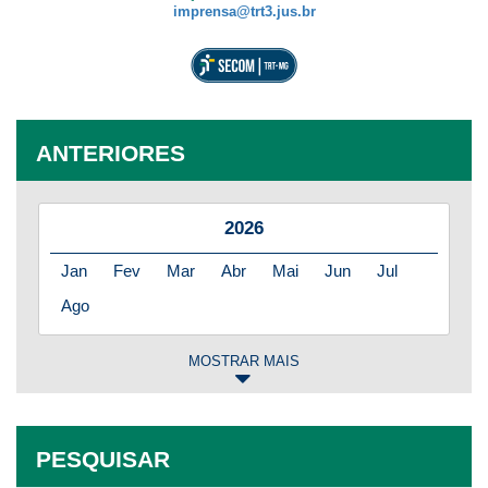
imprensa@trt3.jus.br
ANTERIORES
2026
Jan
Fev
Mar
Abr
Mai
Jun
Jul
Ago
MOSTRAR MAIS
2025
Jan
Fev
Mar
Abr
Mai
Jun
Jul
PESQUISAR
Ago
Set
Out
Nov
Dez