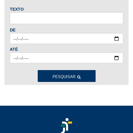
TEXTO
2024
Jan
Fev
Mar
Abr
Mai
Jun
Jul
DE
Ago
Set
Out
Nov
Dez
ATÉ
2023
Jan
Fev
Mar
Abr
Mai
Jun
Jul
Ago
Set
Out
Nov
Dez
PESQUISAR
2022
Jan
Fev
Mar
Abr
Mai
Jun
Jul
Ago
Set
Out
Nov
Dez