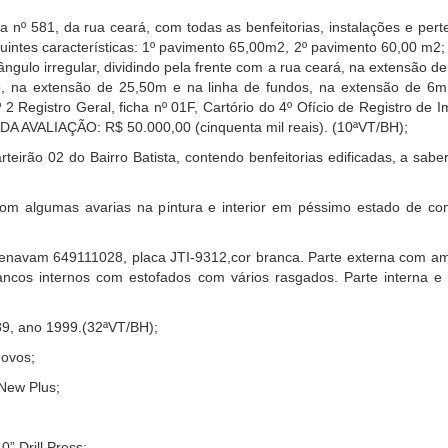
sa nº 581, da rua ceará, com todas as benfeitorias, instalações e pe
intes características: 1º pavimento 65,00m2, 2º pavimento 60,00 m2; e
ângulo irregular, dividindo pela frente com a rua ceará, na extensão d
, na extensão de 25,50m e na linha de fundos, na extensão de 6m
2 Registro Geral, ficha nº 01F, Cartório do 4º Ofício de Registro de 
 DA AVALIAÇÃO: R$ 50.000,00 (cinquenta mil reais). (10ªVT/BH);
arteirão 02 do Bairro Batista, contendo benfeitorias edificadas, a sa
 com algumas avarias na pintura e interior em péssimo estado de con
;
navam 649111028, placa JTI-9312,cor branca. Parte externa com amass
ancos internos com estofados com vários rasgados. Parte interna 
089, ano 1999.(32ªVT/BH);
novos;
 New Plus;
” Drill Press;