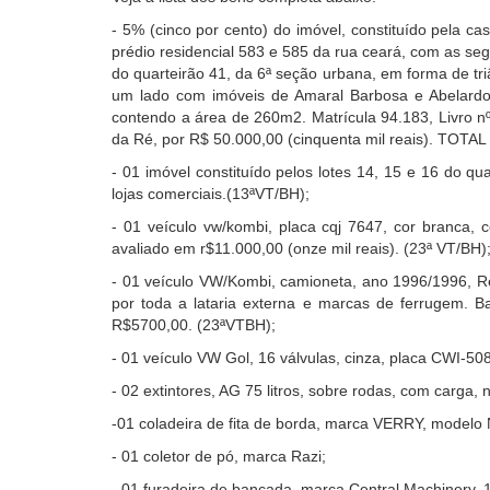
tela,
-
5% (cinco por cento) do imóvel, constituído pela ca
ignore
prédio residencial 583 e 585 da rua ceará, com as segu
este
do quarteirão 41, da 6ª seção urbana, em forma de tri
botão.
um lado com imóveis de Amaral Barbosa e Abelardo
Ele
contendo a área de 260m2. Matrícula 94.183, Livro nº 
é
da Ré, por R$ 50.000,00 (cinquenta mil reais). TOTAL
um
recurso
- 01 imóvel constituído pelos lotes 14, 15 e 16 do qu
de
lojas comerciais.(13ªVT/BH);
acessibilidade
- 01 veículo vw/kombi, placa cqj 7647, cor branca,
para
avaliado em r$11.000,00 (onze mil reais). (23ª VT/BH)
pessoas
com
- 01 veículo VW/Kombi, camioneta, ano 1996/1996, Re
baixa
por toda a lataria externa e marcas de ferrugem. B
visão.
R$5700,00. (23ªVTBH);
- 01 veículo VW Gol, 16 válvulas, cinza, placa CWI-5
- 02 extintores, AG 75 litros, sobre rodas, com carga, 
-01 coladeira de fita de borda, marca VERRY, modelo
- 01 coletor de pó, marca Razi;
- 01 furadeira de bancada, marca Central Machinery, 10