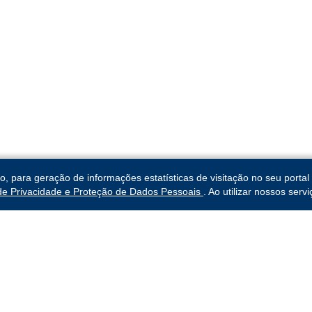
para geração de informações estatísticas de visitação no seu portal 
 de Privacidade e Proteção de Dados Pessoais
. Ao utilizar nossos ser
abalho da 3ª
Links Rápidos