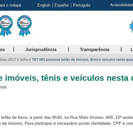
Acessibilida
para o rodapé
English
Español
Português
ços
Jurisprudência
Transparência
L
ícias 2017
Julho
TRT-MG promove leilão de imóveis, tênis e veículos nesta quar
imóveis, tênis e veículos nesta 
4h06
eilão de bens, a partir das 9h30, na Rua Mato Grosso, 468, 15º andar.
ém de imóveis.
Para participar é necessário portar identidade, CPF e co