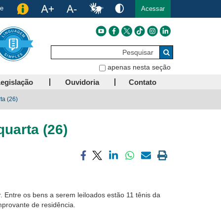
de
Acessar
Pesquisar
Buscar
apenas nesta seção
egislação
Ouvidoria
Contato
ta (26)
quarta (26)
Compartilhar
Compartilhar
Compartilhar
Compartilhar
Compartilhar
Imprimir
via
via
via
via
via
a
facebook
twitter
linkedin
whatsapp
email
página
atual
 Entre os bens a serem leiloados estão 11 tênis da
mprovante de residência.