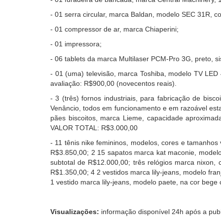
- 01 serra circular, marca Baldan, modelo SEC 31R, c
- 01 compressor de ar, marca Chiaperini;
-
01 impressora;
- 06 tablets da marca Multilaser PCM-Pro 3G, preto, si
-
01 (uma) televisão, marca Toshiba, modelo TV LED 
avaliação: R$900,00 (novecentos reais).
-
3 (três) fornos industriais, para fabricação de bi
Venâncio, todos em funcionamento e em razoável esta
pães biscoitos, marca Lieme, capacidade aproximad
VALOR TOTAL: R$3.000,00
-
11 tênis nike femininos, modelos, cores e tamanhos
R$3.850,00; 2 15 sapatos marca kat maconie, modelos
subtotal de R$12.000,00; três relógios marca nixon,
R$1.350,00; 4 2 vestidos marca lily-jeans, modelo fr
1 vestido marca lily-jeans, modelo paete, na cor bege
Visualizações:
informação disponível 24h após a pub