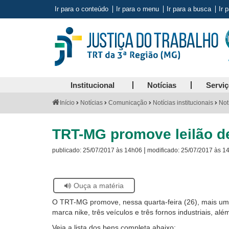
Ir para o conteúdo
Ir para o menu
Ir para a busca
Ir 
Institucional
Notícias
Servi
Você
Início
Notícias
Comunicação
Notícias institucionais
Not
está
aqui:
TRT-MG promove leilão de 
|
publicado:
25/07/2017 às 14h06
modificado:
25/07/2017 às 1
Se
Ouça a matéria
estiver
O TRT-MG promove, nessa quarta-feira (26), mais um l
usando
marca nike, três veículos e três
fornos industriais, al
leitor
de
Veja a lista dos bens completa abaixo: