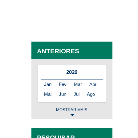
ANTERIORES
2026
Jan
Fev
Mar
Abr
Mai
Jun
Jul
Ago
MOSTRAR MAIS
2025
Jan
Fev
Mar
Abr
PESQUISAR
Mai
Jun
Jul
Ago