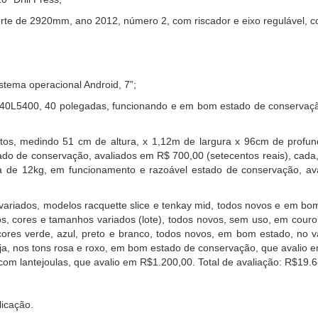
orte de 2920mm, ano 2012, número 2, com riscador e eixo regulável, c
stema operacional Android, 7”;
40L5400, 40 polegadas, funcionando e em bom estado de conservação
scoitos, medindo 51 cm de altura, x 1,12m de largura x 96cm de prof
do de conservação, avaliados em R$ 700,00 (setecentos reais), cada,
a de 12kg, em funcionamento e razoável estado de conservação, ava
 variados, modelos racquette slice e tenkay mid, todos novos e em bo
, cores e tamanhos variados (lote), todos novos, sem uso, em couro
 cores verde, azul, preto e branco, todos novos, em bom estado, no v
anja, nos tons rosa e roxo, em bom estado de conservação, que avalio
 com lantejoulas, que avalio em R$1.200,00. Total de avaliação: R$19.
licação.