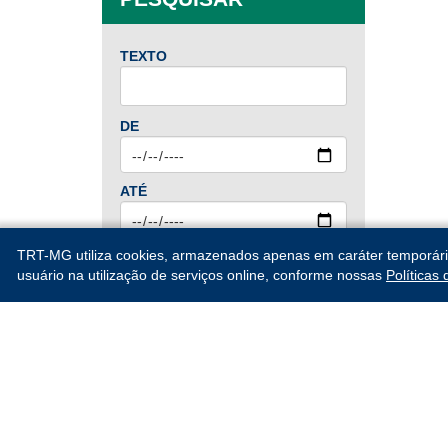
Set
Out
Nov
Dez
TEXTO
2024
DE
Jan
Fev
Mar
Abr
Mai
Jun
Jul
Ago
ATÉ
Set
Out
Nov
Dez
TRT-MG utiliza cookies, armazenados apenas em caráter temporário, 
usuário na utilização de serviços online, conforme nossas
2023
Políticas
PESQUISAR
Jan
Fev
Mar
Abr
Mai
Jun
Jul
Ago
Set
Out
Nov
Dez
Tribunal Regional do Tr