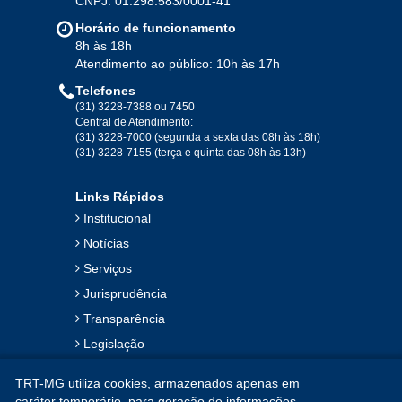
CNPJ: 01.298.583/0001-41
Jan
Fev
Mar
Abr
Mai
Jun
Jul
Horário de funcionamento
Ago
Set
Out
Nov
Dez
8h às 18h
Atendimento ao público: 10h às 17h
Telefones
2019
(31) 3228-7388 ou 7450
Central de Atendimento:
(31) 3228-7000 (segunda a sexta das 08h às 18h)
Jan
Fev
Mar
Abr
Mai
Jun
Jul
(31) 3228-7155 (terça e quinta das 08h às 13h)
Ago
Set
Out
Nov
Dez
Links Rápidos
Institucional
2018
Notícias
Serviços
Jan
Fev
Mar
Abr
Mai
Jun
Jul
Jurisprudência
Ago
Set
Out
Nov
Dez
Transparência
Legislação
2017
Ouvidoria
TRT-MG utiliza cookies, armazenados apenas em
Contato
Jan
Fev
Mar
Abr
Mai
Jun
Jul
caráter temporário, para geração de informações