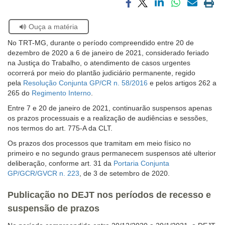
Compartilhar
Compartilhar
Compartilhar
Compartilhar
Compartilh
Impri
Ouvidoria
via
via
via
via
via
a
Se
Ouça a matéria
facebook
twitter
linkedin
whatsapp
email
pági
estiver
atual
Contato
No TRT-MG, durante o período compreendido entre 20 de
usando
dezembro de 2020 a 6 de janeiro de 2021, considerado feriado
leitor
na Justiça do Trabalho, o atendimento de casos urgentes
de
ocorrerá por meio do plantão judiciário permanente, regido
tela,
pela
Resolução Conjunta GP/CR n. 58/2016
e pelos artigos 262 a
ignore
265 do
Regimento Interno
.
este
botão.
Entre 7 e 20 de janeiro de 2021, continuarão suspensos apenas
Ele
os prazos processuais e a realização de audiências e sessões,
é
nos termos do art. 775-A da CLT.
um
Os prazos dos processos que tramitam em meio físico no
recurso
primeiro e no segundo graus permanecem suspensos até ulterior
de
deliberação, conforme art. 31 da
Portaria Conjunta
acessibilidade
GP/GCR/GVCR n. 223
, de 3 de setembro de 2020.
para
pessoas
Publicação no DEJT nos períodos de recesso e
com
baixa
suspensão de prazos
visão.