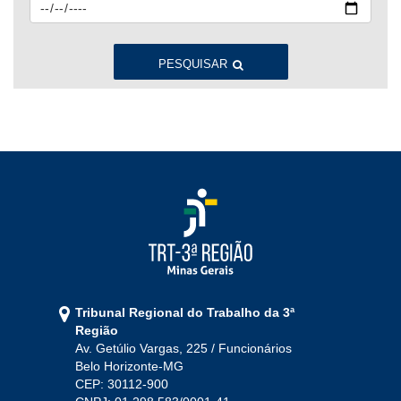
2023
Jan
Fev
Mar
Abr
Mai
Jun
Jul
Ago
Set
Out
Nov
Dez
PESQUISAR
2022
Jan
Fev
Mar
Abr
Mai
Jun
Jul
Ago
Set
Out
Nov
Dez
2021
Jan
Fev
Mar
Abr
Mai
Jun
Jul
Tribunal Regional do Trabalho da 3ª
Ago
Set
Out
Nov
Dez
Região
Av. Getúlio Vargas, 225 / Funcionários
Belo Horizonte-MG
2020
CEP: 30112-900