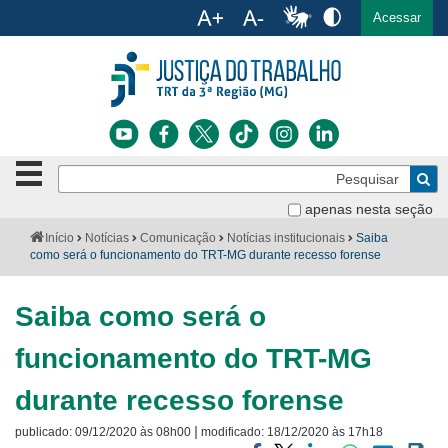
Ac
English
Español
Português
Acessar
Ir para o conteúdo
Ir para o menu
Ir para a busca
Ir para o rodapé
Botão
Pe
de
Bus
navegação
apenas nesta seção
Institucional
-
Você
Início
Notícias
Comunicação
Notícias institucionais
Saiba
clique
está
como será o funcionamento do TRT-MG durante recesso forense
Notícias
para
aqui:
abrir
Serviços
ou
Saiba como será o
fechar
o
Jurisprudência
funcionamento do TRT-MG
menu
Transparência
durante recesso forense
|
publicado:
09/12/2020 às 08h00
modificado:
18/12/2020 às 17h18
Legislação