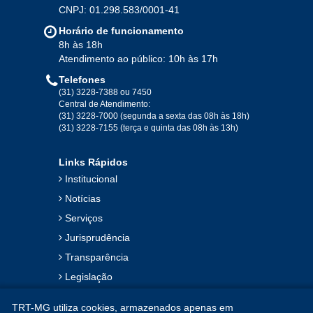
CNPJ: 01.298.583/0001-41
Jan
Fev
Mar
Abr
Mai
Jun
Jul
Horário de funcionamento
Ago
Set
Out
Nov
Dez
8h às 18h
Atendimento ao público: 10h às 17h
Telefones
2019
(31) 3228-7388 ou 7450
Central de Atendimento:
(31) 3228-7000 (segunda a sexta das 08h às 18h)
Jan
Fev
Mar
Abr
Mai
Jun
Jul
(31) 3228-7155 (terça e quinta das 08h às 13h)
Ago
Set
Out
Nov
Dez
Links Rápidos
Institucional
2018
Notícias
Serviços
Jan
Fev
Mar
Abr
Mai
Jun
Jul
Jurisprudência
Ago
Set
Out
Nov
Dez
Transparência
Legislação
2017
Ouvidoria
TRT-MG utiliza cookies, armazenados apenas em