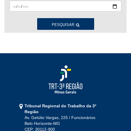
2023
Jan
Fev
Mar
Abr
Mai
Jun
Jul
Ago
Set
Out
Nov
Dez
PESQUISAR
2022
Jan
Fev
Mar
Abr
Mai
Jun
Jul
Ago
Set
Out
Nov
Dez
2021
Jan
Fev
Mar
Abr
Mai
Jun
Jul
Tribunal Regional do Trabalho da 3ª
Ago
Set
Out
Nov
Dez
Região
Av. Getúlio Vargas, 225 / Funcionários
Belo Horizonte-MG
2020
CEP: 30112-900