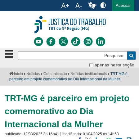
Ac
English
Español
Português
Acessar
Ir para o conteúdo
Ir para o menu
Ir para a busca
Ir para o rodapé
Botão
Pe
de
Bus
navegação
apenas nesta seção
Institucional
-
Você
Início
Notícias
Comunicação
Notícias institucionais
TRT-MG é
clique
está
parceiro em projeto comemorativo ao Dia Internacional da Mulher
Notícias
para
aqui:
abrir
Serviços
ou
TRT-MG é parceiro em projeto
fechar
o
Jurisprudência
comemorativo ao Dia
menu
Transparência
Internacional da Mulher
|
publicado:
12/03/2025 às 16h41
modificado:
01/04/2025 às 14h53
Legislação