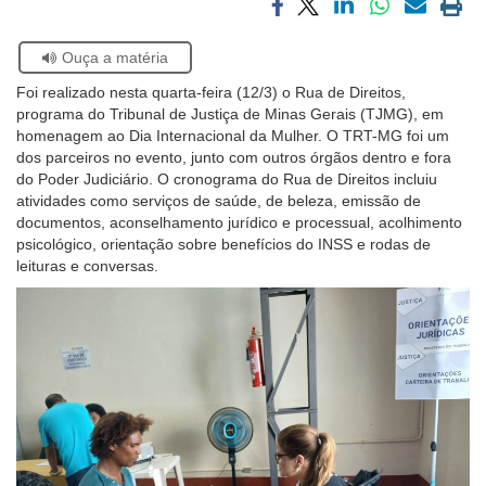
Compartilhar
Compartilhar
Compartilhar
Compartilhar
Compartilh
Impri
Ouvidoria
via
via
via
via
via
a
Se
Ouça a matéria
facebook
twitter
linkedin
whatsapp
email
pági
estiver
atual
Contato
Foi realizado nesta quarta-feira (12/3) o Rua de Direitos,
usando
programa do Tribunal de Justiça de Minas Gerais (TJMG), em
leitor
homenagem ao Dia Internacional da Mulher. O TRT-MG foi um
de
dos parceiros no evento, junto com outros órgãos dentro e fora
tela,
do Poder Judiciário. O cronograma do Rua de Direitos incluiu
ignore
atividades como serviços de saúde, de beleza, emissão de
este
documentos, aconselhamento jurídico e processual, acolhimento
botão.
psicológico, orientação sobre benefícios do INSS e rodas de
Ele
leituras e conversas.
é
um
recurso
de
acessibilidade
para
pessoas
com
baixa
visão.