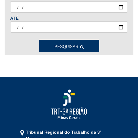
Ago
Set
Out
Nov
Dez
ATÉ
2023
Jan
Fev
Mar
Abr
Mai
Jun
Jul
Ago
Set
Out
Nov
Dez
PESQUISAR
2022
Jan
Fev
Mar
Abr
Mai
Jun
Jul
Ago
Set
Out
Nov
Dez
2021
Jan
Fev
Mar
Abr
Mai
Jun
Jul
Tribunal Regional do Trabalho da 3ª
Ago
Set
Out
Nov
Dez