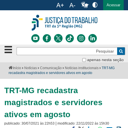
Ac
English
Español
Português
Acessar
Ir para o conteúdo
Ir para o menu
Ir para a busca
Ir para o rodapé
Botão
Pe
de
Bus
navegação
apenas nesta seção
Institucional
-
Você
Início
Notícias
Comunicação
Notícias institucionais
TRT-MG
clique
está
recadastra magistrados e servidores ativos em agosto
Notícias
para
aqui:
abrir
Serviços
ou
TRT-MG recadastra
fechar
o
Jurisprudência
magistrados e servidores
menu
Transparência
ativos em agosto
|
publicado:
30/07/2021 às 22h53
modificado:
22/11/2022 às 15h30
Legislação