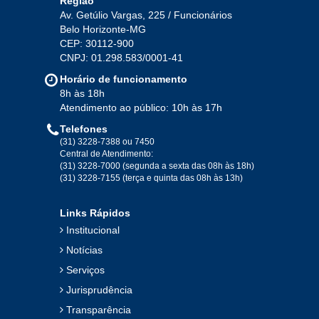
Região
Av. Getúlio Vargas, 225 / Funcionários
Belo Horizonte-MG
2020
CEP: 30112-900
CNPJ: 01.298.583/0001-41
Jan
Fev
Mar
Abr
Mai
Jun
Jul
Horário de funcionamento
Ago
Set
Out
Nov
Dez
8h às 18h
Atendimento ao público: 10h às 17h
Telefones
2019
(31) 3228-7388 ou 7450
Central de Atendimento:
(31) 3228-7000 (segunda a sexta das 08h às 18h)
Jan
Fev
Mar
Abr
Mai
Jun
Jul
(31) 3228-7155 (terça e quinta das 08h às 13h)
Ago
Set
Out
Nov
Dez
Links Rápidos
Institucional
2018
Notícias
Serviços
Jan
Fev
Mar
Abr
Mai
Jun
Jul
Jurisprudência
Ago
Set
Out
Nov
Dez
Transparência