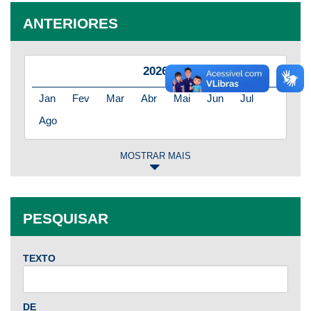
ANTERIORES
2026
Jan
Fev
Mar
Abr
Mai
Jun
Jul
Ago
MOSTRAR MAIS
2025
Jan
Fev
Mar
Abr
Mai
Jun
Jul
PESQUISAR
Ago
Set
Out
Nov
Dez
TEXTO
2024
Jan
Fev
Mar
Abr
Mai
Jun
Jul
DE