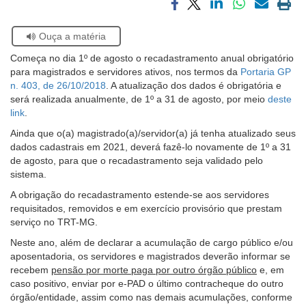
Compartilhar
Compartilhar
Compartilhar
Compartilhar
Compartilh
Impri
Ouvidoria
via
via
via
via
via
a
Se
Ouça a matéria
facebook
twitter
linkedin
whatsapp
email
pági
estiver
atual
Contato
Começa no dia 1º de agosto o recadastramento anual obrigatório
usando
para magistrados e servidores ativos, nos termos da
Portaria GP
leitor
n. 403, de 26/10/2018
. A atualização dos dados é obrigatória e
de
será realizada anualmente, de 1º a 31 de agosto, por meio
deste
tela,
link
.
ignore
este
Ainda que o(a) magistrado(a)/servidor(a) já tenha atualizado seus
botão.
dados cadastrais em 2021, deverá fazê-lo novamente de 1º a 31
Ele
de agosto, para que o recadastramento seja validado pelo
é
sistema.
um
A obrigação do recadastramento estende-se aos servidores
recurso
requisitados, removidos e em exercício provisório que prestam
de
serviço no TRT-MG.
acessibilidade
para
Neste ano, além de declarar a acumulação de cargo público e/ou
pessoas
aposentadoria, os servidores e magistrados deverão informar se
com
recebem
pensão por morte paga por outro órgão público
e, em
baixa
caso positivo, enviar por e-PAD o último contracheque do outro
visão.
órgão/entidade, assim como nas demais acumulações, conforme