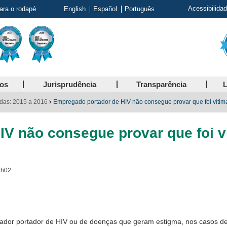
Acessibilida
para o rodapé
English
Español
Português
ços
Jurisprudência
Transparência
L
das: 2015 a 2016
Empregado portador de HIV não consegue provar que foi vítim
V não consegue provar que foi v
6h02
hador portador de HIV ou de doenças que geram estigma, nos casos d