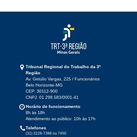
2022
Jan
Fev
Mar
Abr
Mai
Jun
Jul
Ago
Set
Out
Nov
Dez
2021
Jan
Fev
Mar
Abr
Mai
Jun
Jul
Tribunal Regional do Trabalho da 3ª
Ago
Set
Out
Nov
Dez
Região
Av. Getúlio Vargas, 225 / Funcionários
Belo Horizonte-MG
2020
CEP: 30112-900
CNPJ: 01.298.583/0001-41
Jan
Fev
Mar
Abr
Mai
Jun
Jul
Horário de funcionamento
Ago
Set
Out
Nov
Dez
8h às 18h
Atendimento ao público: 10h às 17h
Telefones
2019
(31) 3228-7388 ou 7450