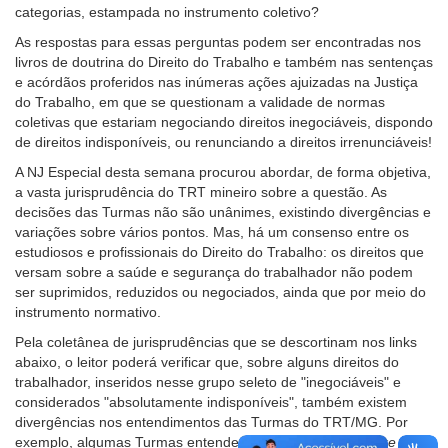
categorias, estampada no instrumento coletivo?
As respostas para essas perguntas podem ser encontradas nos
livros de doutrina do Direito do Trabalho e também nas sentenças
e acórdãos proferidos nas inúmeras ações ajuizadas na Justiça
do Trabalho, em que se questionam a validade de normas
coletivas que estariam negociando direitos inegociáveis, dispondo
de direitos indisponíveis, ou renunciando a direitos irrenunciáveis!
A NJ Especial desta semana procurou abordar, de forma objetiva,
a vasta jurisprudência do TRT mineiro sobre a questão. As
decisões das Turmas não são unânimes, existindo divergências e
variações sobre vários pontos. Mas, há um consenso entre os
estudiosos e profissionais do Direito do Trabalho: os direitos que
versam sobre a saúde e segurança do trabalhador não podem
ser suprimidos, reduzidos ou negociados, ainda que por meio do
instrumento normativo.
Pela coletânea de jurisprudências que se descortinam nos links
abaixo, o leitor poderá verificar que, sobre alguns direitos do
trabalhador, inseridos nesse grupo seleto de "inegociáveis" e
considerados "absolutamente indisponíveis", também existem
divergências nos entendimentos das Turmas do TRT/MG. Por
exemplo, algumas Turmas entendem que as horas
in itinere