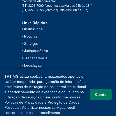
Central de Atendimento:
(31) 3228-7000 (segunda a sexta das 08h às 18h)
Jan
Fev
Mar
Abr
Mai
Jun
Jul
(31) 3228-7155 (terça e quinta das 08h às 13h)
Ago
Set
Out
Nov
Dez
Links Rápidos
Institucional
2018
Notícias
Serviços
Jan
Fev
Mar
Abr
Mai
Jun
Jul
Jurisprudência
Ago
Set
Out
Nov
Dez
Transparência
Legislação
2017
Ouvidoria
TRT-MG utiliza cookies, armazenados apenas em
Contato
Jan
Fev
Mar
Abr
Mai
Jun
Jul
caráter temporário, para geração de informações
estatísticas de visitação no seu portal institucional
Mapa do Site
Ago
Set
Out
Nov
Dez
e aperfeiçoamento da experiência do usuário na
Ciente
utilização de serviços online, conforme nossas
Políticas de Privacidade e Proteção de Dados
2016
Pessoais
. Ao utilizar nossos serviços, você
concorda com esse procedimento.