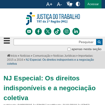
Ac
English
Español
Português
Acessar
Ir para o conteúdo
Ir para o menu
Ir para a busca
Ir para o rodapé
Botão
Pe
de
Bus
navegação
apenas nesta seção
Institucional
-
Você
Início
Notícias
Comunicação
Notícias Jurídicas
Importadas:
clique
está
2015 a 2016
NJ Especial: Os direitos indisponíveis e a negociação
Notícias
para
aqui:
coletiva
abrir
Serviços
ou
fechar
NJ Especial: Os direitos
o
Jurisprudência
menu
indisponíveis e a negociação
Transparência
coletiva
Legislação
|