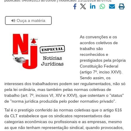
publicado:
04/09/2015 às 03h08
modificado:
21/11/2018 às 07h52
Ouvidoria
Compartilhar
Compartilhar
Compartilhar
Compartilhar
Compartilh
Impri
via
via
via
via
via
a
Se
Ouça a matéria
facebook
twitter
linkedin
whatsapp
email
pági
Contato
estiver
atual
usando
leitor
As convenções e os
de
acordos coletivos de
tela,
trabalho são
ignore
reconhecidos e
este
prestigiados pela própria
botão.
Constituição Federal
Ele
(artigo 7º, inciso XXVI).
é
Sendo assim, os
um
interesses dos trabalhadores podem ser regulamentados, não só
recurso
pela lei ordinária, mas também pelas normas coletivas de
de
trabalho (art. 7º, incisos VI, XIV e XXVI), que ostentam o "status"
acessibilidade
de "norma jurídica produzida pelo poder normativo privado".
para
Tal é o prestígio conferido às normas coletivas que o artigo 616
pessoas
da CLT estabelece que os sindicatos representativos das
com
categorias econômicas ou profissionais e as empresas, mesmo
baixa
as que não tenham representação sindical, quando provocados,
visão.