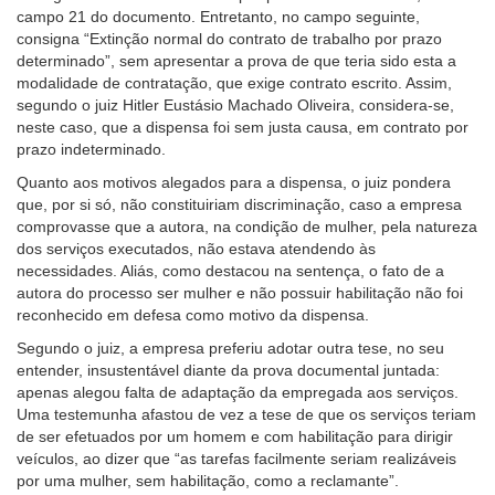
campo 21 do documento. Entretanto, no campo seguinte,
baixa
consigna “Extinção normal do contrato de trabalho por prazo
visão.
determinado”, sem apresentar a prova de que teria sido esta a
modalidade de contratação, que exige contrato escrito. Assim,
segundo o juiz Hitler Eustásio Machado Oliveira, considera-se,
neste caso, que a dispensa foi sem justa causa, em contrato por
prazo indeterminado.
Quanto aos motivos alegados para a dispensa, o juiz pondera
que, por si só, não constituiriam discriminação, caso a empresa
comprovasse que a autora, na condição de mulher, pela natureza
dos serviços executados, não estava atendendo às
necessidades. Aliás, como destacou na sentença, o fato de a
autora do processo ser mulher e não possuir habilitação não foi
reconhecido em defesa como motivo da dispensa.
Segundo o juiz, a empresa preferiu adotar outra tese, no seu
entender, insustentável diante da prova documental juntada:
apenas alegou falta de adaptação da empregada aos serviços.
Uma testemunha afastou de vez a tese de que os serviços teriam
de ser efetuados por um homem e com habilitação para dirigir
veículos, ao dizer que “as tarefas facilmente seriam realizáveis
por uma mulher, sem habilitação, como a reclamante”.