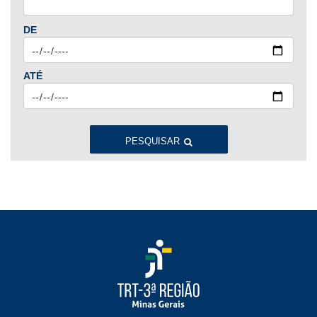
Jan
Fev
Mar
Abr
Mai
Jun
Jul
DE
Ago
Set
Out
Nov
Dez
ATÉ
2023
Jan
Fev
Mar
Abr
Mai
Jun
Jul
Ago
Set
Out
Nov
Dez
PESQUISAR
2022
Jan
Fev
Mar
Abr
Mai
Jun
Jul
Ago
Set
Out
Nov
Dez
2021