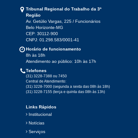
Jan
Fev
Mar
Abr
Mai
Jun
Jul
Tribunal Regional do Trabalho da 3ª
Ago
Set
Out
Nov
Dez
Região
Av. Getúlio Vargas, 225 / Funcionários
Belo Horizonte-MG
2020
CEP: 30112-900
CNPJ: 01.298.583/0001-41
Jan
Fev
Mar
Abr
Mai
Jun
Jul
Horário de funcionamento
Ago
Set
Out
Nov
Dez
8h às 18h
Atendimento ao público: 10h às 17h
Telefones
2019
(31) 3228-7388 ou 7450
Central de Atendimento:
(31) 3228-7000 (segunda a sexta das 08h às 18h)
Jan
Fev
Mar
Abr
Mai
Jun
Jul
(31) 3228-7155 (terça e quinta das 08h às 13h)
Ago
Set
Out
Nov
Dez
Links Rápidos
Institucional
2018
Notícias
Serviços
Jan
Fev
Mar
Abr
Mai
Jun
Jul