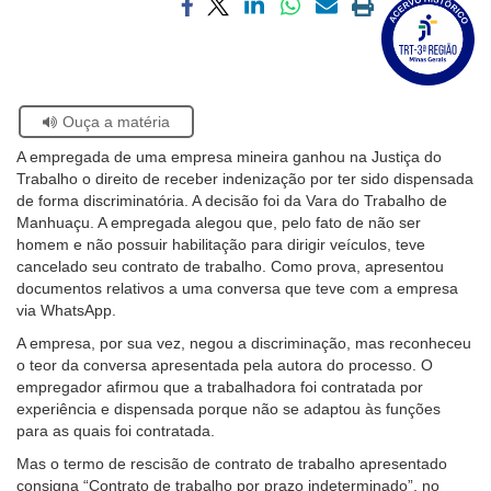
a
Compartilhar
Compartilhar
Compartilhar
Compartilhar
Compartilhar
Imprimir
Ouvidoria
página
via
via
via
via
via
a
sobre
facebook
twitter
linkedin
whatsapp
email
página
o
atual
Contato
Selo
Acervo
Se
Ouça a matéria
Histórico
estiver
A empregada de uma empresa mineira ganhou na Justiça do
usando
Trabalho o direito de receber indenização por ter sido dispensada
leitor
de forma discriminatória. A decisão foi da Vara do Trabalho de
de
Manhuaçu. A empregada alegou que, pelo fato de não ser
tela,
homem e não possuir habilitação para dirigir veículos, teve
ignore
cancelado seu contrato de trabalho. Como prova, apresentou
este
documentos relativos a uma conversa que teve com a empresa
botão.
via WhatsApp.
Ele
é
A empresa, por sua vez, negou a discriminação, mas reconheceu
um
o teor da conversa apresentada pela autora do processo. O
recurso
empregador afirmou que a trabalhadora foi contratada por
de
experiência e dispensada porque não se adaptou às funções
acessibilidade
para as quais foi contratada.
para
Mas o termo de rescisão de contrato de trabalho apresentado
pessoas
consigna “Contrato de trabalho por prazo indeterminado”, no
com