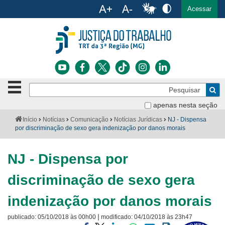
Ac
English
Español
Português
Acessar
Ir para o conteúdo
Ir para o menu
Ir para a busca
Ir para o rodapé
Botão
Pe
de
Bus
navegação
apenas nesta seção
Institucional
-
Você
Início
Notícias
Comunicação
Notícias Jurídicas
NJ - Dispensa
clique
está
por discriminação de sexo gera indenização por danos morais
Notícias
para
aqui:
abrir
Serviços
ou
NJ - Dispensa por
fechar
o
Jurisprudência
discriminação de sexo gera
menu
Transparência
indenização por danos morais
|
publicado:
05/10/2018 às 00h00
modificado:
04/10/2018 às 23h47
Legislação
Visite