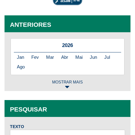
ANTERIORES
2026
Jan
Fev
Mar
Abr
Mai
Jun
Jul
Ago
MOSTRAR MAIS
2025
Jan
Fev
Mar
Abr
Mai
Jun
Jul
PESQUISAR
Ago
Set
Out
Nov
Dez
TEXTO
2024