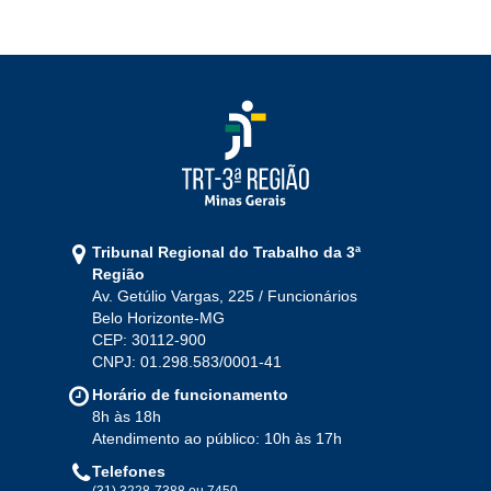
2022
Jan
Fev
Mar
Abr
Mai
Jun
Jul
Ago
Set
Out
Nov
Dez
2021
Jan
Fev
Mar
Abr
Mai
Jun
Jul
Tribunal Regional do Trabalho da 3ª
Ago
Set
Out
Nov
Dez
Região
Av. Getúlio Vargas, 225 / Funcionários
Belo Horizonte-MG
2020
CEP: 30112-900
CNPJ: 01.298.583/0001-41
Jan
Fev
Mar
Abr
Mai
Jun
Jul
Horário de funcionamento
Ago
Set
Out
Nov
Dez
8h às 18h
Atendimento ao público: 10h às 17h
Telefones
(31) 3228-7388 ou 7450