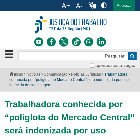
Ac
English
Español
Português
Acessar
Ir para o conteúdo
Ir para o menu
Ir para a busca
Ir para o rodapé
Botão
Pe
de
Bus
navegação
apenas nesta seção
Institucional
-
Você
Início
Notícias
Comunicação
Notícias Jurídicas
Trabalhadora
clique
está
conhecida por “poliglota do Mercado Central” será indenizada por uso
Notícias
para
aqui:
indevido de sua imagem
abrir
Serviços
ou
fechar
Trabalhadora conhecida por
o
Jurisprudência
menu
“poliglota do Mercado Central”
Transparência
será indenizada por uso
Legislação