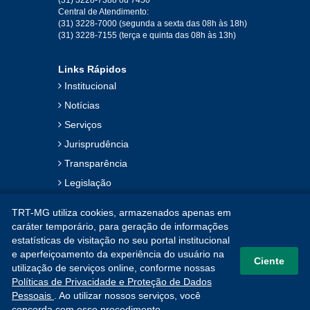
2019
Central de Atendimento:
(31) 3228-7000 (segunda a sexta das 08h às 18h)
Jan
Fev
Mar
Abr
Mai
Jun
Jul
(31) 3228-7155 (terça e quinta das 08h às 13h)
Ago
Set
Out
Nov
Dez
Links Rápidos
Institucional
2018
Notícias
Serviços
Jan
Fev
Mar
Abr
Mai
Jun
Jul
Jurisprudência
Ago
Set
Out
Nov
Dez
Transparência
Legislação
2017
Ouvidoria
TRT-MG utiliza cookies, armazenados apenas em
Contato
Jan
Fev
Mar
Abr
Mai
Jun
Jul
caráter temporário, para geração de informações
estatísticas de visitação no seu portal institucional
Mapa do Site
Ago
Set
Out
Nov
Dez
e aperfeiçoamento da experiência do usuário na
Ciente
utilização de serviços online, conforme nossas
Políticas de Privacidade e Proteção de Dados
2016
Pessoais
. Ao utilizar nossos serviços, você
concorda com esse procedimento.