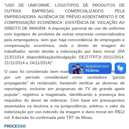
"USO DE UNIFORME. LOGOTIPOS DE PRODUTOS DE
OUTRAS EMPRESAS COMERCIALIZADOS PELA
EMPREGADORA. AUSÊNCIA DE PRÉVIO ASSENTIMENTO E DE
COMPENSAÇÃO ECONÔMICA. EXISTÊNCIA DE VIOLAÇÃO AO
DIREITO DE IMAGEM. A imposição patronal de uso de uniforme
com logotipos de produtos de outras empresas comercializados
pela empregadora, sem que haja concordância do empregado e
compensação econômica, viola o direito de imagem do
trabalhador, sendo devida a indenização por dano moral. (RA
213/21014, disponibilização/divulgação: DEJT/TRT3/ 20/11/2014,
21/11/2014 e 24/11/2014)".
O caso foi considerado bem mais grave:
“A reclamante figurou
por um período considerável como verdadeira "garota
propaganda" do reclamado, bastando verificar as dezenas de
reportagens, inclusive em programas de TV de grande apelo
popular”
, registrou a magistrada, identificando a presença dos
requisitos do dever de indenizar. Com base em pressupostos
assentados na doutrina e na jurisprudência, arbitrou o valor da
indenização por uso indevido da imagem e dano moral em R$12
mil. A decisão foi confirmada pelo TRT de Minas.
PROCESSO