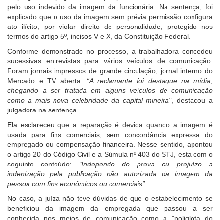
pelo uso indevido da imagem da funcionária. Na sentença, foi
para
explicado que o uso da imagem sem prévia permissão configura
pessoas
ato ilícito, por violar direito de personalidade, protegido nos
com
termos do artigo 5º, incisos V e X, da Constituição Federal.
baixa
visão.
Conforme demonstrado no processo, a trabalhadora concedeu
sucessivas entrevistas para vários veículos de comunicação.
Foram jornais impressos de grande circulação, jornal interno do
Mercado e TV aberta.
“A reclamante foi destaque na mídia,
chegando a ser tratada em alguns veículos de comunicação
como a mais nova celebridade da capital mineira"
, destacou a
julgadora na sentença.
Ela esclareceu que a reparação é devida quando a imagem é
usada para fins comerciais, sem concordância expressa do
empregado ou compensação financeira. Nesse sentido, apontou
o artigo 20 do Código Civil e a Súmula nº 403 do STJ, esta com o
seguinte conteúdo:
“Independe de prova ou prejuízo a
indenização pela publicação não autorizada da imagem da
pessoa com fins econômicos ou comerciais”.
No caso, a juíza não teve dúvidas de que o estabelecimento se
beneficiou da imagem da empregada que passou a ser
conhecida nos meios de comunicação como a "poliglota do