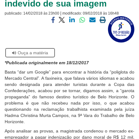
indevido de sua imagem
Ouvidoria
|
publicado:
14/02/2018 às 23h00
modificado:
09/02/2018 às 16h48
Visite
Contato
a
Compartilhar
Compartilhar
Compartilhar
Compartilhar
Compartilhar
Imprimir
página
via
via
via
via
via
a
sobre
facebook
twitter
linkedin
whatsapp
email
página
o
atual
Selo
Acervo
Se
Ouça a matéria
Histórico
estiver
*Publicada originalmente em 18/12/2017
usando
leitor
Basta “dar um Google” para encontrar a história da “poliglota do
de
Mercado Central”. A faxineira, que falava vários idiomas e acabou
tela,
sendo designada para atender turistas durante a Copa das
ignore
Confederações, acabou por se tornar, digamos assim, a “garota
este
propaganda” do famoso destino turístico de Belo Horizonte. O
botão.
problema é que não recebeu nada por isso, o que acabou
Ele
questionando na reclamação trabalhista examinada pela juíza
é
Hadma Christina Murta Campos, na 9ª Vara do Trabalho de Belo
um
Horizonte.
recurso
Após analisar as provas, a magistrada condenou o mercado ex-
de
empregador a pagar indenização por dano moral de R$ 12 mil,
acessibilidade